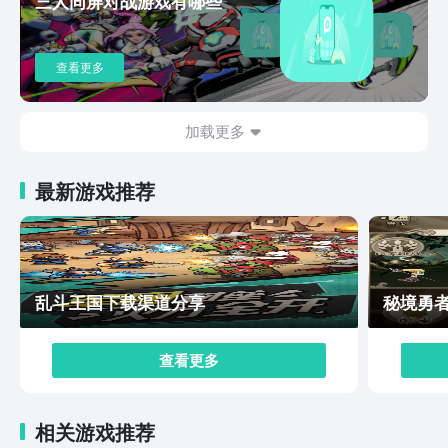
三人同屏对战游戏有哪些
成这些任务，就可以获得大量的英雄经验和其他的资源。
以及关于各种基地建设和采集资源以及技能升级方面，大
家都可以根据对应的步骤去进行操作。所以这款游戏不管
查看更多
是从它的玩法特点还是各种真实可以操作的rts战斗，都给
玩家带来了不一样的游戏体验感。所以如果大家对于这款
游戏感兴趣的话，也可以前往九游APP去进行下载预约，
加载更多
相信这款游戏一定不会让大家失望的。
最新游戏推荐
乱斗王国下载渠道分享
秘境勇
查看更多
相关游戏推荐