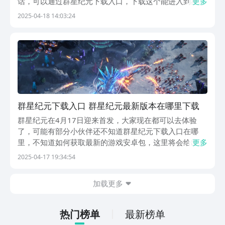
话，可以通过群星纪元下载入口，下载这个能进入到星际
更多
战场的手游，这里随时都能开战，并且能感受到一个切实
2025-04-18 14:03:24
的未来科幻战场，里面融合了多种不同的玩法，接下来就
来跟大家详细的介绍一下。《群星纪元》最新预约下载地
址...
群星纪元下载入口 群星纪元最新版本在哪里下载​
群星纪元在4月17日迎来首发，大家现在都可以去体验
了，可能有部分小伙伴还不知道群星纪元下载入口在哪
里，不知道如何获取最新的游戏安卓包，这里将会给出指
更多
引，大家只需对照着步骤来做就能轻松获得游戏资源了，
2025-04-17 19:34:54
尤其是喜欢slg的玩家，这款科幻太空的非常值得一试。
【群星纪元】最新版预约/下载》》》》》#群星纪元#...
加载更多
热门榜单
最新榜单