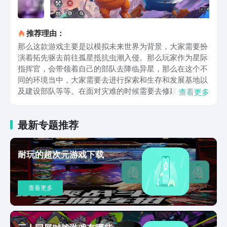
推荐理由：
那么这款游戏主要是以模拟未来世界为背景，大家需要扮
演着拓先驱去前往孤星抵抗虫潮入侵。那么玩家作为星际
指挥官，会带领着自己的部队去降临异星，那么在这个不
同的环境当中，大家需要去进行探索和生存和发展基地以
及建设部队等等。在面对灾难的时候需要去修建公式和调
查看更多
动部队，以及通过塔防和及时操作去应对挑战。那么这款
游戏的战斗主要是以秒为单位实时结算，这样玩家就可以
最新专题推荐
通过自己的走位等各种操作去实现各种操作。而且玩家可
以单人或者是联盟多人挑战丰富多样的虫族boss，这样就
可以收获到海量的资源。而且可以进入不同的赛季星球，
耐玩的超次元游戏下载
这样就可以面临着不同的规则和敌人怪物。并且游戏当中
各种丰富的社交功能，大家可以与其他玩家一起进行作
战，共同去规划各种联盟发展方向。我在游戏当中玩家的
查看更多
英雄只要打到40级之前就可以随时重置经验，但还不会消
耗任何的资源。如果大家没有抽到合适的核心卡，就可以
随意的去提升英雄的等级，这样就可以先完成任务再重新
培养英雄。而且每日都会有实力悬赏的任务，大家只要完