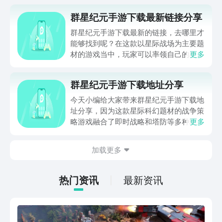
群星纪元手游下载最新链接分享
群星纪元手游下载最新的链接，去哪里才
能够找到呢？在这款以星际战场为主要题
材的游戏当中，玩家可以率领自己的星际
更多
军团，和其他的势力展开角逐，本次小编
就给大家专门带来了，群星纪元手游最新
群星纪元手游下载地址分享
的下载链接分享给各位参考，希望这次内
容可以对大家有所帮助。
今天小编给大家带来群星纪元手游下载地
址分享，因为这款星际科幻题材的战争策
略游戏融合了即时战略和塔防等多种玩法
更多
元素，玩家需要制定战略，建立基地，组
建部队，探索多元星球，抵抗虫潮入侵，
加载更多
并与盟友联合征服不同星球，扩张势力版
图‌，大家能够在游戏中体验到无限的游戏
乐趣，因此想要深入了解游戏并进行游戏
热门资讯
最新资讯
下载的玩家抓紧来看看吧！