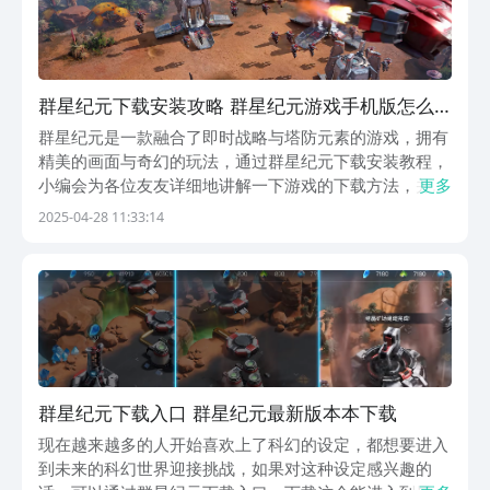
群星纪元下载安装攻略 群星纪元游戏手机版怎么
下载
群星纪元是一款融合了即时战略与塔防元素的游戏，拥有
精美的画面与奇幻的玩法，通过群星纪元下载安装教程，
小编会为各位友友详细地讲解一下游戏的下载方法，并简
更多
单地描述一下这款游戏的玩法，可以让刚入坑的玩家有个
2025-04-28 11:33:14
大致了解，各位童鞋就请跟小编一起往下瞧一瞧哇！【群
星纪元】最新版预约/下载地址》》》》》#群星纪元#...
群星纪元下载入口 群星纪元最新版本本下载
现在越来越多的人开始喜欢上了科幻的设定，都想要进入
到未来的科幻世界迎接挑战，如果对这种设定感兴趣的