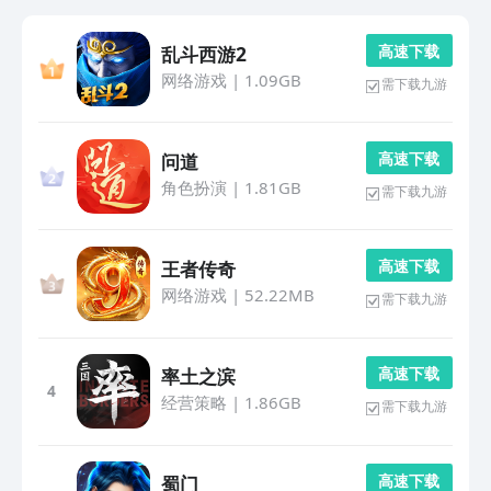
高 速 下 载
乱斗西游2
网络游戏
|
1.09GB
需下载九游
高 速 下 载
问道
角色扮演
|
1.81GB
需下载九游
高 速 下 载
王者传奇
网络游戏
|
52.22MB
需下载九游
高 速 下 载
率土之滨
4
经营策略
|
1.86GB
需下载九游
高 速 下 载
蜀门