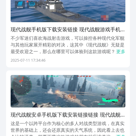
现代战舰手机版下载安装链接 现代战舰游戏手机
版最新安卓手机版下载推荐
不少军迷们喜欢海战射击游戏，可以操控各种现代化军舰
与其他玩家展开精彩的对决，这其中《现代战舰》无疑是
最受欢迎之一，那么在哪里可以体验到这款游戏呢？这里
更多
就带来现代战舰手机版下载地址分享，大家收藏好地址等
2025-07-11 17:34:46
游戏上线后就可以第一时间体验到了。【现代战舰】最新
版预约/下载》》》》》#现代战舰#《《《《《这款真...
现代战舰安卓手机版下载安装链接链接 现代战舰
安卓怎么下
这是一个以跨平台作为核心的多人对战类型游戏，在真实
世界的基础上，还会还原真实的天气系统，因此看上去也