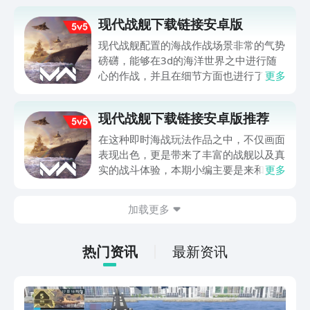
现代战舰下载链接安卓版
现代战舰配置的海战作战场景非常的气势
磅礴，能够在3d的海洋世界之中进行随
心的作战，并且在细节方面也进行了逼真
更多
处理，各项军舰的建模都是有模有样的，
那么，现代战舰下载链接安卓版从哪里进
现代战舰下载链接安卓版推荐
行具体的获取呢？其实方法非常容易，看
完小编接下来分享的内容就能够充分详细
在这种即时海战玩法作品之中，不仅画面
的知晓了。
表现出色，更是带来了丰富的战舰以及真
实的战斗体验，本期小编主要是来和大家
更多
说说现代战舰下载链接安卓版，若是朋友
们想要抢先进入其中来体验的话，其实去
加载更多
选择九游平台进行预约还是很合适的，如
此就能提前去了解最新资讯和热门消息
了。
热门资讯
最新资讯