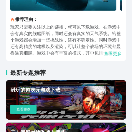
推荐理由：
玩家只需要关注以上的链接，就可以下载游戏。在游戏中
会有真实的舰船图纸，同时还会有真实的天气系统。给整
个游戏都会增加一些挑战性，还有不确定性。同时游戏中
还有高精度的建模以及渲染，可以让整个战场的环境都显
得逼真细腻。游戏中会有丰富的模式，其中包括快速游
查看更多
戏，还有自定义游戏等等，可以轻松地满足每一个不同玩
家的需求。游戏中的军舰建模都是比较精致的，会有顶尖
最新专题推荐
的画质，甚至连光影的效果都要比现实的场景更加的精
彩。同时还会有详细的数据统计，例如会有击败战斗机的
数量，还有击败船舰的数量，甚至连发射导弹的数量都有
耐玩的超次元游戏下载
详细的记载。游戏基本上每相隔24小时就会刷新一次，总
共有5个不同的任务，每一个任务的难度都会有所区别，
玩家在完成之后就可以获得任务的奖励。在游戏中排行榜
查看更多
每天都会更新，在排行榜中，玩家如果获得称号，那么就
能够得到购买的权限。除此之外，战斗地图也是多样性
的，例如有绿地，有风暴，还有北极圈等多个不同的场
景。玩家可以选择组建的方式加入到舰队中，也可以和其