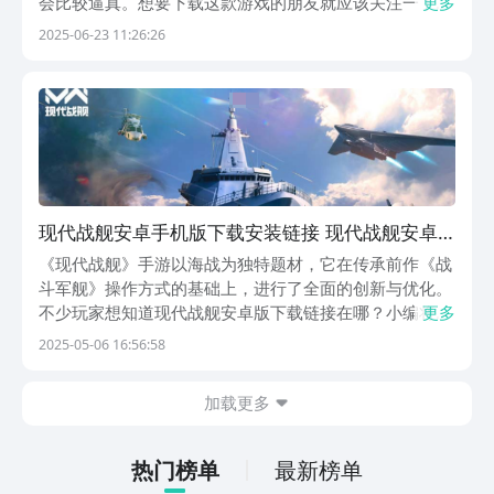
会比较逼真。想要下载这款游戏的朋友就应该关注一下现
更多
代战舰安卓版下载地址。看一下具体应该怎么下载，如何
2025-06-23 11:26:26
到游戏中去体验一下趣味性的玩法。《现代战舰》最新下
载预约地址》》》》》#现代战舰#《《《《《玩家只需...
现代战舰安卓手机版下载安装链接 现代战舰安卓
版下载链接推荐
《现代战舰》手游以海战为独特题材，它在传承前作《战
斗军舰》操作方式的基础上，进行了全面的创新与优化。
不少玩家想知道现代战舰安卓版下载链接在哪？小编将为
更多
大家分享。游戏细节愈发逼真，每一艘军舰模型都制作精
2025-05-06 16:56:58
良，线条、结构等都栩栩如生。海水翻腾的场景也被细腻
呈现，浪涌的起伏、水花的飞溅都处理得惟妙惟肖，为
加载更多
玩...
热门榜单
最新榜单