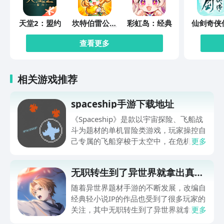
天堂2：盟约
坎特伯雷公主
彩虹岛：经典
仙剑奇侠
与骑士唤醒冠
缘起
军之剑的奇幻
查看更多
冒险
相关游戏推荐
spaceship手游下载地址
《Spaceship》是款以宇宙探险、飞船战
斗为题材的单机冒险类游戏，玩家操控自
己专属的飞船穿梭于太空中，在危机四伏
更多
的太空里完成生存任务。玩家们好奇：
spaceship手游下载渠道盘点的内容。游
无职转生到了异世界就拿出真本
戏已于2026年7月31日正式上线，玩家
事回响编年史下载地址
可以到豌豆荚或者文章内提供的链接下载
随着异世界题材手游的不断发展，改编自
游戏。游戏背景设定在文明被毁灭之后的
经典轻小说IP的作品也受到了很多玩家的
宇宙，玩家驾驶着最后一艘飞船，在危险
关注，其中无职转生到了异世界就拿出真
更多
的地方不断前进。面对越来越强的敌方舰
本事回响编年史下载渠道分享，成为近期