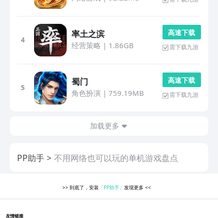
高 速 下 载
率土之滨
4
经营策略
|
1.86GB
需下载九游
高 速 下 载
蜀门
5
角色扮演
|
759.19MB
需下载九游
加载更多
PP助手
不用网络也可以玩的单机游戏盘点
>>
到底了，安装
「PP助手」
发现更多
<<
友情链接