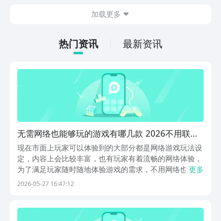
队，玩家要依靠操作技巧、装备搭配、职
备受期待的话题。目前该款游戏还没有正
加载更多
业选择，来寻找生存的方法。
式上线，所以暂时没有开放下载渠道，玩
家可以前往豌豆荚以及文章中提到的下载
链接处进行预约。本作属于严肃的异世界
热门资讯
最新资讯
×3D战斗RPG，把原作中的冒险世界全部
呈现出来，并且加入了大量的原创剧情内
容。
无需网络也能够玩的游戏有哪几款 2026不用联网
的不用网络游戏top5
现在市面上玩家可以体验到的大部分都是网络游戏玩法设
定，内容上会比较丰富，也有玩家有着流畅的网络体验，
为了满足玩家随时随地体验游戏的需求，不用网络也可以
更多
玩的游戏在下面跟大家介绍，这些游戏的趣味感很强，并
2026-05-27 16:47:12
且不需要网络支持，非常适合玩家随时随地参与到游戏
中。1、《灾厄黑龙与谎言公主》喜欢乙女小说的成员，
可...