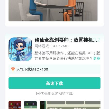
NO.
2
修仙全靠剑耍帅：放置挂机修
仙3D飞剑手游
网络游戏
|
47.52MB
想体验不用肝操作，还能在精美 3D Q 版
世界里畅享练剑修行快感的游戏吗？那
更多
《修仙全靠剑耍帅：放置挂机修仙3D飞
剑手游》 你可不能错过！这是一款风格
人气下载榜TOP100
独特的 3D Q 版放置挂机游戏，它带着前
所未有的玩法和海量精彩内容，以精美绝
高 速 下 载
伦的画质强势来袭，将为你打造一场热血
沸腾的修仙盛宴！当你进入游戏，Q 版角
优先用九游APP下载
色那萌萌的造型瞬间就能掳获你的心，
3D 场景精美得仿佛触手可及。在这里，
你将化身为一位 热血剑客，怀抱着对剑