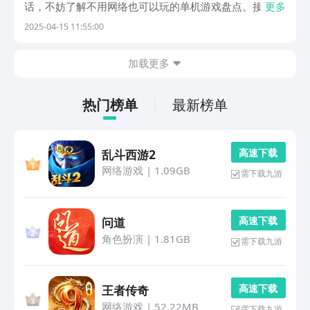
话，不妨了解不用网络也可以玩的单机游戏盘点。接下来
更多
介绍的这几款，全部都是满足需求的，无论你是控制小球
2025-04-15 11:55:00
展开一段充满着冒险的旅途，还是展开军团战等类型，都
有精美的画面表现以及出色的游戏玩法。1、《森林有
加载更多
鬼》...
热门榜单
最新榜单
高 速 下 载
乱斗西游2
网络游戏
|
1.09GB
需下载九游
高 速 下 载
问道
角色扮演
|
1.81GB
需下载九游
高 速 下 载
王者传奇
网络游戏
|
52.22MB
需下载九游