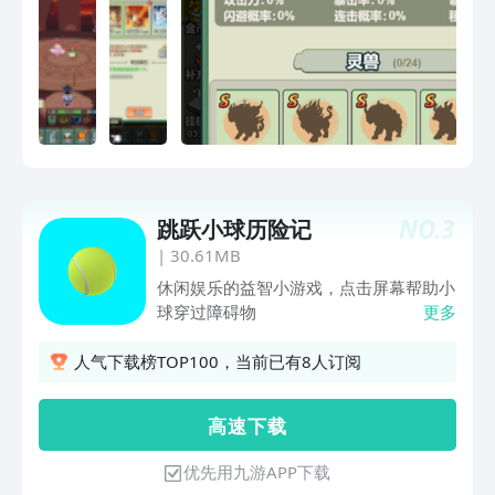
道的无限热爱与执着，踏上激情四溢的修
行之路。无需在复杂的操作中手忙脚乱，
只需开启挂机模式，便能全心投入练剑修
行的热血征程。随着时间的推移，即使你
正忙于生活中的种种琐事，无暇时刻关注
游戏动态，也丝毫不影响你在剑道上的突
飞猛进。只要简单设定好修行计划，你的
角色就会如勇猛无畏的战士般，自动投入
到修行之中，在精美画质的衬托下，不断
NO.
3
跳跃小球历险记
积攒修行经验，让剑术在一次次的磨砺中
变得更加凌厉、强大！在这个快节奏的时
|
30.61MB
代，《修仙全靠剑耍帅：放置挂机修仙
休闲娱乐的益智小游戏，点击屏幕帮助小
3D飞剑手游》就是你释放压力、点燃激
球穿过障碍物
更多
情的绝佳选择。无论何时何地，只要你
想，就能立刻投身这场热血的剑道修行，
人气下载榜TOP100，当前已有8人订阅
在精美 3D 画质的陪伴下，感受游戏带来
的无限乐趣！
高 速 下 载
优先用九游APP下载