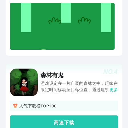
NO.
4
森林有鬼
游戏设定在一片广袤的森林之中，玩家在
限定时间移动至目标位置，通过建筑刷新
更多
道具，通过将同等级道具合成高级道具抵
御进攻的猎梦者。游戏以道具合成、生存
人气下载榜TOP100
建造、攻防为一体，具有多种多样的场景
结构分布、丰富的建筑及对应功能、严谨
舒适的合成逻辑，策略空间大，可玩性
高 速 下 载
高。