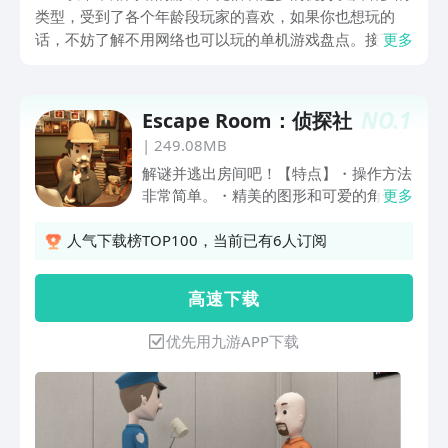
类型，受到了各个年龄段玩家的喜欢，如果你也想玩的
话，不妨了解不用网络也可以玩的单机游戏盘点。接下来
更多
介绍的这几款，全部都是满足需求的，无论你是控制小球
展开一段充满着冒险的旅途，还是展开军团战等类型，都
有精美的画面表现以及出色的游戏玩法。
NO.
1
Escape Room：侦探社
|
249.08MB
解谜并逃出房间吧！【特点】・操作方法
非常简单。・精美的图形和可爱的角色满
更多
载。・自动保存功能让你随时轻松游
玩。・关卡会自动更新和增加。・所有关
人气下载榜TOP100，当前已有6人订阅
卡免费无限畅玩。【功能介绍】・相机功
能不需要记笔记或记忆，只需拍照记录，
高 速 下 载
不需要纸和笔。・提示功能困难时可以使
用提示和答案，避免卡关。【操作方
优先用九游APP下载
法】・点击感兴趣的地方进行调查。・移
动时点击画面下方的箭头。・点击道具
后，点击画面上特定的位置以使用道具来
解谜。