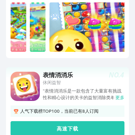
NO.
4
表情消消乐
休闲益智
"表情消消乐是一款包含了大量富有挑战
性和精心设计的关卡的益智消除类单机游
更多
戏。创新的表情符号消除带给你不一样的
体验！ 游戏特色： -丰富的游戏关卡: 多
人气下载榜TOP100，当前已有8人订阅
样风格图案充满惊喜 -经典创新消除玩
法：有趣益智让你欲罢不能 -花样道具助
高 速 下 载
力：游戏道具帮助你轻松过关 -游戏音效