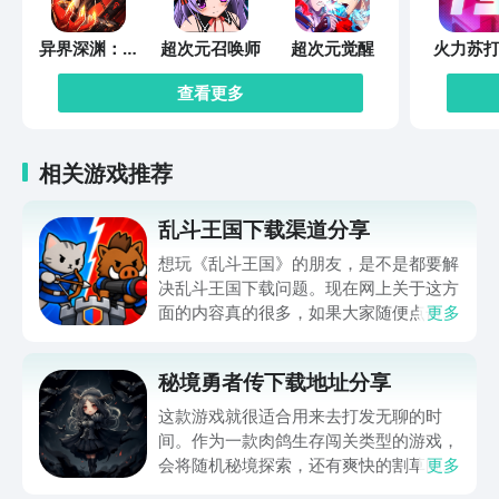
异界深渊：觉
超次元召唤师
超次元觉醒
火力苏打
醒
查看更多
相关游戏推荐
乱斗王国下载渠道分享
想玩《乱斗王国》的朋友，是不是都要解
决乱斗王国下载问题。现在网上关于这方
面的内容真的很多，如果大家随便点击陌
更多
生链接，就很容易遇到安装包信息不完整
的情况。想省去这些麻烦，直接通过九游
秘境勇者传下载地址分享
app进行下载会更加方便，九游是手游福
利最多的游戏平台，在这里不仅能够看到
这款游戏就很适合用来去打发无聊的时
游戏资源，还能及时查看后续的消息、活
间。作为一款肉鸽生存闯关类型的游戏，
动内容等相关信息。
会将随机秘境探索，还有爽快的割草闯关
更多
全部都放在一起。秘境勇者传下载地址是