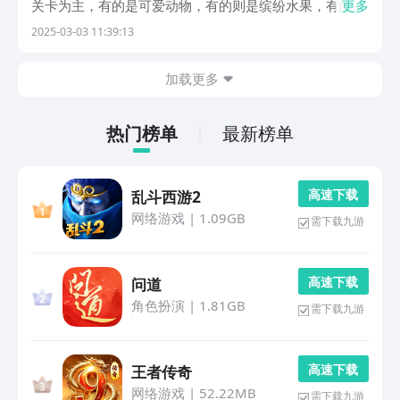
关卡为主，有的是可爱动物，有的则是缤纷水果，有的又
更多
是益智的英语消消乐，每一次的爆炸消除特效都有亮点，
2025-03-03 11:39:13
三消四消五消特效都不同，爆炸音效也悦耳，快来试试
吧。1、《开心消消乐》这款游戏的知名度是全民级别，
加载更多
目...
热门榜单
最新榜单
高 速 下 载
乱斗西游2
网络游戏
|
1.09GB
需下载九游
高 速 下 载
问道
角色扮演
|
1.81GB
需下载九游
高 速 下 载
王者传奇
网络游戏
|
52.22MB
需下载九游