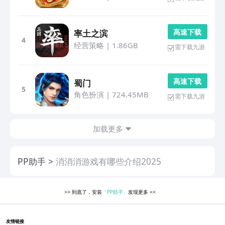
高 速 下 载
率土之滨
4
经营策略
|
1.86GB
需下载九游
高 速 下 载
蜀门
5
角色扮演
|
724.45MB
需下载九游
加载更多
PP助手
消消消游戏有哪些介绍2025
>>
到底了，安装
「PP助手」
发现更多
<<
友情链接