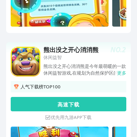
NO.
2
熊出没之开心消消熊
休闲益智
熊出没之开心消消熊是今年最萌暖的一款
休闲益智游戏,在规划为自然保护区的丛
更多
林里，聪明机智的熊大将陪伴您在各地游
历五大章节，挑战数十个关卡。游戏上手
人气下载榜TOP100
容易，规则简单。只要将三颗相同动物头
像或两颗特殊头像排成一线，就可以消除
高 速 下 载
头像，获得分数。联网或单机，都能轻松
引爆头像风暴。 全球首创加入不同玩
优先用九游APP下载
法：经典模式、争分夺秒、冰块模式、疯
狂钻石。无论您追求速度，还是讲究技
巧，都能畅享无限乐趣。