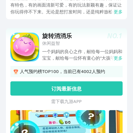
有特色，有的画面清新可爱，有的玩法新颖有趣，保证让
你玩得停不下来。无论是想打发时间，还是纯粹放松心
更多
情，这些游戏都能满足你的需求。快来试试看，找到最适
合你的那一款吧！
NO.
1
旋转消消乐
休闲益智
一个妈妈的良心之作，献给每一位妈妈和
宝宝，献给每一位怀有童心的“大孩子”！
更多
呆萌时代来临，《旋转消消乐》颠覆传统
三消游戏，最新烧脑玩法，你绝对没见
人气预约榜TOP100，当前已有4002人预约
过！简单！好玩！萌萌哒蔬菜等你来采
摘！放松大脑，来玩玩萌呆了的旋转消消
订阅最新信息
乐！丰富活动应有尽有！
需 下 载 九 游 A P P