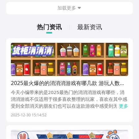
在什么地方呢？玩家只需要通过以下的链
加载更多
接就可以下载。游戏的上手门槛还是比较
低的，一只手就可以操控，很适合用来去
打发无聊的时间，可玩性真的比较高。
热门资讯
最新资讯
2025最火爆的的消消消游戏有哪几款 游玩人数最
多的消消消游戏分享
今天小编带来的是2025最热门的消消消游戏有哪些，消
消消游戏不仅适用于很多喜欢整理的玩家，喜欢在其中感
受到全部消灭的朋友们也可以在这款游戏中感受到无以言
更多
喻的快感，消消消游戏的特色总是伴随着玩家们的喜好而
2025-12-30 15:14:52
不断改变，哪一些的游戏特色又能让玩家们驻足，小伙伴
们接着往下看。1、《货柜消消消》喜欢将物品进行整...