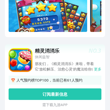
NO.
3
精灵消消乐
休闲益智
朋友们，《精灵消消乐》来啦，带着
它‘放松解压、治愈心灵’的魔法给你们消
更多
除烦恼啦，5种超级诱人的糖果们，陪你
一起闯关，处处有惊喜，处处有挑战，让
人气预约榜TOP100，当前已有61人预约
你在有限的消除空间里绽放无限的连消欢
乐！ 这里不仅是激情消除的体验，更是
订阅最新信息
一次脑力的大比拼！走过路过不要错过
啦！
需 下 载 九 游 A P P