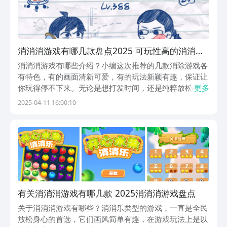
消消消游戏有哪几款盘点2025 可玩性高的消消消
游戏汇总
消消消游戏有哪些介绍？小编这次推荐的几款消除游戏各
有特色，有的画面清新可爱，有的玩法新颖有趣，保证让
你玩得停不下来。无论是想打发时间，还是纯粹放松心
更多
情，这些游戏都能满足你的需求。快来试试看，找到最适
2025-04-11 16:00:10
合你的那一款吧！1、《表情消消乐》每一关都藏着意想
不到的挑战，玩着玩着就能锻炼你的观察力和记忆力。游
戏...
有关消消消游戏有哪几款 2025消消消游戏盘点
关于消消消游戏有哪些？消消乐类型的游戏，一直是全民
放松身心的首选，它们画风简单有趣，在游戏玩法上是以