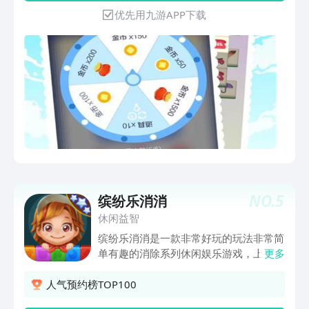
带你身临其境，尽情享受 -疯狂消表情符
优先用九游APP下载
号，3星通关触手可及 立即下载，消除
烦恼，随时随地尽情享受消除游戏带来的
快乐！ "
NO.
5
缤纷乐消消
休闲益智
缤纷乐消消是一款非常好玩的玩法非常简
单有趣的消除系列休闲娱乐游戏，上手简
更多
单，老少皆宜，考验玩家的反应力与手
速，可爱甜美的风格玩法风格，还有丰富
人气预约榜TOP100
的关卡设计！关卡有难度，通关全靠机