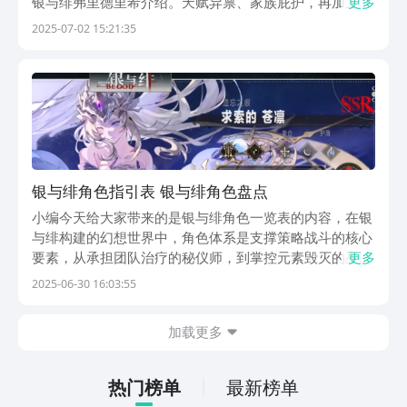
银与绯弗里德里希介绍。天赋异禀、家族庇护，再加上信
更多
念坚定的他，注定成为了战场上不容忽视的存在。游戏中
2025-07-02 15:21:35
作为SSR角色的罗兰，凭借着出色的技能与战术潜力，备
受玩家青睐。那么，这个英勇的继承者到底有多强呢？...
银与绯角色指引表 银与绯角色盘点
小编今天给大家带来的是银与绯角色一览表的内容，在银
与绯构建的幻想世界中，角色体系是支撑策略战斗的核心
要素，从承担团队治疗的秘仪师，到掌控元素毁灭的巫术
更多
师，从冲锋陷阵的厉战者到构筑防线的守护者，角色间的
2025-06-30 16:03:55
职业互补与阵营联动，构成了丰富的阵容搭配可能性，本
攻略将系统解析角色阵营特性、职业定位及核心技能逻
加载更多
辑...
热门榜单
最新榜单