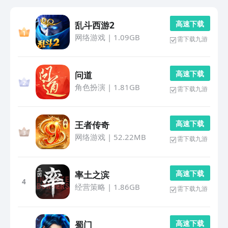
高 速 下 载
乱斗西游2
网络游戏
|
1.09GB
需下载九游
高 速 下 载
问道
角色扮演
|
1.81GB
需下载九游
高 速 下 载
王者传奇
网络游戏
|
52.22MB
需下载九游
高 速 下 载
率土之滨
4
经营策略
|
1.86GB
需下载九游
高 速 下 载
蜀门