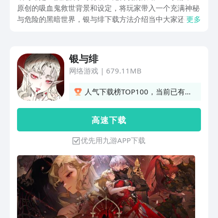
原创的吸血鬼救世背景和设定，将玩家带入一个充满神秘
与危险的黑暗世界，银与绯下载方法介绍当中大家还可以
更多
看到游戏内哥特元素，想要感受这样的艺术气息，记得点
击下方链接，进入游戏详情页面查看更多介绍吧。
银与绯
网络游戏
|
679.11MB
人气下载榜TOP100，当前已有
2408人订阅
高 速 下 载
优先用九游APP下载