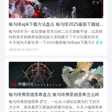
银与绯apk下载方法盘点 银与绯2025最新下载链
接
银与绯作为一款近期备受关注的二次元策略手游，以其独
特的美术风格和创新的战斗系统吸引了不少玩家的目光。
今天就为大家分享一下2025最新银与绯apk下载方法介
更多
绍。游戏将日式幻想世界观与轻策略玩法相结合，为玩家
2025-07-02 16:21:17
呈现了一个充满神秘色彩的冒险世界如果你是二次元题材
爱好者，又喜欢带有策略深度的战斗体验，这款游戏...
银与绯弗里德里希盘点 银与绯弗里德里希怎么样
银与绯弗里德里希·罗兰，一位从小就站在聚光灯下的天
才少年，肩负着罗兰家族的荣耀与使命。今天小编就带来