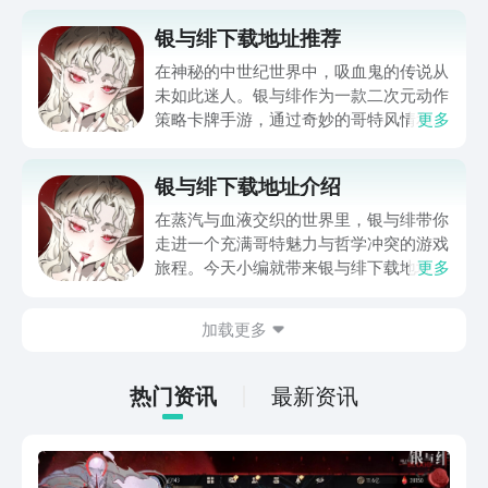
银与绯下载地址推荐
在神秘的中世纪世界中，吸血鬼的传说从
未如此迷人。银与绯作为一款二次元动作
策略卡牌手游，通过奇妙的哥特风情和丰
更多
富的故事情节，将玩家带入一个充满阴谋
与冒险的奇幻国度。今天小编就带来银与
银与绯下载地址介绍
绯下载地址推荐。在这里，每个角色都拥
有精彩绝伦的立绘和让人惊叹的技能效
在蒸汽与血液交织的世界里，银与绯带你
果，再加上扣人心弦的剧情设定，使得这
走进一个充满哥特魅力与哲学冲突的游戏
款游戏在策略卡牌RPG领域中脱颖而出。
旅程。今天小编就带来银与绯下载地址介
更多
绍。是否能在无尽的血色轮回中找到自己
存在的意义，成为永生的解脱，还是承载
加载更多
着不朽的诅咒？这款游戏不仅是战斗与策
略的对决，更是关于人性、记忆与牺牲的
深刻反思。让我们一起探究这款游戏的独
热门资讯
最新资讯
特魅力吧。