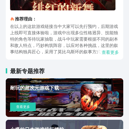
推荐理由：
在以上的这款游戏链接当中大家可以先行预约，后期游戏
上线即可直接体验啦，游戏中出现多位性格迥异、技能独
特的角色等待玩家抽取，战斗中玩家需要根据不同的副本
和敌人特点，巧妙构筑阵容，以应对各种挑战，这里的叙
事结构独具匠心，采用了莫比乌斯环的叙事方式，将七个
查看更多
大章节巧妙地串联起来。剧情中的每个章节不仅互为因
果，还隐藏着关键抉择，这些抉择将触发高达36种不同的
最新专题推荐
蝴蝶效应，对势力格局的演变产生影响，同时，方还将每
个故事章节编排得如同舞台剧一般，让玩家能够完全沉浸
在角色扮演之中，体验每一个故事线带来的后果。在视觉
耐玩的超次元游戏下载
呈现上，场景中的细节之处暗含了127处可交互的世界观
线索，等待着玩家去发掘和探索，每一场BOSS战更是精
心设计了专属的舞台机关，比如旋转彩窗光影阵等，而角
查看更多
色的奥义演出则融入了各自的性格符号，如贵族吸血鬼释
放的玫瑰血刃特效，不仅华丽夺目，更深刻地展现了角色
的个性。银与绯下载方法介绍完啦，现在大家记得先去预
约起来哦，喜欢实时QTE系统玩法的大家一定不要错过，