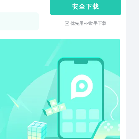
安 全 下 载
优先用PP助手下载