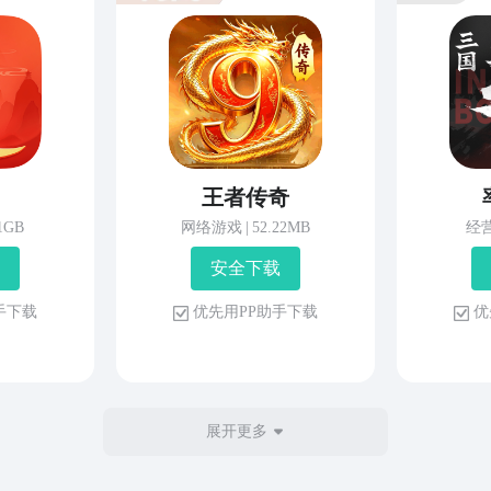
王者传奇
81GB
网络游戏
|
52.22MB
经
安 全 下 载
 手 下 载
优 先 用 P P 助 手 下 载
优 
展开更多