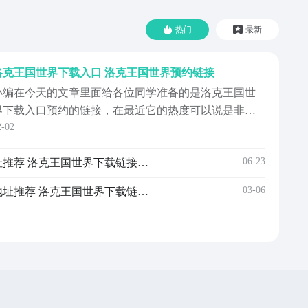
热门
最新
洛克王国世界下载入口 洛克王国世界预约链接
小编在今天的文章里面给各位同学准备的是洛克王国世
界下载入口预约的链接，在最近它的热度可以说是非常
2-02
之高，有不少好奇的玩家都想问究竟在哪里能够体验到
这款童年神作的手机版，那么这个问题小编就在今天的
06-23
洛克王国世界下载手机版地址推荐 洛克王国世界下载链接分享
文章里面来给各位同学完成解答。如果说你在最近对于
这款游戏也万分期待，想要提前进行预约的话，那么今
03-06
洛克王国世界手游安卓下载地址推荐 洛克王国世界下载链接分享
下文中的这...