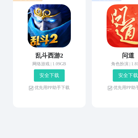
乱斗西游2
问道
网络游戏
|
1.09GB
角色扮演
|
1.
安 全 下 载
安 全 下 载
优 先 用 P P 助 手 下 载
优 先 用 P P 助