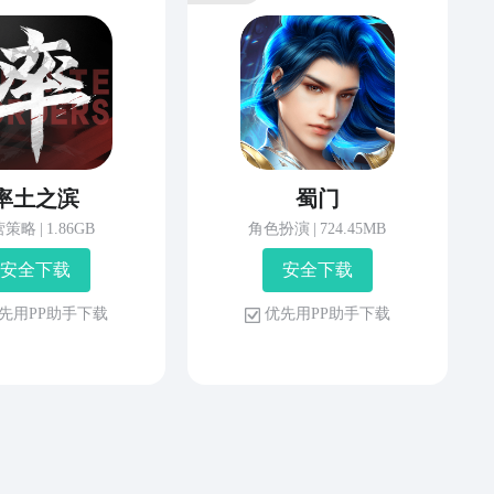
率土之滨
蜀门
营策略
|
1.86GB
角色扮演
|
724.45MB
安 全 下 载
安 全 下 载
先 用 P P 助 手 下 载
优 先 用 P P 助 手 下 载