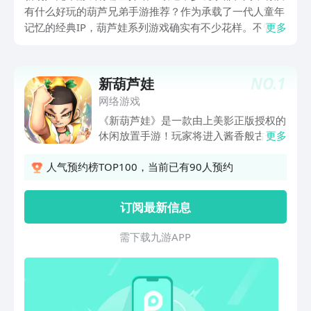
有什么好玩的葫芦兄弟手游推荐？作为承载了一代人童年
记忆的经典IP，葫芦娃系列游戏确实有不少花样。不管是
更多
那种让你一路狂奔、躲避障碍的跑酷玩法，还是让你化身
葫芦兄弟，智斗蛇精、救出爷爷的剧情冒险，都挺有意思
的。今天我就给大家扒一扒，哪些葫芦娃手游值得一试。
NO.
1
新葫芦娃
网络游戏
《新葫芦娃》是一款由上美影正版授权的
休闲放置手游！玩家将进入酱香般古色古
更多
香的葫芦世界，与葫芦娃们一同并肩作
战，演绎打倒蛇精、拯救爷爷的故事。游
人气预约榜TOP100，当前已有90人预约
戏专门打造了放置养成系统与多种趣味玩
法，没有复杂的操作，碎片化时间都能畅
订阅最新信息
玩，希望能成为你绝佳的生活伴侣！
需 下 载 九 游 A P P