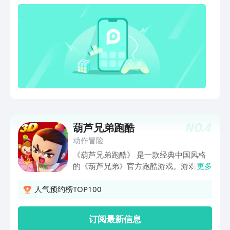
NO.
4
葫芦兄弟跑酷
动作冒险
《葫芦兄弟跑酷》 是一款经典中国风格
的《葫芦兄弟》官方跑酷游戏。游戏中七
更多
个葫芦娃即有原版的特征，又有时尚且有
自身特色的创新元素，反面角色蛇精和蝎
人气预约榜TOP100
子精的形象也被高度还原。游戏的背景设
定在蛇妖洞穴和群山中， 葫芦兄弟将老
订阅最新信息
爷爷从蛇精洞窟中救出后，一路躲避迎面