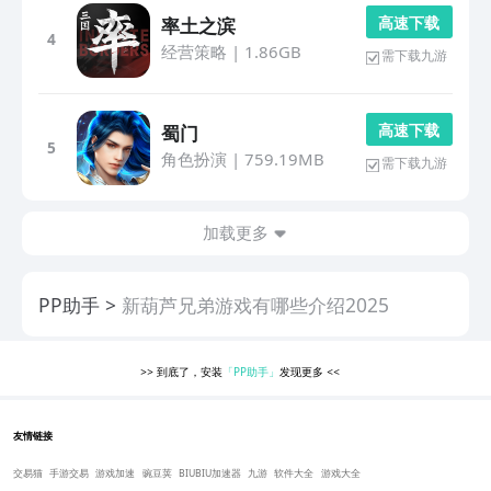
高 速 下 载
率土之滨
4
经营策略
|
1.86GB
需下载九游
高 速 下 载
蜀门
5
角色扮演
|
759.19MB
需下载九游
加载更多
PP助手
新葫芦兄弟游戏有哪些介绍2025
>>
到底了，安装
「PP助手」
发现更多
<<
友情链接
交易猫
手游交易
游戏加速
豌豆荚
BIUBIU加速器
九游
软件大全
游戏大全