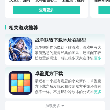
天堂2：盟约
坎特伯雷公主
彩虹岛：经典
仙剑奇侠
与骑士唤醒冠
缘起
军之剑的奇幻
查看更多
冒险
相关游戏推荐
战争联盟下载地址在哪里
战争联盟作为魔幻卡牌游戏，游戏中有大
家所熟悉的魔兽经典的画风，还搭配了轻
松放置的玩法，所以很多玩家在体验之前
更多
想要了解战争联盟下载地址方面的内容。
毕竟当大家深入体验游戏之后，如果该游
卓盈魔方下载
戏能够下载，大家在体验的时候，不仅要
实现策略。对战，而且还需要休闲挂机，
最近有一个挺有意思的小众新作，卓盈魔
在静下心来之后研究阵容搭配，从而获得
方下载之后发现它和传统魔方手游还真有
较高的乐趣。
点不一样。不是那种冷冰冰的公式堆砌，
更多
而是把色块还原做成了带点梦幻感的流光
体验。滑动手指转动方块，对齐色块就能
加载更多
解锁新的立方秘境，纯粹靠空间逻辑和色