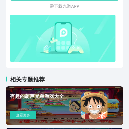
而来的蛤蟆头领、蜈蚣队长等妖精，与蛇
需 下 载 九 游 A P P
精斗智斗勇，躲避蝎子精的追捕，最终在
彩莲的召唤下，团结一心，消灭妖精。
相关专题推荐
有趣的葫芦兄弟游戏大全
查看更多