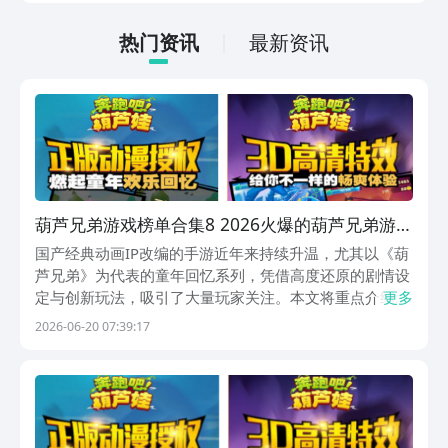
感来推进。这种返璞归真的设计，在现在
的手游市场里反而显得稀罕了。
热门资讯
最新资讯
葫芦兄弟游戏榜单合集8 2026火爆的葫芦兄弟游戏
before_2
国产经典动画IP改编的手游近年来持续升温，尤其以《葫
芦兄弟》为代表的童年回忆系列，凭借高度还原的剧情设
定与创新玩法，吸引了大量玩家关注。本文将重点介绍三
更多
款正版授权的葫芦兄弟主题手游，同时补充两款同属国产
2026-06-20 07:39:17
动画IP的热门作品，涵盖跑酷、塔防、卡牌、挂机及益智
等多元类型，满足不同年龄层用户的体验需求。1、