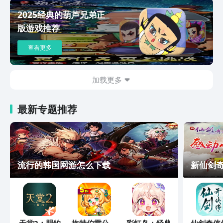
2025经典的葫芦兄弟正
版游戏推荐
查看更多
加载更多
最新专题推荐
流行的韩国网游怎么下载
新仙剑