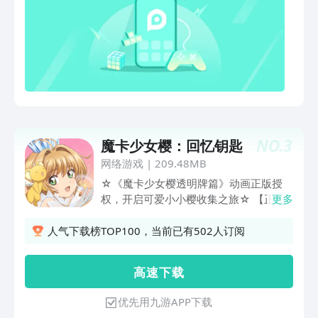
NO.
3
魔卡少女樱：回忆钥匙
网络游戏
|
209.48MB
☆《魔卡少女樱透明牌篇》动画正版授
权，开启可爱小小樱收集之旅☆ 【正版
更多
授权，体验魔卡之旅】 【收集小小樱，
解锁上百套娃娃造型】 【养成小小樱，
人气下载榜TOP100，当前已有502人订阅
解锁专属pose】 【大量CG，收藏“百变
小樱”】 【伙伴互动，陪伴冒险】
高 速 下 载
优先用九游APP下载