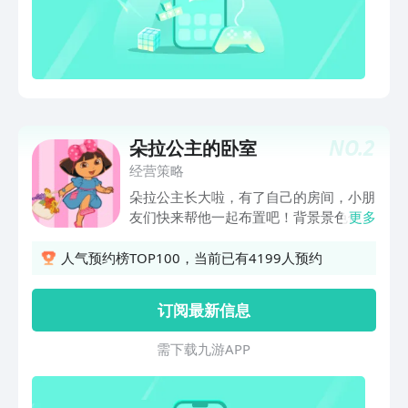
NO.
2
朵拉公主的卧室
经营策略
朵拉公主长大啦，有了自己的房间，小朋
友们快来帮他一起布置吧！背景景色优
更多
美，家具繁多，注重细节的修饰。希望小
朋友能根据自己的喜好搭配。 界面优化
人气预约榜TOP100，当前已有4199人预约
订阅最新信息
需 下 载 九 游 A P P