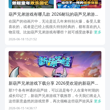
葫芦兄弟游戏有哪几款 2026耐玩的葫芦兄弟游戏
排行
在国产的动画片中，无论是近几年来特别火爆，备受儿童
喜欢的，或者是已经上线很久特别经典的，都有喜欢的人
物呈现。比如葫芦兄弟游戏有哪些？就可感受故事剧情，
更多
感兴趣的话推荐来九游app，是阿里巴巴灵犀互娱旗下产
2026-06-18 15:21:52
品，更是手游福利性价比最划算的，所以的人都可通过玩
游戏领ps5，每周还能抽648元无门槛券，海量游...
新葫芦兄弟游戏下载分享 2026受欢迎的新葫芦兄
弟游戏有哪几款
那7个各有神通的葫芦娃，可以说是每个人在童年时期的
成长印记了，新葫芦兄弟游戏下载推荐，今天我们将走入
这些新意盎然的游戏世界，再次领略这些葫芦娃风采奕奕
更多
的战斗表现，推荐来九游平台下载玩正版的葫芦娃兄弟手
2026-06-15 14:36:17