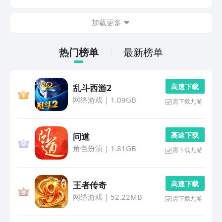
游，作为阿里巴巴灵犀互娱旗下倾力打造的游戏产品，九
游已经坐实为目前排名第一手游福利性价比最高的平台
加载更多
了...
热门榜单
最新榜单
高 速 下 载
乱斗西游2
网络游戏
|
1.09GB
需下载九游
高 速 下 载
问道
角色扮演
|
1.81GB
需下载九游
高 速 下 载
王者传奇
网络游戏
|
52.22MB
需下载九游