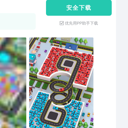
安 全 下 载
优先用PP助手下载