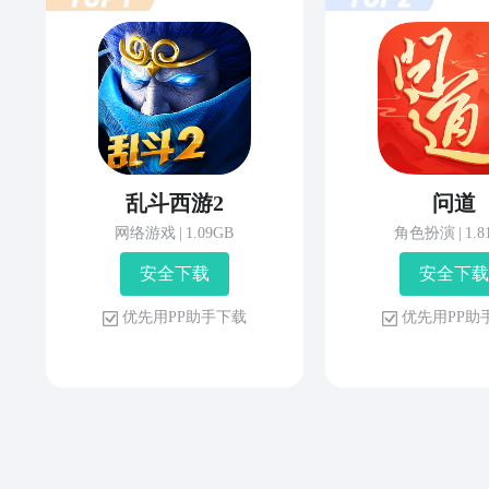
乱斗西游2
问道
网络游戏
|
1.09GB
角色扮演
|
1.
安 全 下 载
安 全 下 载
优 先 用 P P 助 手 下 载
优 先 用 P P 助