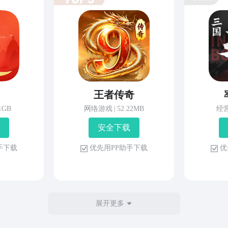
王者传奇
81GB
网络游戏
|
52.22MB
经
安 全 下 载
 手 下 载
优 先 用 P P 助 手 下 载
优 
展开更多