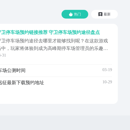
热门
最新
守卫停车场预约链接推荐 守卫停车场预约途径盘点
守卫停车场预约途径去哪里才能够找到呢？在这款游戏
当中，玩家将体验到成为高峰期停车场管理员的乐趣，
3-31
由于高峰期时，大量的车辆涌入停车场之中，玩家需要
通过合理的排布，让所有的车辆都能够离开停车场，本
03-19
车场公测时间
次小编再给大家专门介绍一下，这款游戏的预约途径，
希望这次内容可以帮到诸位。《守卫停车场》最新下载
10-29
远征最新下载预约地址
约地址》》...