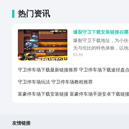
热门资讯
爆裂守卫下载安装链接在哪
爆裂守卫下载地址，为小伙
无与伦比的特色体验，以地
03-10
策略塔防游戏，玩家将在这
对众多敌人，合理的排兵布
守卫停车场下载最新链接推荐 守卫停车场下载途径盘
有相当出色的卡通风格，将
无限欢乐，避免世界沦陷在
守卫停车场玩法 守卫停车场教程推荐
的爆裂守卫组...
友情链接