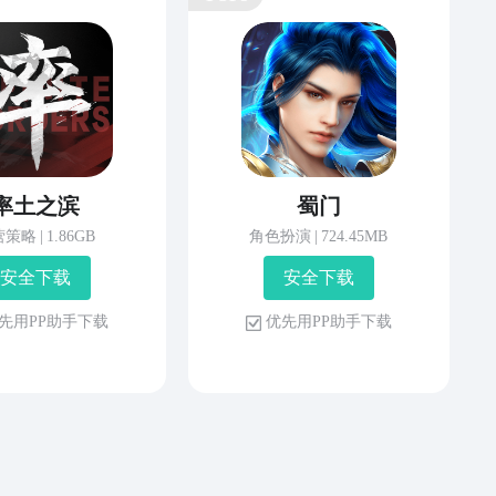
率土之滨
蜀门
营策略
|
1.86GB
角色扮演
|
724.45MB
安 全 下 载
安 全 下 载
先 用 P P 助 手 下 载
优 先 用 P P 助 手 下 载