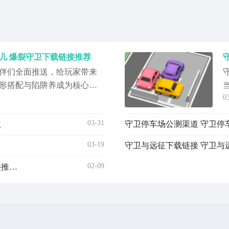
儿 爆裂守卫下载链接推荐
伴们全面推送，给玩家带来
形搭配与陷阱养成为核心的
0
里保护人类最后的净土。面
阵，最终完成战斗，游戏拥
03-31
点
守卫停车场公测渠道 守卫停
带你享受塔防策略所带来的
敌人的手中，将组建属于你
03-19
守卫与远征下载链接 守卫与
预
02-09
富豪停车场下载安装链接 富豪停车场手游安卓下载链接推荐2023