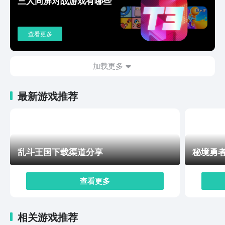
三人同屏对战游戏有哪些
主相遇，同时还要破解身世之谜，期间遭遇重重危险，但
也在不断成长，这种充满奇幻色彩的冒险故事，让你仿佛
置身于一部精彩的小说之中。想轻松畅玩《时尚幻想》最
查看更多
新版本吗？国内游戏平台佼佼者——九游平台，就能满足
你的需求！在九游，下载游戏快速又安全。这里会及时更
新游戏版本信息，让你总能抢先体验最新内容。还有海量
加载更多
游戏攻略，助你轻松上手、一路“开挂”。更有热闹的玩家
交流社区，能随时交流心得，结识志同道合的朋友。进入
最新游戏推荐
《时尚幻想》的奇妙世界，你可以随心搭配服装，尽情展
现时尚品味；参与时尚交流活动，不断提升时尚技能；与
其他玩家互动，分享时尚见解；还能在扣人心弦的剧情
中，体验浪漫爱情与刺激冒险。快来九游下载《时尚幻
想》，开启属于你的时尚幻想之旅！如果你热爱时尚，渴
乱斗王国下载渠道分享
秘境勇
望在虚拟世界中实现自己的时尚梦想，那么就不要犹豫，
赶快通过九游平台下载《时尚幻想》最新版本吧！在这
里，你将开启一段独一无二的时尚幻想之旅，成为时尚世
查看更多
界的璀璨明星！
相关游戏推荐