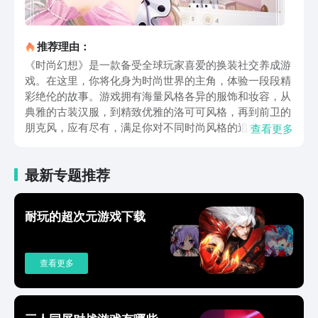
推荐理由：
《时尚幻想》是一款备受全球玩家喜爱的换装社交养成游
戏。在这里，你将化身为时尚世界的主角，体验一段段精
彩绝伦的故事。游戏拥有海量风格各异的服饰和妆容，从
典雅的古装汉服，到精致优雅的洛可可风格，再到前卫的
朋克风，应有尽有，满足你对不同时尚风格的追求。无论
查看更多
是甜美可爱的邻家女孩，还是气场十足的时尚女王，都能
在游戏中轻松实现。除了丰富的服装资源，游戏还提供了
最新专题推荐
独特的手工作坊系统。在主线剧情的推进过程中，你可以
收集图纸和材料，亲手设计并制作属于自己的新款服装。
从服装框架的精心裁量，到整体搭配的巧妙构思，再到细
耐玩的超次元游戏下载
节花纹的细腻雕琢，每一件服装的诞生都见证着你的时尚
技艺不断进步，让你充分享受创造的乐趣。在角色设定方
面，《时尚幻想》中的角色个个气质独特、个性十足。你
查看更多
可以根据自己的喜好选择角色，然后结合不同的剧情为其
搭配最合适的服装与妆容，从而获得沉浸式的游戏体验。
游戏剧情更是跌宕起伏，围绕女主角丽兹立志成为时尚大
师的梦想展开，在追逐梦想的道路上，她将与众多帅哥男