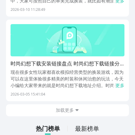
中，大家可按照自己的审美完成换装，就比如有潮流风或
更多
者是古风等等。时尚幻想下载的地址更是人们特别关心
2026-03-10 11:28:49
的，因为此游戏是属于特别硬核的国产类游戏，将换装养
成或者是丰富的故事剧情全部结合。在虚拟的游戏世界
里，...
时尚幻想下载安装链接盘点 时尚幻想下载链接分
享
现在很多女性玩家都喜欢模拟经营类型的换装游戏，因为
可以在这里体验很多精美的时装和休闲治愈的玩法，今天
小编给大家带来的就是时尚幻想下载地址介绍。时尚幻想
更多
就是这样一款很受大家期待的换装社交养成类手游，玩家
2026-03-05 15:41:04
可以在这个虚拟世界中感受非常炫酷的时装和各种精彩玩
法。I【时尚幻想】最新版预约/下载地址》》》》》#...
加载更多
热门榜单
最新榜单