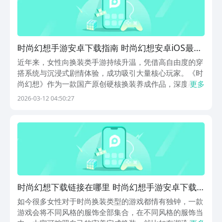
时尚幻想手游安卓下载指南 时尚幻想安卓iOS最新
版本安装攻略
近年来，女性向换装类手游持续升温，凭借高自由度的穿
搭系统与沉浸式剧情体验，成功吸引大量核心玩家。《时
尚幻想》作为一款国产原创硬核换装养成作品，深度融合
更多
潮流穿搭、手作工坊、角色养成与多线叙事四大模块，为
2026-03-12 04:50:27
玩家构建出兼具审美表达与情感代入的虚拟时尚世界。游
戏涵盖古风、现代、赛博朋克、森系、职场精英等多元风
时尚幻想下载链接在哪里 时尚幻想手游安卓下载
方式推荐
如今很多女性对于时尚换装类型的游戏都情有独钟，一款
游戏会将不同风格的服饰全部集合，在不同风格的服饰当