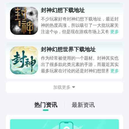
封神幻想下载地址
不少玩家好奇封神幻想下载地址，最近封
神的热度高涨，所以吸引了一大批玩家关
注这个ip，但是现在游戏市场上又有哪些
更多
游戏主要以这个世界为背景呢，这个时候
首先要想到的就是上面的这款游戏了，现
封神幻想世界下载地址
在就为大家分享一下载的方法，大家一起
来了解一下吧。
作为经常被使用的一个题材。封神其实也
出了很多款此类元素的手游，而最近其实
最多玩家在讨论的还是封神幻想世界下载
更多
地址，如果大家也听说过这款游戏，其实
本期小编也收集了相关的一些玩法可以介
加载更多
绍给大家，其中还有很多的玩法是大家在
其他的封神类游戏中体验不到的哦。
热门资讯
最新资讯