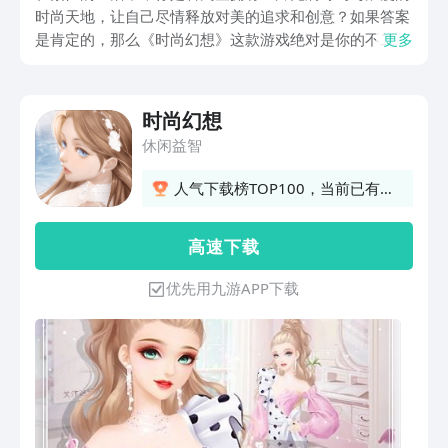
时尚天地，让自己尽情释放对美的追求和创意？如果答案
是肯定的，那么《时尚幻想》这款游戏绝对是你的不二之
更多
选。时尚幻想下载安装困扰了很多小伙伴，它将带你踏入
一个如梦似幻的时尚世界，在那里，你不仅能体验到丰富
多样的换装玩法，还能邂逅浪漫的爱情故事，感受成长与
时尚幻想
冒险的魅力。现在，就让我们一同探索如何通过九游平台
休闲益智
下载《时尚幻想》最新版本，开启这场令人心动的时尚之
旅。
人气下载榜TOP100，当前已有5
人订阅
高 速 下 载
优先用九游APP下载