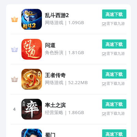
高 速 下 载
乱斗西游2
网络游戏
|
1.09GB
需下载九游
高 速 下 载
问道
角色扮演
|
1.81GB
需下载九游
高 速 下 载
王者传奇
网络游戏
|
52.22MB
需下载九游
高 速 下 载
率土之滨
4
经营策略
|
1.86GB
需下载九游
高 速 下 载
蜀门