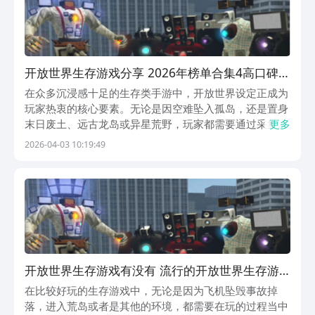
开放世界生存游戏分享 2026年榜单合集4高口碑开
放世界生存游戏手机版before_2
在众多沉浸感十足的生存类手游中，开放世界设定正成为
玩家热衷的核心要素。无论是因空难坠入孤岛，还是置身
末日废土、远古龙岛或异星荒野，玩家都需要通过采集、
更多
建造、战斗与协作，在动态变化的环境中持续求生。这类
2026-04-03 10:19:49
游戏往往融合高自由度探索、真实物理交互与深度生存机
制，带来兼具策略性与代入感的游戏体验。推荐下载九游
开放世界生存游戏有没有 流行的开放世界生存游
戏手机版分享2026
在比较好玩的生存游戏中，无论是因为飞机坠毁事故掉
落，进入荒岛或者是其他的环境，都需要在玩的过程当中