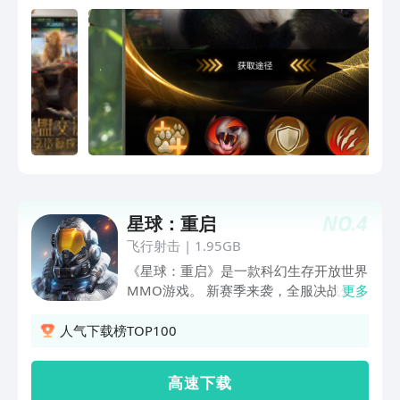
自己的联盟，加入群战为基础的大世界战
斗，包括集结进攻和防御、联盟战、万兽
之王争夺战等，成为万兽之王！「探索丛
林 资源福地」领地周围危机重重，需要
为你的群落和幼崽建立一个安全的成长环
境，科学规划是领地发展的重要策略！您
需要派遣狐猴去建造家园，种植各种用于
发展领地的资源，你还需要派遣野兽外出
来集资源。「百兽群战 策略取胜」在危
机四伏的野外，那是野生动物和其他野兽
族群(玩家)的世界，可以采集或猎杀野外
NO.
4
星球：重启
公共资源，玩家之间可相互发起入侵或援
助，灵活运用野兽互相克制策略，在机遇
飞行射击
|
1.95GB
与危险并存之地活下去！「召唤异兽 阵
《星球：重启》是一款科幻生存开放世界
营崛起」为了更好地保卫并发展你的领
MMO游戏。 新赛季来袭，全服决战外
更多
地，你必须尽可能多的提升野兽的数量，
星，书写星球命运！“星澜”战甲「北极
召唤拥有特殊技能的奇珍异兽带领野兽部
星」强势降临，驭甲掌控时空之力！“直
人气下载榜TOP100
队，在野兽和异兽的强强联手之下, 抵御
升服”开放，一键99级，S级战甲全送！还
外敌，争夺资源，扩张领地。
有大世界捉宠等内容已陆续开放，带来玩
高 速 下 载
法乐趣！ 游戏以开放世界生存为核心体