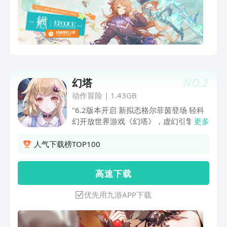
——“罗德岛”的战术头脑，你准备好了
吗？
NO.
2
幻塔
动作冒险
|
1.43GB
"6.2版本开启 新拟态格尔菲茵登场 轻科
幻开放世界游戏《幻塔》，虚幻引擎4.26
更多
打造无缝艾达星。"
人气下载榜TOP100
高 速 下 载
优先用九游APP下载