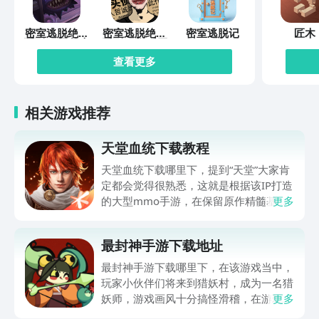
密室逃脱绝境
密室逃脱绝境
密室逃脱记
匠木
系列10寻梦大
系列11游乐园
作战
查看更多
相关游戏推荐
天堂血统下载教程
天堂血统下载哪里下，提到“天堂”大家肯
定都会觉得很熟悉，这就是根据该IP打造
的大型mmo手游，在保留原作精髓基础
更多
上，给众多玩家伙伴们打造了全新冒险体
验，世界观得到完整还原，职业体系，战
最封神手游下载地址
斗策略都有深度创新，肯定有不少伙伴都
很想玩，可提前在九游平台预约，手游福
最封神手游下载哪里下，在该游戏当中，
利最有性价比APP，身后有阿里巴巴灵犀
玩家小伙伴们将来到猎妖村，成为一名猎
互娱大厂支持，节假日活动来临时刻，还
妖师，游戏画风十分搞怪滑稽，在游玩过
更多
有万元无门槛券能抽，0元畅玩。
程中总是忍俊不禁，冲淡了特别紧张的战