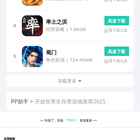
高 速 下 载
率土之滨
4
经营策略
|
1.86GB
需下载九游
高 速 下 载
蜀门
5
角色扮演
|
724.45MB
需下载九游
加载更多
PP助手
开放世界生存类游戏推荐2025
>>
到底了，安装
「PP助手」
发现更多
<<
友情链接