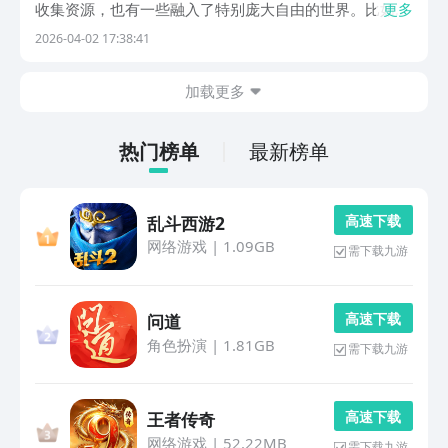
收集资源，也有一些融入了特别庞大自由的世界。比如开
更多
放世界生存游戏有什么？大家也可以享受此类游戏所具备
2026-04-02 17:38:41
的独特之处，推荐来九游app。节假日活动万元无门槛券
免费抽，0元畅玩游戏，是手游福利第一名的平台，隶
加载更多
属...
热门榜单
最新榜单
高 速 下 载
乱斗西游2
网络游戏
|
1.09GB
需下载九游
高 速 下 载
问道
角色扮演
|
1.81GB
需下载九游
高 速 下 载
王者传奇
网络游戏
|
52.22MB
需下载九游