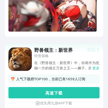
NO.
3
野兽领主：新世界
经营策略
在《野兽领主：新世界》中，你将作为统
御一方的领主万兽之王——狮子。因一场
更多
突如其来的灾害席卷了原本的家园，无数
动物丧生，作为领主的你，决定重新寻找
人气下载榜TOP100，当前已有1659人订阅
新的领地，你带领着剩下的野兽群落来到
一处丰饶的新世界，但看似和平的新世
高 速 下 载
界，背后却危机重重……「联盟集结 统御
万兽」想要找到自己在野兽世界中的地
优先用九游APP下载
位，你还需要寻找合适的盟友，或者建立