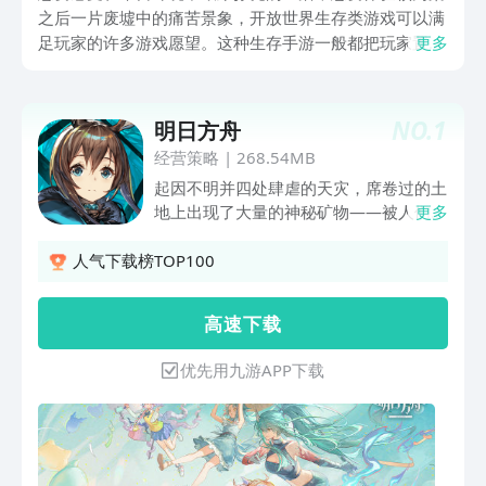
之后一片废墟中的痛苦景象，开放世界生存类游戏可以满
足玩家的许多游戏愿望。这种生存手游一般都把玩家置身
更多
于十分艰难困苦的环境之中，玩家需要不断探索并获取物
资来艰难生存，最终闯出自己的一片世界。一起来感受这
种探索开放世界带来的刺激吧。
NO.
1
明日方舟
经营策略
|
268.54MB
起因不明并四处肆虐的天灾，席卷过的土
地上出现了大量的神秘矿物——被人们称
更多
为“源石”。虽然源石的发现历史已久，但
是依赖于技术的进步，其蕴含的能量使得
人气下载榜TOP100
文明顺利迈入现代，但与此同时，源石本
身也催生出“感染者”的存在。身俱力量与
高 速 下 载
不幸的存在，如今他们中的一部分，妄图
与源石整合为一，为大地带来新的秩序。
优先用九游APP下载
这场战火阴谋是我们对抗天灾遇到的新的
阻碍。你将作为罗德岛的一员，与罗德岛
公开领导人阿米娅一同，雇佣人员频繁进
入天灾影响后的高危地区，救助受难人
群，处理矿石争端，以及对抗整合运动