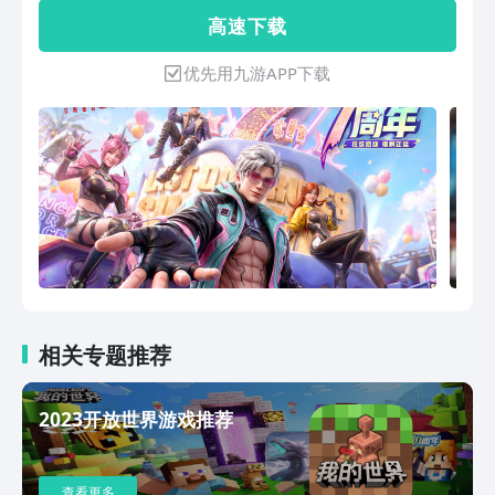
日生存体验。场面逐渐失控，进化获得更
高 速 下 载
多生存机会只为带给你不一样的游戏激
情！战斗全方位打响，你是猎手，也是猎
优先用九游APP下载
物，一切尽在转瞬之间！ 游戏中玩家需
要在短时间内通过自由选址、收集物资、
装备武器、挑战丧尸、最后争夺胜利徽
章！在高
相关专题推荐
2023开放世界游戏推荐
查看更多