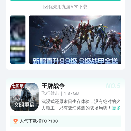
验，实现了行业创新升级：颠覆同行
优先用九游APP下载
的“画质革命”、科幻天王共创世界观、战
甲作战、组队捉宠、多元建造和社交，让
每个玩家都能有活可玩！
NO.
5
王牌战争
飞行射击
|
1.87GB
沉浸式还原末日生存体验，没有绝对的火
力霸主，只有变幻莫测的战场局势！其独
更多
创以短时间为单位的生存方式，不止增强
了在末日环境下的紧迫感，也加剧了玩家
人气下载榜TOP100
间的对抗性，使得整体游戏更贴近真实末