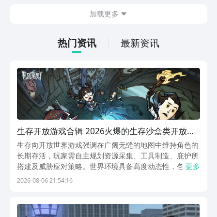
斗感受，游戏整体玩法也比较多样化，肯
加载更多
定有不少朋友感兴趣，但不知道哪里下
载，其实九游现在就能预约，手游福利最
有性价比的APP，身后有阿里巴巴灵犀互
热门资讯
最新资讯
娱大厂支持，玩手游就到九游，海量代金
券，成长礼包等待朋友们领取，感受战力
飙升的感觉。
生存开放游戏合辑 2026火爆的生存沙盒类开放世
界游戏分享
生存向开放世界游戏强调在广阔无缝的地图中维持角色的
长期存活，玩家需自主规划资源采集、工具制造、庇护所
搭建及威胁应对策略。世界环境具备高度动态性，包括实
更多
时天气变化、昼夜循环、生态互动与随机事件，资源分布
2026-08-06 21:54:16
不均且随时间衰减，要求玩家持续优化管理逻辑与临场决
策能力。战斗系统支持多样化战术选择，既可依托地形掩