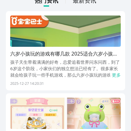
热门资讯
最新资讯
六岁小孩玩的游戏有哪几款 2025适合六岁小孩玩
的游戏榜单
孩子天生带着满满的好奇，总爱追着世界问东问西，到了
6岁这个阶段，小家伙们的独立想法已经有了。很多家长
就会给孩子玩一些手机游戏，那么六岁小孩玩的游戏有哪
更多
些呢？今天小编就着重给大家介绍一下这个问题。因为如
2025-12-27 14:20:31
果大家选对了游戏，孩子在玩闹的过程中可以慢慢成长，
甚至各项能力还能得到锻炼。1、《宝宝早餐车》专门
给...