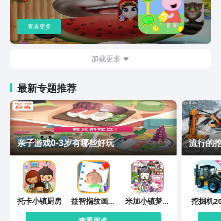
查看更多
加载更多
最新专题推荐
亲子游戏0-3岁有哪些好玩
流行的
托卡小镇厨房
益智指纹画画
米加小镇梦幻
挖掘机20
板
世界
查看更多