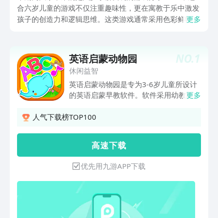
合六岁儿童的游戏不仅注重趣味性，更在寓教于乐中激发
孩子的创造力和逻辑思维。这类游戏通常采用色彩鲜艳、
更多
画风温馨的视觉设计，搭配轻松愉悦的音乐，让孩子在沉
浸式体验中感受游戏的乐趣。操作方式简洁直观，避免复
杂的按键组合，使儿童能够轻松上手，自主探索。
NO.
1
英语启蒙动物园
休闲益智
英语启蒙动物园是专为3-6岁儿童所设计
的英语启蒙早教软件。软件采用幼教简单
更多
易懂的教学教材做成的教案，让小孩子通
过跟读单词卡的发音来提升对单词的认
人气下载榜TOP100
知，培养激发儿童对英语的兴趣，从基础
的字母练习到语法词汇的记忆，都会有明
高 速 下 载
显的提升。应用内精选了丰富精美的图片
素材，采用标准的英式发音为点读背景
优先用九游APP下载
音，让小朋友的口语和听力得到更大的提
升空间。真正把儿童视觉、听觉、触觉结
合起来，最大限度地使儿童无意识的学习
记忆英语单词。特色：1、适合幼儿，学
龄前，幼儿园和一年级的孩子，只需触摸