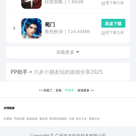
经营策略
|
1.86GB
需下载九游
高 速 下 载
蜀门
5
角色扮演
|
724.45MB
需下载九游
加载更多
PP助手
六岁小朋友玩的游戏分享2025
>>
到底了，安装
「PP助手」
发现更多
<<
友情链接
交易猫
手游交易
游戏加速
豌豆荚
BIUBIU加速器
九游
软件大全
游戏大全
Copyright © 广州皮皮信息技术有限公司