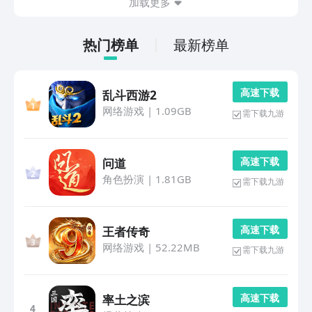
加载更多
热门榜单
最新榜单
高 速 下 载
乱斗西游2
网络游戏
|
1.09GB
需下载九游
高 速 下 载
问道
角色扮演
|
1.81GB
需下载九游
高 速 下 载
王者传奇
网络游戏
|
52.22MB
需下载九游
高 速 下 载
率土之滨
4