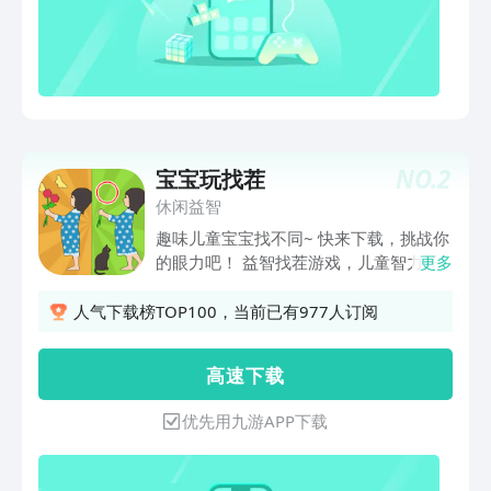
屏幕，您的孩子就可以跟着唱ABC字母
歌，用有趣儿的ABC字母歌来吸引孩子学
习英语，帮助加强儿童的英语语言发展和
快速进步。2、每个字母都有对应的小动
物，学习英语字母的同时提高小孩对动物
的认知，比如动物的叫声和英语单词的拼
读等等，适合学前、早学者及儿童英语学
NO.
2
宝宝玩找茬
习语言的课程。3、画风生动可爱，培养
他们的英语学习兴趣，激发学习源动力，
休闲益智
让孩子发自内心地喜欢英文，愿意主动去
趣味儿童宝宝找不同~ 快来下载，挑战你
学英语。4、所有单词均为真人英式发
的眼力吧！ 益智找茬游戏，儿童智力开
更多
音，让孩子学习正确的念法，发音使用不
发。 趣味找不同，专为宝宝游戏设计，
同的声调和表达，以使孩子们可以领悟英
精美的游戏画面，可爱的卡通风格。 简
人气下载榜TOP100，当前已有977人订阅
语发音的微妙。5、促进大脑活动，更好
单好玩，锻炼宝宝的动手和动脑能力，
地开发孩子的逻辑思维能力，提高他们的
从小培养宝宝的专注力，锻炼儿童思维能
高 速 下 载
记忆力和注意广度，比同龄人更快地开发
力。 免费游戏玩不停，不用流量不用
阅读能力。6、为儿童初学者专门设计，
钱，你准备好了吗？ 快来一起比一比，
优先用九游APP下载
训练并提升英语基本技能和知识，强烈推
找一找，看一看，都有哪些不同吧。 精
荐给想要学习英语的所有人。目前国内针
彩找茬游戏，小公主的最爱玩的找茬游
对3-6岁儿童的早教平台已经呈爆炸式增
戏。