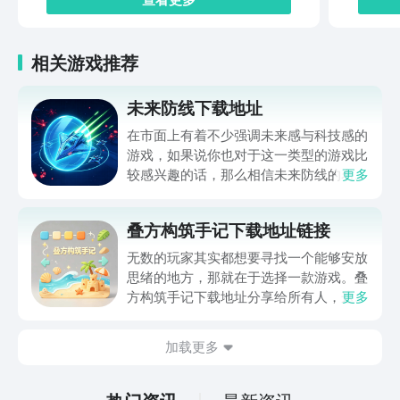
相关游戏推荐
未来防线下载地址
在市面上有着不少强调未来感与科技感的
游戏，如果说你也对于这一类型的游戏比
较感兴趣的话，那么相信未来防线的名字
更多
你一定是听说过的，小编今天的内容中为
你准备的就是未来防线下载预约的。的相
叠方构筑手记下载地址链接
关链接，在最近这款游戏的热度非常之
高，无论是先进前卫的背景设定，还是紧
无数的玩家其实都想要寻找一个能够安放
张有趣的战斗玩法，都吸引着不少同学的
思绪的地方，那就在于选择一款游戏。叠
关注，你是否也想要提前进行预约，方便
方构筑手记下载地址分享给所有人，这一
更多
在开服之后立即下载呢？那么千万别错过
款游戏玩起来还是比较简单的，主要是以
今天文章中的这些内容。
休闲体验为主，可以满足大家的体验心
加载更多
情。如果大家想要下载这款游戏，其实方
法很简单，通过以下的链接即可先来看一
下游戏的主要乐趣吧。