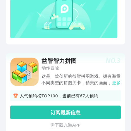
长态势，随着教育理念的渗透，家长们对
英语也越来越重视，但是学习英语不是一
两周就可以立竿见影，在合适的平台上坚
持着去学习，效果会在孩子以后的人生慢
慢展现，这才是帮助孩子赢在起跑线上。
NO.
3
益智智力拼图
动作冒险
这是一款创新的益智拼图游戏。拥有海量
不同类型的拼图关卡，精美的画面，易于
更多
上手的操作，让你进入愉悦的智力世界。
需要你擦亮眼睛，运用观察力和脑力，通
人气预约榜TOP100，当前已有67人预约
过一个个不同的难关。应用特点：-大量
不同的拼图玩法，满足充满好奇的你。-
订阅最新信息
精美画面，色彩丰富，老少咸宜。-轻松
休闲解压，可以与朋友家人一同游玩！-
需 下 载 九 游 A P P
操作简单，容易上手。