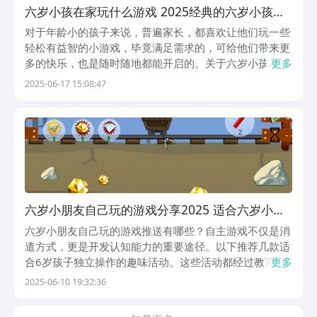
六岁小孩在家玩什么游戏 2025经典的六岁小孩游
戏介绍
对于年龄小的孩子来说，普遍家长，都喜欢让他们玩一些
轻松有益智的小游戏，毕竟满足需求的，可给他们带来更
多的快乐，也是随时随地都能开启的。关于六岁小孩在家
更多
玩什么游戏？接下来的这几款都是非常不错的游戏，选择
2025-06-17 15:08:47
涵盖这个年龄段，小孩特别喜欢玩的消除玩法，或者是画
面特别唯美的。1、《花花与幕间剧》这款拥有着很多
漂...
六岁小朋友自己玩的游戏分享2025 适合六岁小朋
友的游戏汇总
六岁小朋友自己玩的游戏推送有哪些？自主游戏不仅是消
遣方式，更是开发认知能力的重要途径。以下推荐几款适
合6岁孩子独立操作的趣味活动。这些活动都经过教育专
更多
家验证，在保证安全性的同时，能促进儿童多项基础能力
2025-06-10 19:32:36
的发展。家长可根据孩子的兴趣特点进行选择，每天安排
30-45分钟的自主游戏时间效果最佳。1、《黄金矿...