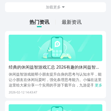
今天文章中的这些内容。
休闲体验为主，可以满足大家的体验心
加载更多
情。如果大家想要下载这款游戏，其实方
法很简单，通过以下的链接即可先来看一
下游戏的主要乐趣吧。
热门资讯
最新资讯
经典的休闲益智游戏汇总 2026有趣的休闲益智游
戏手机版合辑
休闲益智游戏能帮小朋友提升自身的思考与认知水平，能
让小朋友在休闲玩耍时，强化条理思考能力。小编在这里
这里给大家分享一个实用的手游下载平台，九游是手游福
更多
利第一名的APP，归属于阿里巴巴灵犀互娱旗下，平台内
2026-02-12 14:43:47
有大量游戏可免费领取，日常打卡还能参与抽奖，游玩过
程中还能拿到额外奖励，福利内容十分丰厚。1、《儿...