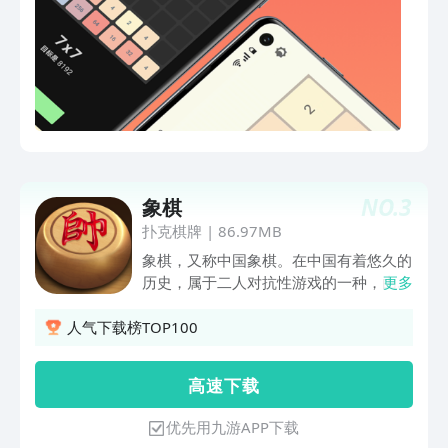
NO.
3
象棋
扑克棋牌
|
86.97MB
象棋，又称中国象棋。在中国有着悠久的
历史，属于二人对抗性游戏的一种，由于
更多
用具简单，趣味性强，成为流行极为广泛
的棋艺活动。有了这款象棋游戏，你无需
人气下载榜TOP100
棋具、无需联网，只要在手机上轻轻一点
就能随时随地的来上一局，多种游戏模
高 速 下 载
式，完善的电脑AI，多变的开局，不管是
老手还是新手，这个游戏都不会让你们失
优先用九游APP下载
望的。