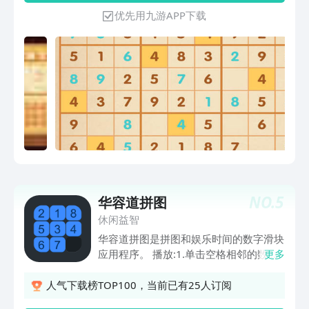
让它日复一日的生锈啦！ 循循渐进的关
优先用九游APP下载
卡难度，更能对大脑功能的巩固与强化提
供帮助！ 还在等什么，防止智力衰退就
从点击下载开始！
NO.
5
华容道拼图
休闲益智
华容道拼图是拼图和娱乐时间的数字滑块
应用程序。 播放:1.单击空格相邻的数
更多
字，相邻的数字将移动到空格 2。单击与
空格相同的行或列中的任何数字，该数字
人气下载榜TOP100，当前已有25人订阅
将移动到空格 3。从左到右，从上到下重