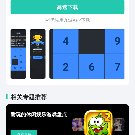
新订购所有数字盒以清除海关 特
高 速 下 载
点:1.3*3到10*10 8个难度级别等你来挑
战! 2.训练你的大脑和提高你的思维能
优先用九游APP下载
力。
相关专题推荐
耐玩的休闲娱乐游戏盘点
查看更多