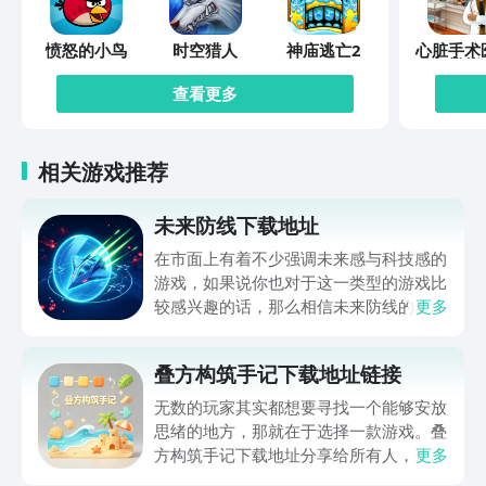
愤怒的小鸟
时空猎人
神庙逃亡2
心脏手术
模拟
查看更多
相关游戏推荐
未来防线下载地址
在市面上有着不少强调未来感与科技感的
游戏，如果说你也对于这一类型的游戏比
较感兴趣的话，那么相信未来防线的名字
更多
你一定是听说过的，小编今天的内容中为
你准备的就是未来防线下载预约的。的相
叠方构筑手记下载地址链接
关链接，在最近这款游戏的热度非常之
高，无论是先进前卫的背景设定，还是紧
无数的玩家其实都想要寻找一个能够安放
张有趣的战斗玩法，都吸引着不少同学的
思绪的地方，那就在于选择一款游戏。叠
关注，你是否也想要提前进行预约，方便
方构筑手记下载地址分享给所有人，这一
更多
在开服之后立即下载呢？那么千万别错过
款游戏玩起来还是比较简单的，主要是以