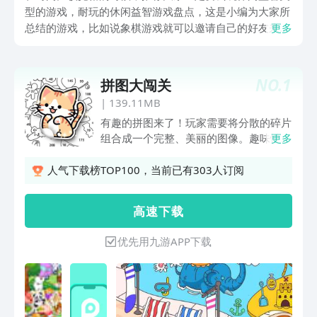
型的游戏，耐玩的休闲益智游戏盘点，这是小编为大家所
总结的游戏，比如说象棋游戏就可以邀请自己的好友来进
更多
行作战。让大家可以发挥自己的聪明才智，利用象棋的规
则进行精彩的对弈。或者是大家也可以去玩精彩的拼图闯
关游戏，在这里会有大量的拼图图片，大家可以将各个类
NO.
1
拼图大闯关
目的碎片组合在一起。
|
139.11MB
有趣的拼图来了！玩家需要将分散的碎片
组合成一个完整、美丽的图像。趣味性十
更多
足，涵盖数百种不同的主题，包括卡通图
像、风景、动物等多种元素，足以满足拼
人气下载榜TOP100，当前已有303人订阅
图爱好者的全部需求。游戏中还可以通过
不断完成任务和收集碎片逐步解锁新的图
高 速 下 载
像和主题，刺激感十足，越快拼好，就越
能获得更多的奖励和成就感！
优先用九游APP下载