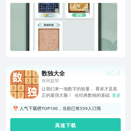
NO.
4
数独大全
休闲益智
让我们来一场数字的较量， 看谁才是真
正的最强大脑！ 在经典数独的基础上，
更多
创新提供了包括四宫格、六宫格、九宫格
等独特玩法， 精心设计的关卡让你在享
人气下载榜TOP100，当前已有559人订阅
受游戏乐趣的同时，还能提高逻辑思维能
力。 下至十岁小孩，上至八十老太，都
高 速 下 载
可以轻松上手！ 让大脑运转起来吧，别