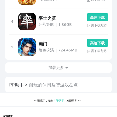
高 速 下 载
率土之滨
4
经营策略
|
1.86GB
需下载九游
高 速 下 载
蜀门
5
角色扮演
|
724.45MB
需下载九游
加载更多
PP助手
耐玩的休闲益智游戏盘点
>>
到底了，安装
「PP助手」
发现更多
<<
友情链接