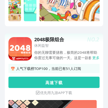
NO.
2
2048极限组合
休闲益智
你的无聊需要拯救，极简的2048将帮助
你度过无事可做的一天。这是一款极为简
更多
单经典的2048游戏，没有华丽的外表，
也没有多余的设定，用最精简且经典的元
人气下载榜TOP100，当前已有51人订阅
素带给你最为纯粹的欢乐。 -经典的2048
游戏玩法，极简的画面和游戏操作。 -4
高 速 下 载
种不同的棋盘大小，在不同难度下都可畅
玩。 -支持回退步数，拯救你的失误时
优先用九游APP下载
刻。 -两种不同的主题，黑夜模式在夜晚
保护你的眼睛。 -迷你的游戏包体，不占
据你过多的内存。