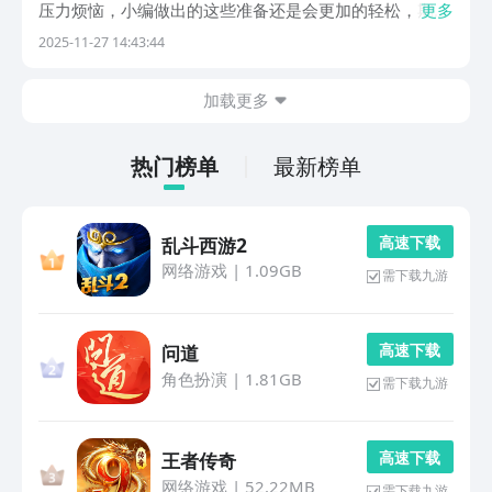
压力烦恼，小编做出的这些准备还是会更加的轻松，期待
更多
着我们自身从中获取到十足的乐趣，希望玩家们可以让这
2025-11-27 14:43:44
些游戏都加入到自己的生活里面，享受着它们的欢乐吧。
1、《图图千关推箱子》经典的逻辑挑战的主题元素还
加载更多
是...
热门榜单
最新榜单
高 速 下 载
乱斗西游2
网络游戏
|
1.09GB
需下载九游
高 速 下 载
问道
角色扮演
|
1.81GB
需下载九游
高 速 下 载
王者传奇
网络游戏
|
52.22MB
需下载九游