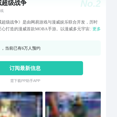
No.
2
威超级战争
戏
威超级战争》是由网易游戏与漫威娱乐联合开发，历时
匠心打造的漫威首款MOBA手游。以漫威多元宇宙为基
更多
精心打磨游戏世界观及超级英雄角色，从复仇者联盟到X
，从银河护卫队到神奇四侠，钢铁侠、黑寡妇、蜘蛛
0 ，当前已有6万人预约
金刚狼、灭霸、洛基、死侍等超过50位漫威经典角色悉
场。瓦坎达战场静候您的实力加入！
订阅最新信息
需 下 载 P P 助 手 A P P