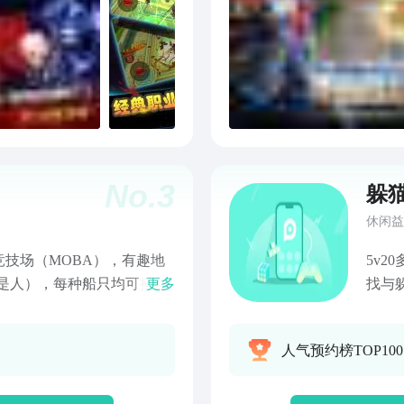
No.
3
躲
休闲益
斗竞技场（MOBA），有趣地
5v
是人），每种船只均可搭配
更多
找与
动开火，各有不同的射程和
捕！
船-因此舰船和武器的合理
找茬
人气预约榜TOP10
特别重要的战斗要素！游戏
20
操控战舰，摧毁敌方基地-游
后的
局时间为10分钟以内-除竞技
市、