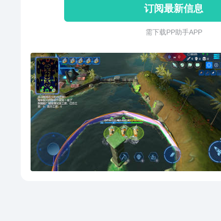
订阅最新信息
场模式之外，还有人机对战模式
的舰船，近50种武器和装备，你
需 下 载 P P 助 手 A P P
术：--你可以选择大型船只和近
点来摧毁敌人，成为团队中的MV
的船只，利用远距离武器来远程压
船只，为友方船只提供强力的支
作所选择的船只，采用你独创的
击，迅速抢下MVP，并在10分
又一场的胜利来提升你的军阶，
的舰队指挥官！做好战斗准备吧
传统Boom海战、Dota 大海战
式，又有着可持续成长的碎片升
们致力打造出魅力无穷且公平的
就有反败为胜的可能！