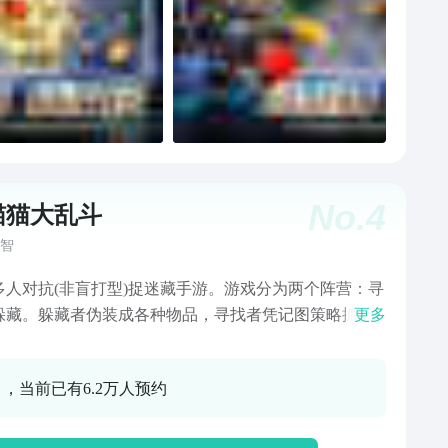
No.
4
猫猫大乱斗
智
20多人对抗(非盲打型)捉迷藏手游。游戏分为两个阵营：寻
躲藏。躲藏者伪装成各种物品，寻找者凭记图策略抓
更多
这游戏趣味十足，社交乐翻，深度解压！堪称联网版3D
，超级解谜游戏，Super益智！该玩法让您智力突破
0 ，当前已有6.2万人预约
0，过目不忘，灵感的爆棚！老少皆宜，劳逸结合，茶余饭
笑料！游戏界一绝，喵~~~二十四张地图：学校、迷你城
珠宝行、公寓、监狱、工地、城堡、赛车场、医院、军