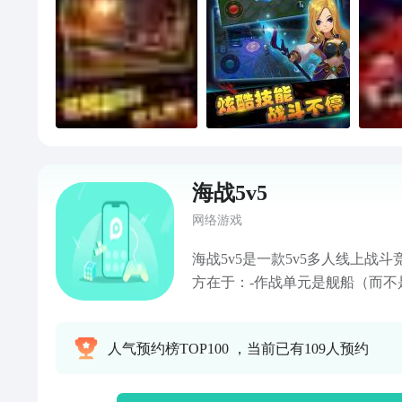
海战5v5
网络游戏
海战5v5是一款5v5多人线上战
方在于：-作战单元是舰船（而不
多种武器和装备-所有武器均是自
发射频率，随机攻击在射程内的敌
人气预约榜TOP100 ，当前已有109人预约
搭配、时刻注意距离的控制，是
功能：-与世界各地的玩家组队，
戏支持5v5、3v3、1v1，平均每