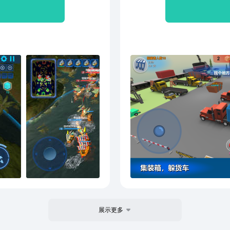
和单机模式十多种各具特色
事要
可自由搭配并采用不同的战
火星
距离武器，利用防高攻高的特
戏世
P--也可以选择小型但快速
品，累
制敌人--还可以选择辅助类
援想象一下，你可以亲自操
武器搭配，凭借你的战术突
钟内摧毁敌方基地！通过一场
证明自己可以成为一位优秀
，指挥官！这款游戏还原了
等PC海战游戏的双线竞技模
级体系和每日任务系统，我
游戏方式，只要坚持到底，
展示更多