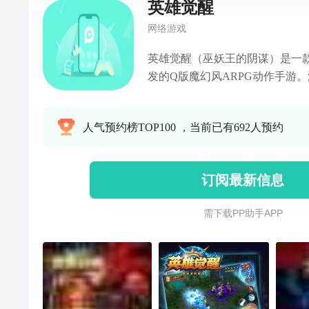
英雄觉醒
网络游戏
英雄觉醒（巫妖王的阴谋）是一
发的Q版魔幻风ARPG动作手游
强力boss收入麾下成为你的伙伴
玩，加上各种技能搭配、爽快操
人气预约榜TOP100 ，当前已有692人预约
典，体验酣畅淋漓的战斗！这一
订阅最新信息
需 下 载 P P 助 手 A P P