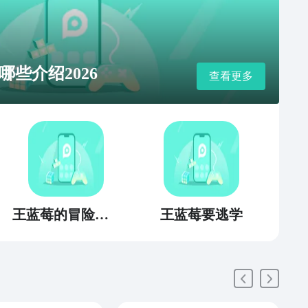
些介绍2026
查看更多
王蓝莓的冒险生活
王蓝莓要逃学