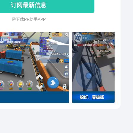
订阅最新信息
塞、办公室、空间站、航天基地、小镇、码头、酒店、
基地、别墅、巨人厨房、野外营地、训练营、教堂、游
需 下 载 P P 助 手 A P P
界、封顶工地。每张地图，躲藏者可伪装成60多种物
计1500多种物品。