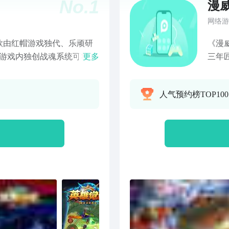
No.
1
漫
网络游
款由红帽游戏独代、乐顽研
《漫
。游戏内独创战魂系统可将各
更多
三年
，更有4个强力职业可供游
础，
作手感，定能让您重温经
战警
人气预约榜TOP10
次，未来由你说的算！
侠、
数登