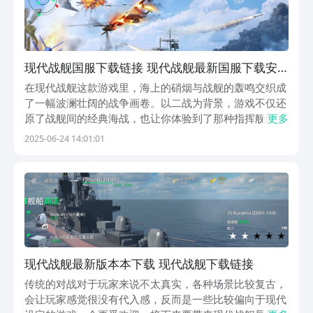
现代战舰国服下载链接 现代战舰最新国服下载安
装链接
在现代战舰这款游戏里，海上的硝烟与战舰的轰鸣交织成
了一幅波澜壮阔的战争画卷。以二战为背景，游戏不仅还
原了战舰间的经典海战，也让你体验到了那种指挥舰队，
更多
决胜千里的感觉。今天小编就带来现代战舰国服下载链
2025-06-24 14:01:01
接。每艘船都有自己的特色和升级系统，你能自由调配舰
船的武器、生命值、引擎速度，甚至是转向能力，打造属
于...
现代战舰最新版本本下载 现代战舰下载链接
传统的对战对于玩家来说不太真实，各种场景比较复古，
会让玩家感觉很没有代入感，反而是一些比较偏向于现代