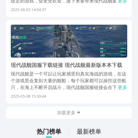
设定的游戏，会更受欢迎，接下来要带来现代战舰最新版
更多
本，这就是一个能让玩家感受到现代风格对战的游戏，里
2025-06-03 14:04:37
面采用的不是常规的对战，而是设定比较独特的海上舰船
对战，喜欢海战设定的都可以加入进来，感受一下真实
刺...
现代战舰国服下载链接 现代战舰最新版本本下载
现代战舰是一个可以让玩家感受到真实海战的游戏，在这
个游戏里会复刻大量的舰船，每个玩家都可以操控这些船
只，在海上不断开启战斗，现代战舰国服链接会在下面分
更多
享出来，有需要的玩家可以加入到这场激烈的海上对战
2025-05-08 15:39:44
中。《现代战舰》最新预约下载地址》》》》》#现代战
舰#《《《《《现代战舰会呈现出一个非常真实的海上风
加载更多
貌...
热门榜单
最新榜单