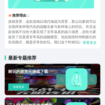
推荐理由：
游戏背景：这款游戏以现代海战为背景，那么玩家就可以
去指挥各种现代化的战舰去参与各种海上的对抗。并且这
款游戏不仅给大家呈现了非常逼真的战斗场景，还给大家
提供了还原度非常高的战舰模型。包括前段时间刚新出的
坦克模式，都是非常的好玩。我们这个时候玩家就可以根
查看更多
据自己的战术需求去进行选择不同类型的战舰，去构建属
于自己的独特的舰队。并且每个战舰都有着自己的火力
最新专题推荐
值，比如战巡2000血量达到了54万以及速度是22节，可
以进行锁定和发射导弹，还有着直升机的位置，这样玩家
就可以根据不同的战斗需求去选择不同的打法。而且游戏
耐玩的超次元游戏下载
还给大家提供了实时在线的对战功能，这样玩家就可以与
各种对手去展开不一样的海战对抗。那么大家在面对不同
的战场环境，比如可以根据不同的机型的不同的功能去指
查看更多
定相关的作战的策略。游戏特色：那么这款游戏当中的各
种武器的火力值和战斗的画面都给玩家带来了特别沉浸式
的战斗感受，游戏当中的战舰模型和武器的系统都有着非
常好的设计感，这样可以帮助大家去体验到最真实的现代