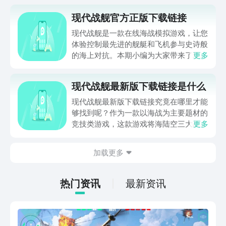
现代战舰官方正版下载链接
现代战舰是一款在线海战模拟游戏，让您
体验控制最先进的舰艇和飞机参与史诗般
的海上对抗。本期小编为大家带来了现代
更多
战舰官方正版下载链接。在现代战舰这款
游戏中您可以收集来自不同国家的200多
现代战舰最新版下载链接是什么
种真实的舰艇和飞机，升级它们的属性和
武器，创建舰队和朋友一起战斗，赢得锦
现代战舰最新版下载链接究竟在哪里才能
标赛的冠军，成为现代战舰中的传奇！
够找到呢？作为一款以海战为主要题材的
竞技类游戏，这款游戏将海陆空三大战役
更多
进行了合并，玩家需要搭乘战舰，守护自
己的家园，本次小编就给大家带来了现代
加载更多
战舰最新版下载链接分享供各位参考，希
望这一次的内容可以对大家有所帮助哦~
热门资讯
最新资讯