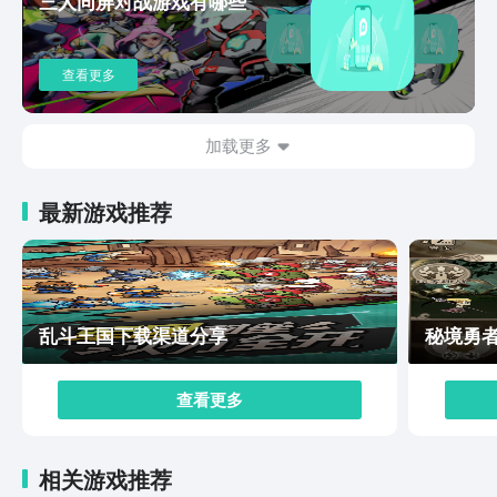
三人同屏对战游戏有哪些
海战场景。那么在游戏当中战斗不仅仅是依靠火力和装
备，大家也要去进行策略的布局和指挥，这样可以通过不
同的战舰搭配和战术去产生不一样的战斗结果。游戏评
查看更多
价：那么这款游戏通过不断的更新和优化，对于各种新的
武器装备和战舰的优化也可以给玩家提供了更多的战术选
择和战斗的乐趣，所以不管从他的游戏模式还是玩法都给
加载更多
玩家带来了非常大的期待感，以及对于画面的冲击感也是
十足的。所以这款游戏是一款特别充满了策略的现代海战
最新游戏推荐
游戏，它有着非常逼真的战斗场面和还原度特别高的战舰
模型以及各种模式，还是有着非常大的吸引力的。所以不
管大家是喜欢策略还是喜欢各种战舰，相信在这款游戏当
希望大家都可以找到属于自己的乐趣和挑战。
乱斗王国下载渠道分享
秘境勇
查看更多
相关游戏推荐