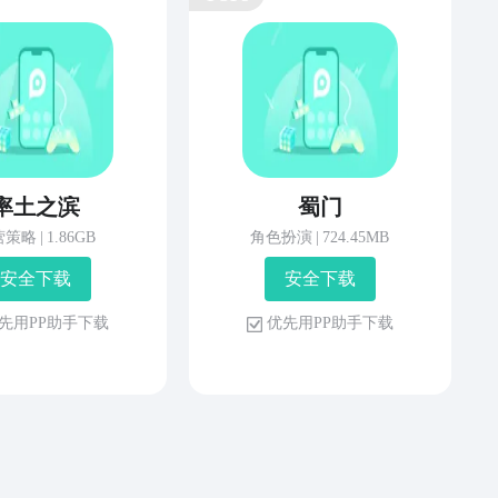
率土之滨
蜀门
营策略
|
1.86GB
角色扮演
|
724.45MB
安 全 下 载
安 全 下 载
先 用 P P 助 手 下 载
优 先 用 P P 助 手 下 载