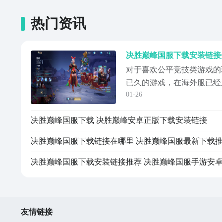
热门资讯
对于喜欢公平竞技类游戏的
已久的游戏，在海外服已经
01-26
带来的是决胜巅峰国服下载
国服正式公测，所以大家无
决胜巅峰国服下载 决胜巅峰安卓正版下载安装链接
接下载客户端，就可以在国
且国服还有很多特点和优势
决胜巅峰国服下载链接在哪里 决胜巅峰国服最新下载
峰】最新版预...
友情链接