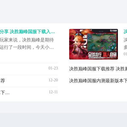
决胜巅峰国服下载安装链接分享 决胜巅峰国服下载入口盘点
玩家来说，决胜巅峰是期待
运行了一段时间，今天小编
0
地址推荐。这款游戏已经在
需再去海外服，直接通过链
01-23
决胜巅峰国服下载推荐 决胜
区流畅地玩这款游戏了。而
，非常值得加入。【决胜巅
12-20
推荐
决胜巅峰国服内测最新版本下
址
12-11
决胜巅峰国服下载安装链接推荐 决胜巅峰国服手游安卓下载渠道