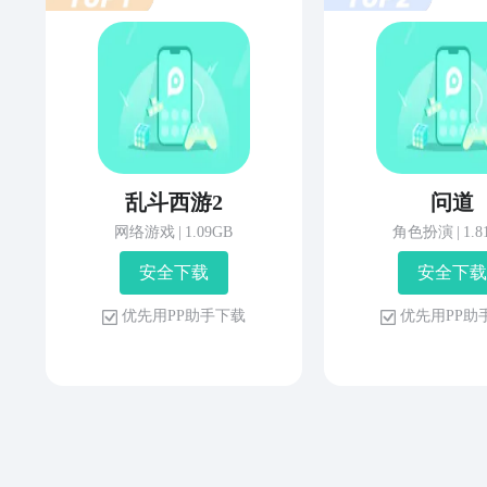
乱斗西游2
问道
网络游戏
|
1.09GB
角色扮演
|
1.
安 全 下 载
安 全 下 载
优 先 用 P P 助 手 下 载
优 先 用 P P 助