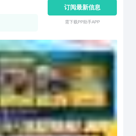
订阅最新信息
需 下 载 P P 助 手 A P P