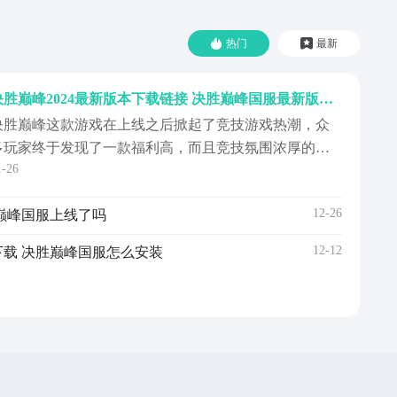
热门
最新
决胜巅峰2024最新版本下载链接 决胜巅峰国服最新版下载安装链接盘点
决胜巅峰这款游戏在上线之后掀起了竞技游戏热潮，众
多玩家终于发现了一款福利高，而且竞技氛围浓厚的游
1-26
戏，纷纷加入进来，今天小编带来的内容是决胜巅峰
2024最新版下载链接。因为现在已经是正式版本了，所
12-26
巅峰国服上线了吗
以大家一定要找到最新的版本下载安装，这样才能顺利
进入到游戏中。【决胜巅峰】最新版预约/下载地
12-12
载 决胜巅峰国服怎么安装
》》》》》#...