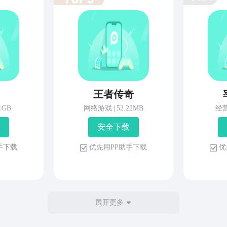
王者传奇
81GB
网络游戏
|
52.22MB
经
安 全 下 载
 手 下 载
优 先 用 P P 助 手 下 载
优 
展开更多