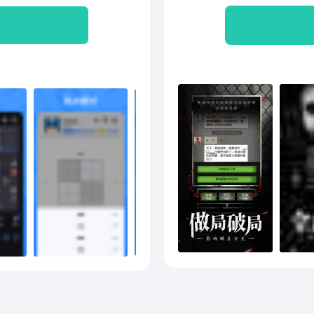
根据当前谜题进度，给予解
项，
点】-简单易懂，免费畅玩-
的影
简单操作下的无穷乐趣！-
会获
卡丰富有趣，难度由易到
穷的思考，缜密的逻辑，解
来，来试试吧，体验数字的