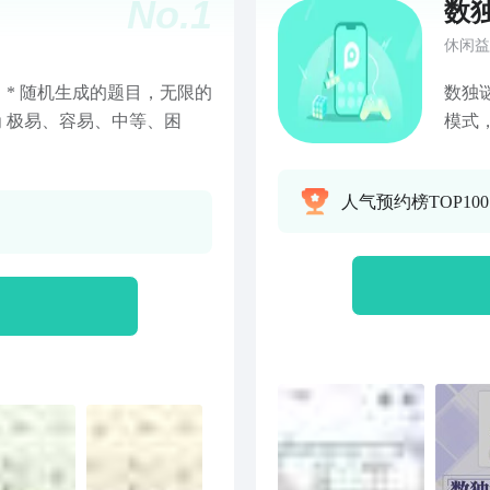
No.
1
数
休闲益
* 随机生成的题目，无限的
数独
为 极易、容易、中等、困
模式
法简
更快
人气预约榜TOP100
复数