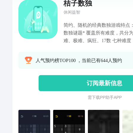
桔子数独
休闲益智
简约、随机的经典数独游戏特点：
数独谜题* 覆盖所有难度，共分
难、极难、疯狂、17数 七种难度
人气预约榜TOP100 ，当前已有644人预约
订阅最新信息
需 下 载 P P 助 手 A P P