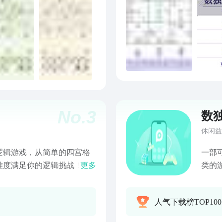
No.
3
数
休闲益
逻辑游戏，从简单的四宫格
一部
难度满足你的逻辑挑战！画
更多
类的
供选择！玩家只需要将数字
戏，
体验！【游戏玩法】-每日
情，
人气下载榜TOP10
挑战即可获得星星奖励，完
特点
哦-换肤功能：多种皮肤任
过选