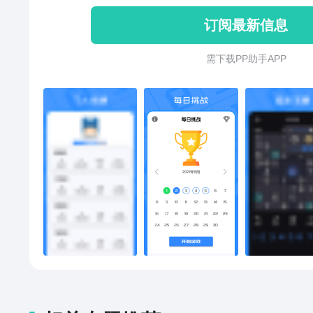
你选，助你快速通关-智能提示：
订阅最新信息
题线索，助你通关不费力【游戏特
全新数独游戏，无限个数独关卡，
需 下 载 P P 助 手 A P P
操作方便简单，单手就可以玩-关
难，挑战性十足简单的数字，无
题的乐趣，都能在数独中体现出
魅力！