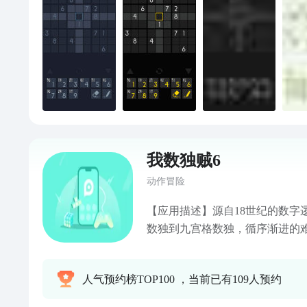
我数独贼6
动作冒险
【应用描述】源自18世纪的数字
数独到九宫格数独，循序渐进的
面简洁，手感极佳，多种难度可
填入方格，完成数独获得五星级的
人气预约榜TOP100 ，当前已有109人预约
挑战：每日一道数独谜题，通过
成当月每日挑战还可获得神秘大礼