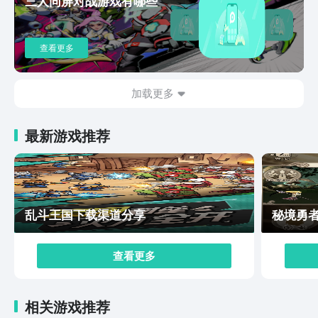
三人同屏对战游戏有哪些
的“钓友”，可以一起每天约定好在老地方钓鱼哦。唱舞星
计划下载预约地址小编今天就分享到这里结束咯，实际上
这个游戏比小编介绍的更加丰富有趣哦，如果你也想去体
查看更多
验这个3d休闲游戏，可以按照小编所说，根据链接去预约
哦，游戏在不久便会开启它的正式公测哦。
加载更多
最新游戏推荐
乱斗王国下载渠道分享
秘境勇
查看更多
相关游戏推荐