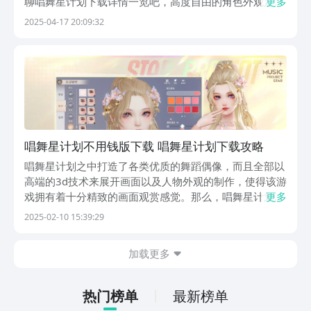
聊唱舞星计划下载详情一览吧，高度自由的角色外观定
更多
制，大家可以根据自己的风格和喜欢进行任意的设定，并
2025-04-17 20:09:32
且还能通过选购服饰和饰品来提升魅力值，采用类似劲舞
团的舞蹈节奏玩法，趣味十足，下边就来看看怎么样才能
快...
唱舞星计划不用钱版下载 唱舞星计划下载攻略
唱舞星计划之中打造了各类优质的舞蹈偶像，而且全部以
高端的3d技术来展开画面以及人物外观的制作，使得该游
戏拥有着十分精致的画面观赏感觉。那么，唱舞星计划免
更多
费下载的链接能够从哪里取得呢？如此好玩的手游怎么能
2025-02-10 15:39:29
不去尝试一下呢，反正小编是已经心动了，接下来小编就
为你来呈现该游戏怎么下载吧。《唱舞星计划》最新下...
加载更多
热门榜单
最新榜单