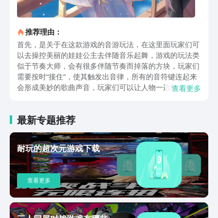
推荐理由：
首先，是关于在这款游戏的音游玩法，在这里面玩家们可
以去操控美丽的娃娃公主去伴随音乐起舞，游戏的玩法类
似于节奏大师，会有很多伴随节奏而掉落的方块，玩家们
需要按时“接住”，使其触发出音律，所有的音符键连起来
会形成美妙的歌曲声音，玩家们可以让人物一边触发歌
查看更多
声，一边舞动，还拥有很多音游的特色玩法。其次，关于
这个游戏的换装与捏脸玩法，不仅可以通过定制妆容打造
最新专题推荐
娃娃的专属形象，还可以通过这个玩法实现自己做一名服
装设计师。在里面通过妆容去改造娃娃的面部神清、五官
视觉感，通过选布料、画服装图纸，去制作一身华丽的中
耐玩的超次元游戏下载
国服饰，这些光想想就十分有趣，而且里面不管是化妆还
是换装的素材都特别海量，玩家们可以任意自主选择哦。
除此之外，关于这个游戏的社交玩法，在里面玩家们可以
查看更多
探索浪漫剧情，和心动的男伴在美丽的街头不期而遇，如
果没有伴侣也可以选择自己在湖边钓鱼，放松一下子身
心，钓完鱼还可以和自己的好朋友在里面烤鱼吃，享受惬
意的奇遇时光，幸运的话，还会遇到很多和你一样美丽