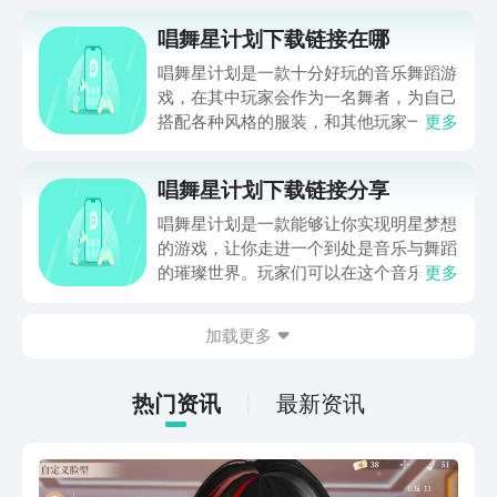
唱舞星计划下载链接在哪
唱舞星计划是一款十分好玩的音乐舞蹈游
戏，在其中玩家会作为一名舞者，为自己
搭配各种风格的服装，和其他玩家一起唱
更多
歌舞蹈，不少想在其中成为舞蹈家的玩家
好奇唱舞星计划下载链接在哪，那么下面
唱舞星计划下载链接分享
就来给大家分享一下链接，想要下载游玩
的小伙伴千万不要错过本篇文章。
唱舞星计划是一款能够让你实现明星梦想
的游戏，让你走进一个到处是音乐与舞蹈
的璀璨世界。玩家们可以在这个音乐小镇
更多
中找到属于自己的舞台，展现你的才华与
创意。今天小编就带来唱舞星计划下载链
加载更多
接分享。游戏不仅为玩家提供了极高的自
由度，更通过独特的玩法和互动体验，让
你在成为舞台焦点的过程中，不断体验成
热门资讯
最新资讯
长的快乐。