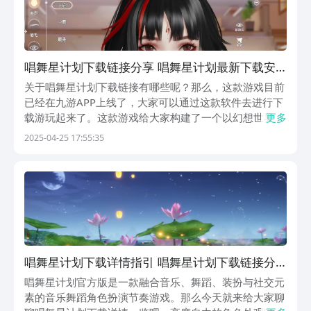
唱舞星计划下载链接分享 唱舞星计划最新下载安
装链接推荐
关于唱舞星计划下载链接有哪些呢？那么，这款游戏目前
已经在九游APP上线了，大家可以通过这款软件去进行下
载游玩起来了。这款游戏给大家构建了一个以幻想世界舞
更多
者生涯为背景的虚拟世界，玩家可以扮演一名去舞者去通
2025-04-25 17:55:35
过一系列的舞蹈考核和任务去逐步的去进行提升。那么接
下来小编就给大家具体的介绍一下这款游戏的一些核心...
唱舞星计划下载详情指引 唱舞星计划下载链接分
享
唱舞星计划官方版是一款融合音乐、舞蹈、装扮与社交元
素的音乐舞蹈角色扮演节奏游戏。那么今天就来给大家聊