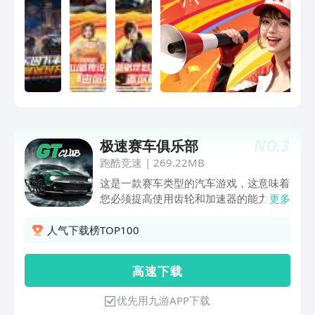
NO.
3
极速赛车俱乐部
跑酷竞速
|
269.22MB
这是一款赛车类型的汽车游戏，这意味着
您必须提高使用齿轮和加速器的能力，并
更多
按时换档。调整和改进汽车也很重要，因
为您将与最好的车手和最好的赛车一起比
人气下载榜TOP100
赛。全新的赛车、经典的手动档位、无极
限的速度 特点包括： ◀ 根据现实模拟驾
高 速 下 载
驶物理和赛车 ◀ 酷炫的物品来个性化和
装饰您的汽车。 ◀ 20 位不同职业车手的
优先用九游APP下载
故事模式和比赛 ◀️70多辆，高端怀旧，