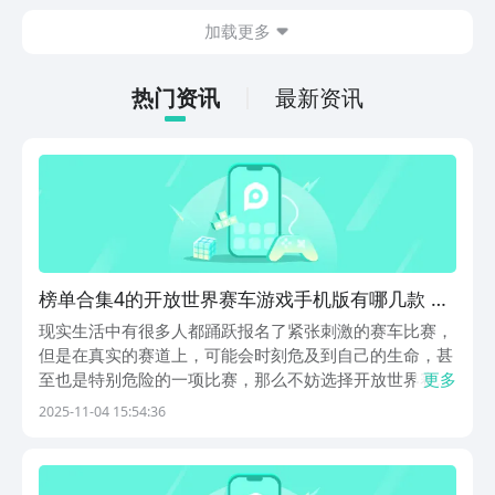
在什么地方呢？玩家只需要通过以下的链
加载更多
接就可以下载。游戏的上手门槛还是比较
低的，一只手就可以操控，很适合用来去
打发无聊的时间，可玩性真的比较高。
热门资讯
最新资讯
榜单合集4的开放世界赛车游戏手机版有哪几款 受
欢迎的赛车手游before_22025
现实生活中有很多人都踊跃报名了紧张刺激的赛车比赛，
但是在真实的赛道上，可能会时刻危及到自己的生命，甚
至也是特别危险的一项比赛，那么不妨选择开放世界赛车
更多
手游。在世界各地著名的赛道上，展现卓越的赛车技术，
2025-11-04 15:54:36
其中涵盖的赛车类型特别丰富，比如有时尚的跑车或者是
舒适的轿车等等，每种车子选择之后，屏幕上都会展现
出...