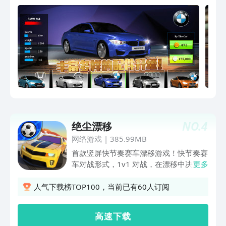
2021年新车多款
NO.
4
绝尘漂移
网络游戏
|
385.99MB
首款竖屏快节奏赛车漂移游戏！快节奏赛
车对战形式，1v1 对战，在漂移中决定胜
更多
负！【轻松上手，指尖漂移】单指操控，
摇杆漂移。半分钟一局，随时随地，想开
人气下载榜TOP100，当前已有60人订阅
就开。【登顶35+联赛，或成为热力明
星】挑战32级以上联赛排名，或在热力
高 速 下 载
排行榜中冲击钻石奖励。你的每一次选