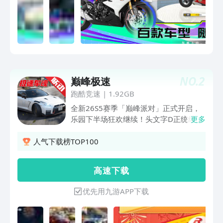
NO.
2
巅峰极速
跑酷竞速
|
1.92GB
全新26S5赛季「巅峰派对」正式开启，
乐园下半场狂欢继续！头文字D正统续作
更多
《极速车魂》国内首次联动正式上线，联
动期间登录送超210抽、2台车，免费得
人气下载榜TOP100
全新联动限定传奇！同期推出主角系列三
大联动限定款赛车「丰田 GT86」、「丰
高 速 下 载
田 GR Supra」、「日产 GT-R R35」；全
新趣味鉴宝玩法「巅峰鉴宝」限时开启，
优先用九游APP下载
一键实现暴富美梦；更有全新巅峰派对主
题时装、全新领航伴侣推出，带你畅玩
「巅峰派对」！