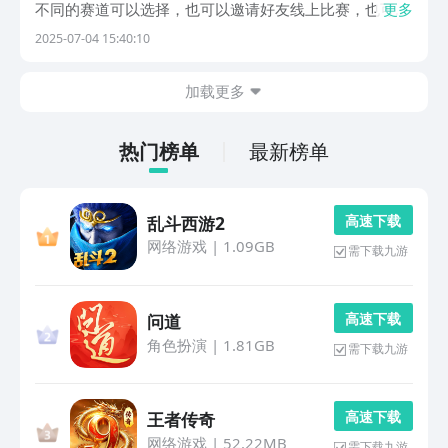
不同的赛道可以选择，也可以邀请好友线上比赛，也可以
更多
切换不同的赛车类型，选择不同的场景，体验不同的比
2025-07-04 15:40:10
赛，接下来就一起查看下文的这些游戏吧。1、《疯狂撞
车王》《疯狂撞车王》游戏内提供了一个卡通的画风，可
加载更多
以...
热门榜单
最新榜单
高 速 下 载
乱斗西游2
网络游戏
|
1.09GB
需下载九游
高 速 下 载
问道
角色扮演
|
1.81GB
需下载九游
高 速 下 载
王者传奇
网络游戏
|
52.22MB
需下载九游