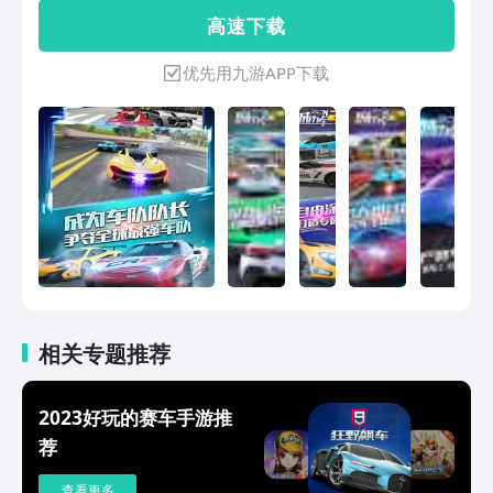
证极速车手成长之路！《城市飞车2》是
高 速 下 载
一款多人匹配赛车竞速免费游戏，只需轻
触屏幕，即可感受极速漂移的乐趣！漂
优先用九游APP下载
移！氮气喷射！夺得冠军！
相关专题推荐
2023好玩的赛车手游推
荐
查看更多