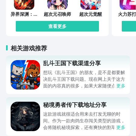
异界深渊：觉
超次元召唤师
超次元觉醒
火力苏打
醒
查看更多
相关游戏推荐
乱斗王国下载渠道分享
想玩《乱斗王国》的朋友，是不是都要解
决乱斗王国下载问题。现在网上关于这方
面的内容真的很多，如果大家随便点击陌
更多
生链接，就很容易遇到安装包信息不完整
的情况。想省去这些麻烦，直接通过九游
秘境勇者传下载地址分享
app进行下载会更加方便，九游是手游福
利最多的游戏平台，在这里不仅能够看到
这款游戏就很适合用来去打发无聊的时
游戏资源，还能及时查看后续的消息、活
间。作为一款肉鸽生存闯关类型的游戏，
动内容等相关信息。
会将随机秘境探索，还有爽快的割草闯关
更多
全部都放在一起。秘境勇者传下载地址是