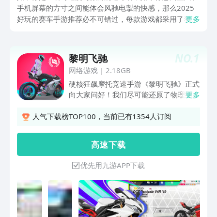
手机屏幕的方寸之间能体会风驰电掣的快感，那么2025
好玩的赛车手游推荐必不可错过，每款游戏都采用了独特
更多
的制作工艺为大家呈现了一场指尖上的速度冒险，并且以
高品质对赛车的引擎轰鸣声效以及车辆的物理反馈进行了
专业性的构建。
NO.
1
黎明飞驰
网络游戏
|
2.18GB
硬核狂飙摩托竞速手游《黎明飞驰》正式
向大家问好！我们尽可能还原了物理细
更多
节，收集百款知名摩托车、重现引擎声浪
和驾驶反馈、参考真实场景做地图，硬核
人气下载榜TOP100，当前已有1354人订阅
的驾驶技巧、激烈的竞速对决、团队的制
胜策略......无论是享受独行还是热衷竞
高 速 下 载
技，骑士们都能在《黎明飞驰》中找到属
于自己的驾驶乐趣。
优先用九游APP下载