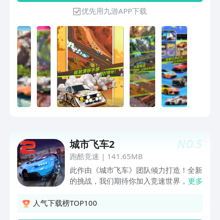
择，都在定义热度的方向——成为真正的
优先用九游APP下载
热力明星！【独特美术场景，定格竞速瞬
间】9张风格各异的赛道地图，70+辆个
性十足的车辆，搭配最佳零件组合！【个
性化展示，定义你的赛车日常】外观自定
义定制，展示你的车辆涂装，你的赛车由
你定义！【多样玩法，轻松开漂】每日之
星、1v1联赛、速度猎人、20人热力赛，
狂飙不停！
NO.
5
城市飞车2
跑酷竞速
|
141.65MB
此作由《城市飞车》团队倾力打造！全新
的挑战，我们期待你加入竞速世界，成为
更多
极速车手，并最终夺得冠军！融合机械的
美感与力量，以狂野的速度，飞驰于地平
人气下载榜TOP100
线上。完全掌控座驾，勇闯极限赛道，见