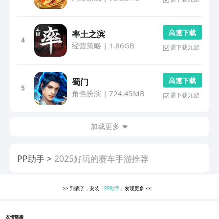
高 速 下 载
率土之滨
4
经营策略
|
1.86GB
需下载九游
高 速 下 载
蜀门
5
角色扮演
|
724.45MB
需下载九游
加载更多
PP助手
2025好玩的赛车手游推荐
>>
到底了，安装
「PP助手」
发现更多
<<
友情链接