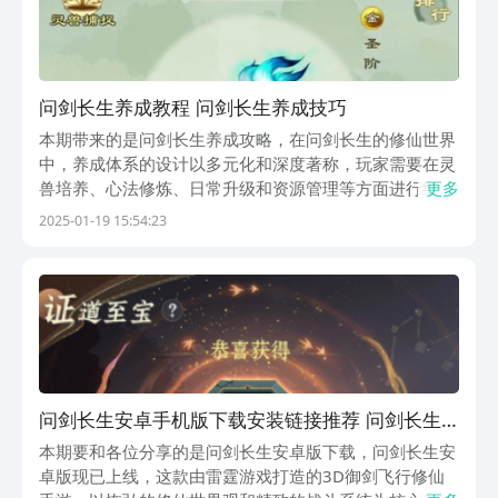
问剑长生养成教程 问剑长生养成技巧
本期带来的是问剑长生养成攻略，在问剑长生的修仙世界
中，养成体系的设计以多元化和深度著称，玩家需要在灵
兽培养、心法修炼、日常升级和资源管理等方面进行细致
更多
规划，才能在漫长的修行路上不断突破瓶颈，迈向长生之
2025-01-19 15:54:23
境。每一个养成环节都与修仙主题紧密相连，灵兽的成长
心法的精进资源的取舍，无一不体现了修仙者步步为营
的...
问剑长生安卓手机版下载安装链接推荐 问剑长生
安卓版下载渠道分享
本期要和各位分享的是问剑长生安卓版下载，问剑长生安
卓版现已上线，这款由雷霆游戏打造的3D御剑飞行修仙