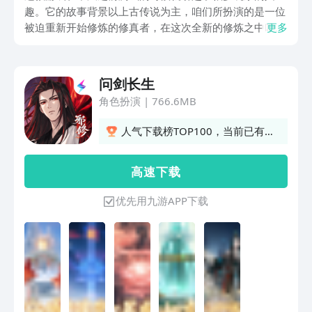
趣。它的故事背景以上古传说为主，咱们所扮演的是一位
被迫重新开始修炼的修真者，在这次全新的修炼之中咱们
更多
或有着更多的福缘。下面带来问剑长生下载渠道介绍。很
多人当下还不知道游戏该去哪里进行下载，所以才会询
问。
问剑长生
角色扮演
|
766.6MB
人气下载榜TOP100，当前已有
797人订阅
高 速 下 载
优先用九游APP下载