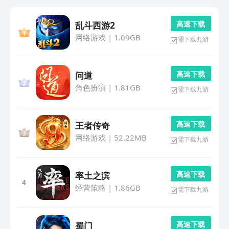
高 速 下 载
乱斗西游2
网络游戏
|
1.09GB
需下载九游
高 速 下 载
问道
角色扮演
|
1.81GB
需下载九游
高 速 下 载
王者传奇
网络游戏
|
52.22MB
需下载九游
高 速 下 载
率土之滨
4
经营策略
|
1.86GB
需下载九游
高 速 下 载
蜀门