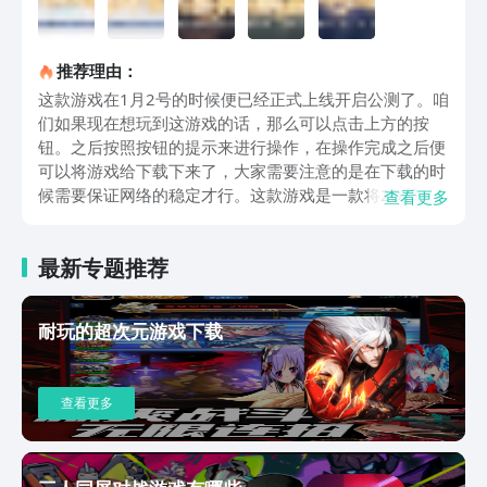
推荐理由：
这款游戏在1月2号的时候便已经正式上线开启公测了。咱
们如果现在想玩到这游戏的话，那么可以点击上方的按
钮。之后按照按钮的提示来进行操作，在操作完成之后便
可以将游戏给下载下来了，大家需要注意的是在下载的时
候需要保证网络的稳定才行。这款游戏是一款将2D和3D
查看更多
结合的御剑飞行类型的游戏。咱们所扮演的是一位志在修
行的证道者，但是在刚开始的时候咱们遇到了偷袭导致修
最新专题推荐
为下降，但是之后咱们又获取到了星官真魂的至宝碎片，
这也重新开启了修仙之路。游戏一开始的引导还是比较久
的，这里也会详细的说明咱们前期的修真之路有遇到哪些
耐玩的超次元游戏下载
情况。前期因为咱们对于玩法并不清楚，所以尽量还是跟
着主线教学来进行游戏是比较正确的。游戏前期咱们的修
炼基本上是比较顺畅的，这个时候咱们所获取到的物资和
查看更多
修炼的材料都可以将其给囤积下来，在咱们中期之后用到
资源的地方还是很多的，这些节约下来的资源对我们来说
都是很重要的。上面这些便是问剑长生下载的详细说明。
这款游戏总体的可玩度还是很高的，其上手难度不算很