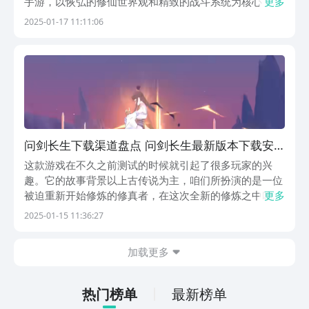
手游，以恢弘的修仙世界观和精致的战斗系统为核心，为
更多
玩家带来沉浸式的修仙体验。在这片充满机遇与挑战的荒
2025-01-17 11:11:06
败世界，你将成为一位踏上证道之路的修行者，凭借机缘
获得寄宿星官真魂的至宝碎片，开启一段御剑寻道、叩
问...
问剑长生下载渠道盘点 问剑长生最新版本下载安
装链接推荐
这款游戏在不久之前测试的时候就引起了很多玩家的兴
趣。它的故事背景以上古传说为主，咱们所扮演的是一位
被迫重新开始修炼的修真者，在这次全新的修炼之中咱们
更多
或有着更多的福缘。下面带来问剑长生下载渠道介绍。很
2025-01-15 11:36:27
多人当下还不知道游戏该去哪里进行下载，所以才会询
问。【问剑长生】最新版下载》》》》》#问剑长生
加载更多
#《《《...
热门榜单
最新榜单