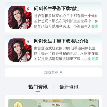
问剑长生手游下载地址
是否有很多玩家的心目中都有着一个修仙
的梦想呢？那么在问剑长生的世界中，你
的梦想就可以顺利实现。小编在今天的文
更多
章中，为大家带来了问剑长生手游下载免
费预约的链接。这款以修仙为主题的游戏
问剑长生手游下载地址介绍
在最近许多玩家都听说过，那么你是否想
知道哪里可以提前预约到呢？今天的这期
由雷霆游戏研发的3d修仙手游问剑长生
内容就能够帮助你解决这个问题噢。
终于揭开了自身神秘的面纱，玩家现在做
的就是要搞清楚该去哪里下载，小编今天
更多
带来的就是问剑长生手游下载地址介绍。
在这款休闲类游戏中，玩家将会体验到真
加载更多
正3d御剑斗法的乐趣修炼方向，还可以
自由进行切换，既自由又有一定的策略
性。
热门资讯
最新资讯