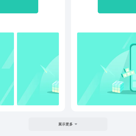
区，而每一步都由骰子的滚
可能发现隐藏的物资仓库，
的陷阱。灵活应对这些挑
备。当你的武装载具准备就
更广阔的世界。被生化人占
的每一次升级与改装，都将
战终究难以对抗无尽的敌
怀绝技的幸存者加入你的小
精准的狙击手，还是精通机
配将极大提升你的生存几
积累，当能量充满时，释放
，给予敌人毁灭性打击。
、策略性的养成、充满惊喜
个生化肆虐却又热血沸腾的
英雄救世之旅。快来加入，
展示更多