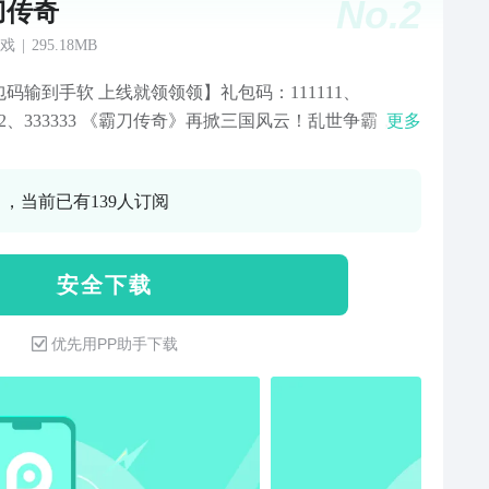
No.
2
刀传奇
戏
|
295.18MB
码输到手软 上线就领领领】礼包码：111111、
222、333333 《霸刀传奇》再掀三国风云！乱世争霸，一
更多
神！经典三职业融合三国热血，刀刀光柱，激情无限！
合击全屏秒杀，神器爆仓自动回收，散人也能爽翻天！
0 ，当前已有139人订阅
火爆开启，完成主线直送真充，兄弟齐心征服乱世，热
爆全场！
安 全 下 载
优先用PP助手下载