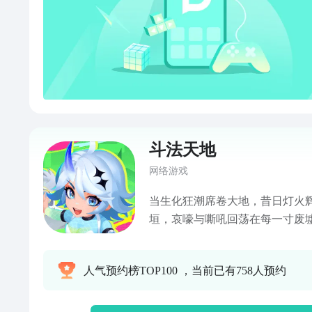
斗法天地
网络游戏
当生化狂潮席卷大地，昔日灯火
垣，哀嚎与嘶吼回荡在每一寸废
苏醒，身旁锈迹斑斑却依然威严
暗的第一缕希望之光——它将成
人气预约榜TOP100 ，当前已有758人预约
望。然而，残酷的大战让铁驭机
驭机甲亟待修复，你必须前往载
激活部件，亲手将它重新组装完