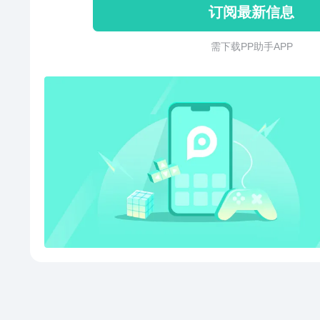
订阅最新信息
界中前进，你需要穿越未知的街
动决定。街区中充满随机事件：
需 下 载 P P 助 手 A P P
也可能遭遇生化人的伏击或致命
战，才能为接下来的征程做好准
绪，便可驾驶它冲出街区，前往
领的城市等待你的解救，而载具
让你在战斗中占据优势。孤军奋
人。在人才中心，你可以招募身
队。无论是擅长近战的格斗家、
械维修的工程师，合理的队伍搭
率。战斗之中，英雄能量会逐渐
强大的英雄技能，瞬间扭转战局
《斗法天地》融合了刺激的战斗
的探索等多元玩法，带你走进一
末日世界，开启一段惊心动魄的
书写属于你的传奇篇章！