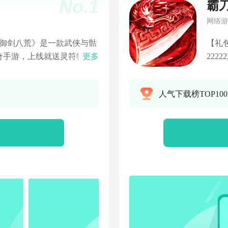
No.
1
霸
网络游
【礼包
奇手游，上线就送灵符特
更多
222
符，无氪也能穿神装! 全
战封
约，解锁不同职业的妖兽，
技能
人气下载榜TOP10
力，助你轻松杀敌破关勇闯
新服
取真实红包噢！兄弟情深，续
血燃
天下，八荒成霸业！