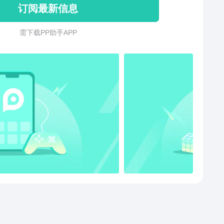
订阅最新信息
需 下 载 P P 助 手 A P P