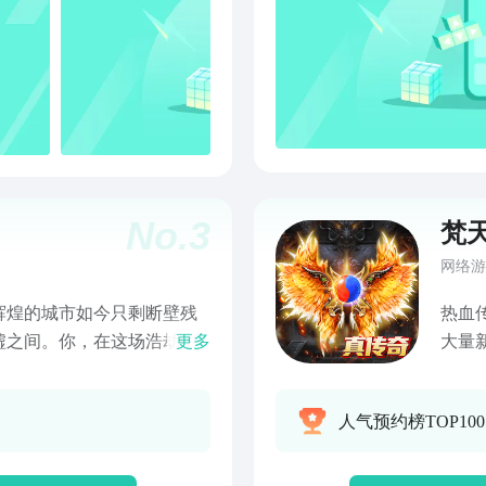
No.
3
梵
网络游
辉煌的城市如今只剩断壁残
热血
墟之间。你，在这场浩劫中
更多
大量
的铁驭机甲，成为了划破黑
送自
为你在这末日中生存的希
真充
人气预约榜TOP10
甲遭受重创，受损严重的铁
色：
具工厂，消耗珍贵的地球币
拾取
整。为了在这危机四伏的世
玩得