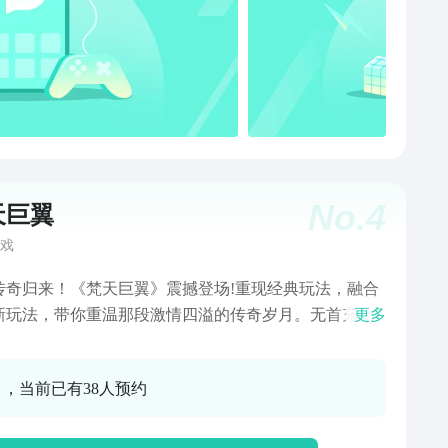
No.
4
天巨翼
戏
传奇归来！《梵天巨翼》震撼登场!重现经典玩法，融合
新玩法，带你重温那段激情四溢的传奇岁月。无首充，
更多
动回收，自动拾取，赞助白送，福利BOSS,全天在线送
卡，让你畅享无忧战斗，轻松成就传奇霸业！ 游戏特
0 ，当前已有38人预约
 【海量福利】无首充送神装，自动回收轻松赚元宝 自动
系统，轻松赚取海量资源，助你一飞冲天！赞助白送，
更爽，人人都是土豪！