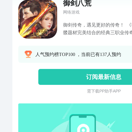
御剑八荒
网络游戏
御剑传奇，遇见更好的传奇！ 《御剑八荒》是一款武侠与骷
髅题材完美结合的经典三职业传
权，首爆领大量元宝，回收装备得灵
新特色玩法锁妖塔，签署灵魂契
人气预约榜TOP100 ，当前已有137人预约
召唤超强骷髅宝宝，全面提升战
江湖！挑战怪物BOSS，还可赢
写传奇，期待与少侠一起御剑行
订阅最新信息
需 下 载 P P 助 手 A P P