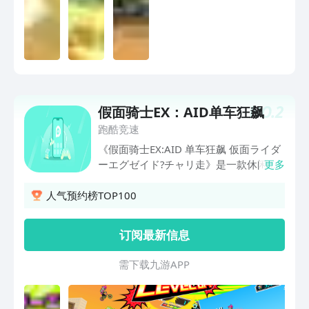
NO.
2
假面骑士EX：AID单车狂飙
跑酷竞速
《假面骑士EX:AID 单车狂飙 仮面ライダ
ーエグゼイド?チャリ走》是一款休闲跑
更多
酷游戏。游戏改编自热门特摄片《假面骑
士》，玩家在游戏中要操控自己的角色在
人气预约榜TOP100
世界中不断的战斗，并收集散落在世界各
地的崩源体卡片。游戏中玩家可以使用武
订阅最新信息
器将敌人统统消灭，也可以利用自行车跳
过关卡中的敌人。玩家可以通过卡片来召
需 下 载 九 游 A P P
唤不同的假面骑士出场，使用他们进行战
斗。