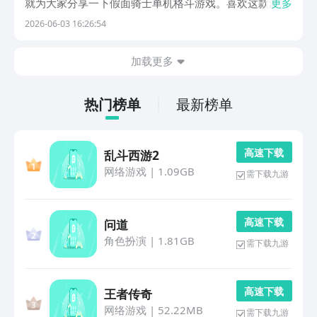
就为大家分享一下假面骑士单机格斗游戏。喜欢这款游
更多
戏，建议大家选择手游福利最齐全的九游平台下载。它隶
2026-06-03 16:26:54
属于阿里巴巴灵犀互娱旗下，只要玩家开通省钱卡，每个
月就可以自动发放60元，全年可以获得720元无门槛代...
加载更多
热门榜单
最新榜单
高 速 下 载
乱斗西游2
网络游戏
|
1.09GB
需下载九游
高 速 下 载
问道
角色扮演
|
1.81GB
需下载九游
高 速 下 载
王者传奇
网络游戏
|
52.22MB
需下载九游