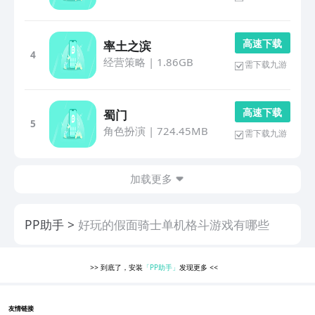
高 速 下 载
率土之滨
4
经营策略
|
1.86GB
需下载九游
高 速 下 载
蜀门
5
角色扮演
|
724.45MB
需下载九游
加载更多
PP助手
好玩的假面骑士单机格斗游戏有哪些
>>
到底了，安装
「PP助手」
发现更多
<<
友情链接