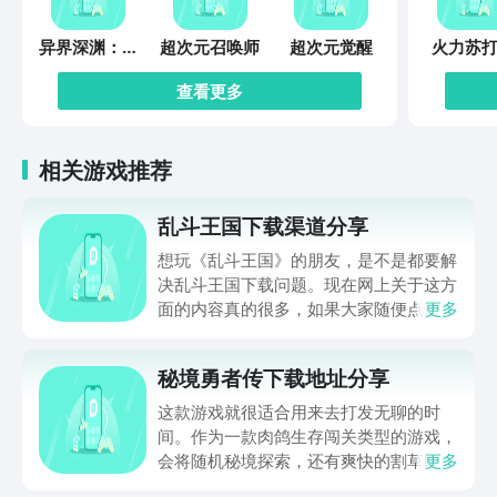
异界深渊：觉
超次元召唤师
超次元觉醒
火力苏打
醒
查看更多
相关游戏推荐
乱斗王国下载渠道分享
想玩《乱斗王国》的朋友，是不是都要解
决乱斗王国下载问题。现在网上关于这方
面的内容真的很多，如果大家随便点击陌
更多
生链接，就很容易遇到安装包信息不完整
的情况。想省去这些麻烦，直接通过九游
秘境勇者传下载地址分享
app进行下载会更加方便，九游是手游福
利最多的游戏平台，在这里不仅能够看到
这款游戏就很适合用来去打发无聊的时
游戏资源，还能及时查看后续的消息、活
间。作为一款肉鸽生存闯关类型的游戏，
动内容等相关信息。
会将随机秘境探索，还有爽快的割草闯关
更多
全部都放在一起。秘境勇者传下载地址是