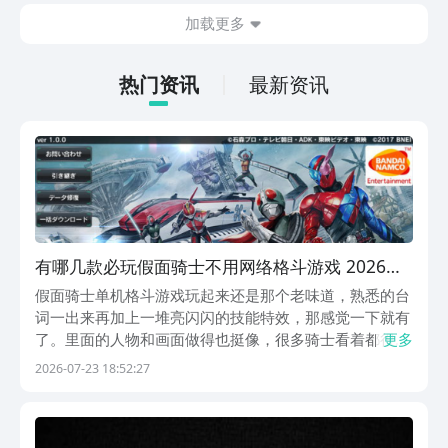
在什么地方呢？玩家只需要通过以下的链
加载更多
接就可以下载。游戏的上手门槛还是比较
低的，一只手就可以操控，很适合用来去
打发无聊的时间，可玩性真的比较高。
热门资讯
最新资讯
有哪几款必玩假面骑士不用网络格斗游戏 2026流
行的假面骑士单机格斗游戏下载
假面骑士单机格斗游戏玩起来还是那个老味道，熟悉的台
词一出来再加上一堆亮闪闪的技能特效，那感觉一下就有
了。里面的人物和画面做得也挺像，很多骑士看着都很熟
更多
悉。操作方面没有弄得特别难，也不用一直研究什么复杂
2026-07-23 18:52:27
连招，选个自己喜欢的骑士上去打就行。变身，放技能还
有各种必杀技都能看到，玩着简单直接。对喜欢假面骑
士...