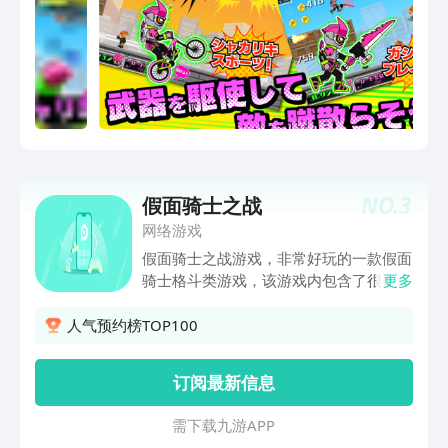
NO.
3
假面骑士之战
网络游戏
假面骑士之战游戏，非常好玩的一款假面
骑士格斗类游戏，该游戏内包含了很多假
更多
面骑士的角色，可以供玩家自由的进行选
择，变身之后加入到战斗中来，趣味性十
人气预约榜TOP100
足，消灭那些嚣张的犯罪分子，所以感兴
趣的朋友们，还不快来一起下载游玩起来
订阅最新信息
吧！
需 下 载 九 游 A P P