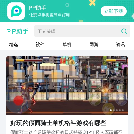
王者荣耀
精选
软件
单机
网游
资讯
好玩的假面骑士单机格斗游戏有哪些
假面骑士这个超级受欢迎的日式特摄剧IP年轻人应该都不