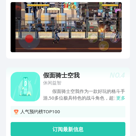
NO.
4
假面骑士空我
休闲益智
假面骑士空我作为一款好玩的格斗手
游,50多位极具特色的战斗角色，超过
更多
200中不同的技能连击,竟然还有养成系
统，赋予角色以实时动态表情，和他们互
人气预约榜TOP100
动! 游戏介绍 假面骑士空我是一款动
作格斗手游，游戏中有很多不一样的骑
订阅最新信息
士，游戏中还有幕后oss让游戏变得更加