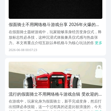
假面骑士不用网络格斗游戏分享 2026年火爆的榜
单3假面骑士单机格斗游戏before_1
在假面骑士题材游戏中，玩家能够亲身经历变身仪式，释
放标志性必杀技，这种沉浸式体验兼具仪式感与热血张
力。本文将重点介绍五款以单机格斗为核心玩法的假面骑
更多
士正版授权或高度还原向作品，兼顾操作性、还原度与策
2026-06-08 00:07:23
略深度，适合不同偏好的玩家群体。1、《假面骑士555
腰带模拟器》本作并非仅限音效播放的简易模拟工具，而
流行的假面骑士不用网络格斗游戏合辑 受欢迎的
单机假面骑士游戏推荐2026
在游戏中，玩家化身为假面骑士，新手完成变身，然后打
出招牌必杀技能，这一个过程真的还是比较浪漫的，今天