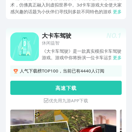
术，仿佛真正融入到虚拟世界中。3d卡车游戏大全使大家
感兴趣的话题为小伙伴们寻找到多款不同特色的游戏，包
更多
含丰富的任务系统及驾车模式，通过完成任务提升个人驾
驶技能及等级经营属于你的运输公司，在这里能够感受驾
驶卡车的独特魅力。
NO.
1
大卡车驾驶
休闲益智
《大卡车驾驶》是一款真实模拟卡车驾驶
游戏。游戏中你将扮演一位卡车运货人，
更多
驾驶来自世界各地不同的卡车，行驶在丘
陵，山区和陡峭的路径上，让你体验到真
人气下载榜TOP100，当前已有4440人订阅
正的驾驶挑战。
高 速 下 载
优先用九游APP下载