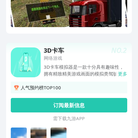
NO.
2
3D卡车
网络游戏
3D卡车模拟器是一款十分具有趣味性，
拥有精致精美游戏画面的模拟类驾驶游
更多
戏，在这里有着许许多多的卡车可以让你
进行驾驶，你可以轻松地运输各种各样的
人气预约榜TOP100
货物，拥有着多视角转换功能，玩家可以
的体验将会是完全不同的，一定不要犹豫
订阅最新信息
了，现在就来下载游戏吧！
需 下 载 九 游 A P P