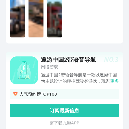
NO.
3
遨游中国2带语音导航
网络游戏
遨游中国2带语音导航是一款以遨游中国
为主题设计的模拟驾驶类游戏，玩家们可
更多
以在游戏中驾驶自己的汽车来游历整个中
国，而且在驾驶汽车的过程中，玩家们还
人气预约榜TOP100
可以开启语音导航功能，从而让玩家们拥
有更加真实的驾驶体验哦！
订阅最新信息
需 下 载 九 游 A P P