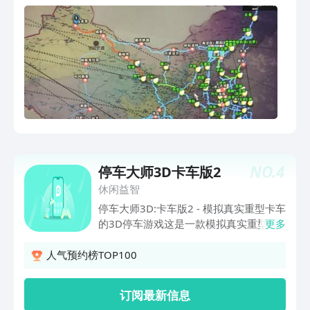
NO.
4
停车大师3D卡车版2
休闲益智
停车大师3D:卡车版2 - 模拟真实重型卡车
的3D停车游戏这是一款模拟真实重型卡
更多
车的3D停车游戏。游戏特点：1、全新的
精美3D场景，以及丰富多样的游戏元
人气预约榜TOP100
素；2、真实的路边车库；3、优秀的物
理效果，行驶、碰撞等等更加趋于真实；
订阅最新信息
4、高度智能化AI汽车，错车、让道等