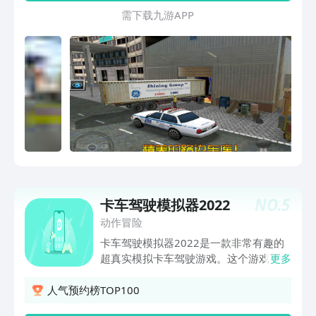
等，让游戏更加贴近实际路况；5、独一
需 下 载 九 游 A P P
无二的全方位视角旋转，根据自己的习惯
调整更加自由、方便。6、真实的交通系
统，路边行人、路口等待红绿灯的车辆。
您还没试过卡车倒车入库吧！它没您想象
的那么简单，转弯、变向、倒车等等，都
将颠覆您的传统认知，给您不一样的驾车
体验！路上的行人，复杂的车流，都将成
为您的障碍！您准备好成为一名卡车司机
了吗？
NO.
5
卡车驾驶模拟器2022
动作冒险
卡车驾驶模拟器2022是一款非常有趣的
超真实模拟卡车驾驶游戏。这个游戏可以
更多
让你在手机上享受真正的卡车驾驶体验，
画面质量非常高，可以体验到非常丰富的
人气预约榜TOP100
模拟卡车商业生涯的乐趣。喜欢的小伙伴