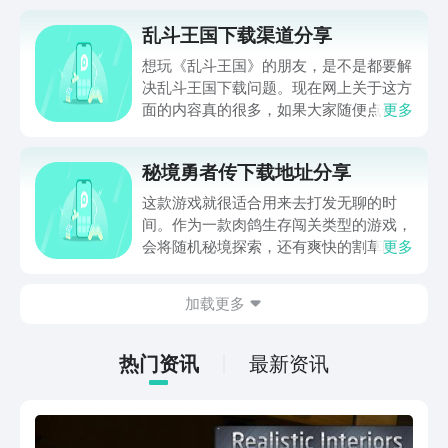
乱斗王国下载渠道分享
想玩《乱斗王国》的朋友，是不是都要解
决乱斗王国下载问题。现在网上关于这方
面的内容真的很多，如果大家随便点击陌
更多
生链接，就很容易遇到安装包信息不完整
的情况。想省去这些麻烦，直接通过九游
秘境勇者传下载地址分享
app进行下载会更加方便，九游是手游福
利最多的游戏平台，在这里不仅能够看到
这款游戏就很适合用来去打发无聊的时
游戏资源，还能及时查看后续的消息、活
间。作为一款肉鸽生存闯关类型的游戏，
动内容等相关信息。
会将随机秘境探索，还有爽快的割草闯关
更多
全部都放在一起。秘境勇者传下载地址是
在什么地方呢？玩家只需要通过以下的链
加载更多
接就可以下载。游戏的上手门槛还是比较
低的，一只手就可以操控，很适合用来去
打发无聊的时间，可玩性真的比较高。
热门资讯
最新资讯