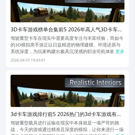
3D卡车游戏榜单合集前5 2026年高人气3D卡车模
拟驾驶游戏分享
驾驶重型卡车在现实中需要高度专注与丰富经验，而如今
的3D模拟类手游正以日益精进的物理建模、环境还原与
系统深度，为玩家构建出极具沉浸感的职业司机体验。本
更多
文精选当前市面上口碑扎实、机制严谨的五款高拟真度卡
2026-04-07 19:43:47
车驾驶手游，涵盖欧洲地理风貌、工地作业场景、北美开
放世界等多元题材，所有作品均支持移动端流畅运行，并
3d卡车游戏排行前5 2026热门的3d卡车游戏有哪
几款
驾驶重型载具进行运输在现实中本身就是一项严苛的挑
战，今天的游戏通过精准且深度的模拟，让你来进行一场