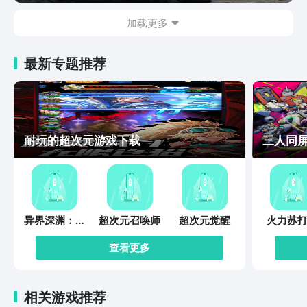
加载更多
最新专题推荐
耐玩的超次元游戏下载
三人同
异界深渊：觉
超次元召唤师
超次元觉醒
火力苏打
醒
查看更多
相关游戏推荐