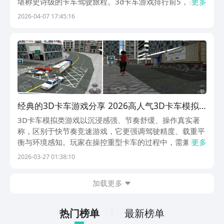
堪称史诗级的卡车驾驶旅程。3d卡车游戏排行前5，甚至
更多
在个别作品中通过设计了一套拟真的经济体系，让我们以
2026-04-07 17:45:16
赚运费的方式去养活自己，如果你还在耗费大量的时间去
筛选对比游戏，推荐你来九游直接进行定位查找，它是
阿...
经典的3D卡车游戏分享 2026高人气3D卡车模拟
游戏榜单
3D卡车模拟类游戏以沉浸感强、节奏舒缓、操作真实著
称，区别于快节奏竞速游戏，它更强调驾驶精度、载重平
衡与环境感知。玩家在操控重型卡车的过程中，需兼顾转
更多
向角度、坡道控制、倒车入库等细节，同时还能欣赏沿途
2026-03-27 01:38:10
多变的地理风貌与城市景观。正因兼具拟真性与解压性，
这类游戏持续吸引大量模拟驾驶爱好者。许多用户选择通
加载更多
热门榜单
最新榜单