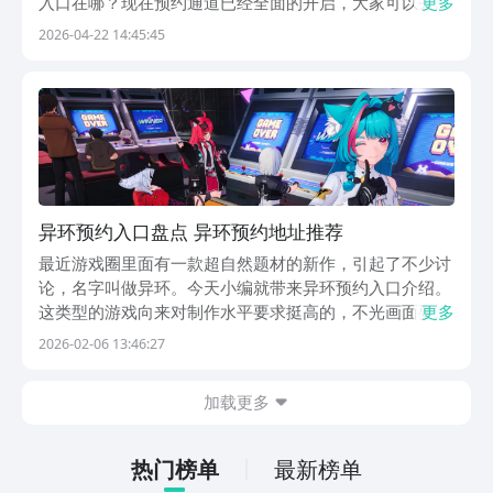
入口在哪？现在预约通道已经全面的开启，大家可以去抢
更多
先锁定资格，在公测的当天就可以直接去体验一下。下面
2026-04-22 14:45:45
就为大家来详细的分析一下，看一下这款游戏到底有哪一
些主要的精彩之处。《异环》最新下载预约地址》...
异环预约入口盘点 异环预约地址推荐
最近游戏圈里面有一款超自然题材的新作，引起了不少讨
论，名字叫做异环。今天小编就带来异环预约入口介绍。
这类型的游戏向来对制作水平要求挺高的，不光画面要做
更多
得精细，剧情方面也得足够吸引人才行。异环从曝光开
2026-02-06 13:46:27
始，就吸引了一大波玩家的目光，很多人现在最关心的就
是在哪里能预约到这款游戏。毕竟测试名额有限，早点预
加载更多
约...
热门榜单
最新榜单