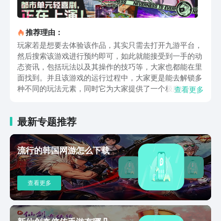
推荐理由：
玩家若是想要去体验该作品，其实只需去打开九游平台，
然后搜索该游戏进行预约即可，如此就能接受到一手的动
态资讯，包括玩法以及其操作的技巧等，大家也都能在里
面找到。并且该游戏的运行过程中，大家更是能去解锁多
种不同的玩法元素，同时它为大家提供了一个极度自由且
查看更多
开放的世界，让玩家能根据喜好来探索，包括快速发现其
中隐藏的任务和宝藏。游戏不仅仅是战斗系统设计上很是
最新专题推荐
新颖，更是带来了多种不同道具以及异象能力，其中的复
杂道具合成系统，也是得到了很多玩家认可，让大家能去
不断收集相关的材料来合成，以此去快速的打败对手。好
流行的韩国网游怎么下载
了，以上便是异环怎么预约的全部说明，各位再看完了上
述的说明后也是清楚了吧，其具体的操作步骤并不是很
难，目前也已经为大家开测，如果朋友们喜欢，想要去了
查看更多
解更多相关的动态资讯，只需去点击文中链接来预约即
可。