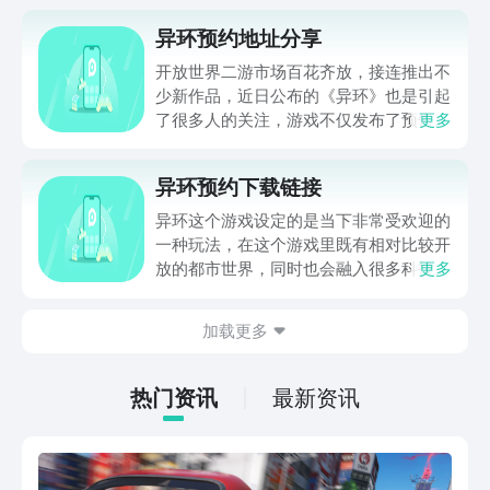
异环预约地址分享
开放世界二游市场百花齐放，接连推出不
少新作品，近日公布的《异环》也是引起
了很多人的关注，游戏不仅发布了预告和
更多
实机演示，也是同步开启了异环预约。那
么这款异环游戏去哪里预约呢？本期这里
异环预约下载链接
就给大家分享最新异环预约地址，并简单
聊一聊这款游戏的玩法亮点。
异环这个游戏设定的是当下非常受欢迎的
一种玩法，在这个游戏里既有相对比较开
放的都市世界，同时也会融入很多科技的
更多
设定，相信有很多玩家对于二次元的设定
都是比较感兴趣的，异环预约下载链接会
加载更多
在下面分享出来，玩家们都可以来感受一
下这个完美世界旗下设定的开放都市二次
元游戏。
热门资讯
最新资讯