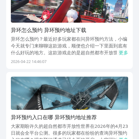
异环怎么预约 异环预约地址下载
异环怎么预约？最近好多玩家都在问异环预约方法，小编
今天就专门来聊聊这款游戏，顺便也介绍一下里面到底有
什么好玩的地方。这款游戏走的是超自然都市开放世界的
更多
路子，把现实城市和奇异的异象世界混在一起，听起来就
2026-04-22 14:46:07
已经很有意思了，感兴趣的玩家，不妨往下看看。《异
环》最新下载预约地址》》》》》#异环#《《《《《游
戏...
异环预约入口在哪 异环预约地址推荐
大家期盼许久的超自然都市开放性世界在2026年的4月23
日就会全平台公测。很多的玩家都在纷纷的查询异环预约