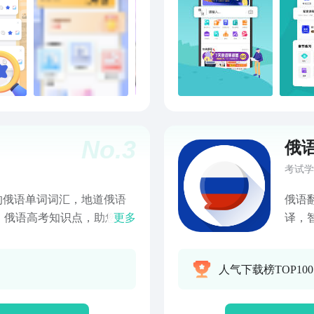
的俄语学习资料，包括基础
对俄
景对话等，帮助您从零开始
际。
清晰直观的界面设计，让您
希望您
语元辅音学习：掌握俄语的
考试
增设了元辅音学习模块，通
我们
题目，帮助您准确掌握俄语
语考
俄语手写体独特而富有魅
行一个
到困惑。为此，我们提供了
了近
No.
3
俄
并学习俄语的书写规范。无
石油
能助您一臂之力。俄语弹舌
变动
考试学
学习者难以攻克的一关。别
解一下
的俄语单词词汇，地道俄语
俄语
舌小技巧，包括发音要领、
考试
，俄语高考知识点，助您轻
更多
译，
仿，您也能轻松掌握这一独
让您
功能，阅读无障碍。随时随
手！
地道自然。——【不止于
了当！
语学习之旅！无论您是留学
准确
提供专业翻译服务，覆盖俄
同时
人气下载榜TOP10
罗斯文化的热爱，开口鹰俄
人声
种，助力精准表达，沟通无
考点
俄语学习伙伴。【开口鹰俄
地道
俄语作为主要交流语言的国
简单明
真人发音视频，每个字母发
试！
克斯坦、吉尔吉斯斯坦及塔
能够