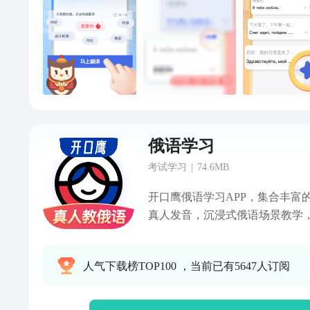
习俄语的得力助手。内置了丰富
词汇、常用短语、语法讲解、情
逐步掌握俄语。界面简洁友好：
轻松上手，享受翻译的乐趣。俄
基础，从元辅音开始。我们特别
过生动的图示、发音示范和练习
的发音基础。俄语手写体查询：
力，但对于初学者来说可能会感
俄语学习
手写体查询功能，让您轻松识别
论是练习书写还是阅读文献，都
考试学习
|
74.6MB
小技巧：俄语中的弹舌音是许多
开口鹰俄语学习APP，集合丰富
担心，我们为您准备了详细的弹
真人发音，沉浸式俄语场景教学
练习方法等。通过反复练习和模
松学俄语。同时，内置强大翻译
特的发音技巧，让俄语发音更加
地，提升语言能力，开启您的俄
学，更精于译】——开口鹰同步
人气下载榜TOP100 ，当前已有5647人订阅
准备、工作需求，还是出于对俄
语、泰语、日语、韩语等热门语
语学习APP都将是您不可或缺的
界。——【俄语使用地区】——
语-真人发音教学】应用内置高清
家包括俄罗斯、白俄罗斯、哈萨