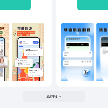
教师录制。通过开口鹰独特
要打开俄语翻译助手，就能
以着
精准掌握俄语发音细节，快
对话。
单词进
口鹰俄语-场景化教学】首
设置
日常生活到金融法律，从旅
反馈
开口鹰教研团队]精心设计，
们将
体验真实的俄语环境。这
言学习生动有趣。【开口鹰
译引擎，支持单词速查与整
还是与俄罗斯友人畅聊，开
破语言壁垒，享受跨文化沟
频课程】专为初学者设计的
流利对话循序渐进。每一步
学习”视频课程，让您在欣赏
用俄语。趣味性与实用性并
趣与动力！【开口鹰多语种
展示更多
生态构建者，开口鹰汇聚日
语等主流语种，更深度开发