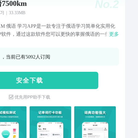
No.
2
7500km
习
|
33.33MB
0KM 俄语 学习APP 是一款专注于俄语学习简单化实用化
PP软件， 通过这款软件您可以更快的掌握俄语的一些基
更多
， 在页面的设计上遵循简单唯美的风格。 7500KM 俄
学习 单词记忆 单词记忆是俄语学习的一个基础，我们通过
0 ，当前已有5092人订阅
技术手段将俄语学习中的单词记忆有效的优化，使您能
随地、简单明了的将单词引入脑海。 目前采用了常用的
0高频词，每50个单词为一关。 7500KM 俄语 学习 单词查
安 全 下 载
常用单词查询，是俄语学习中的必备工具，目前可以时间
俄语的同框查询。单词覆盖面较广，使用便捷，查询结
优先用PP助手下载
迅速！ 7500KM 俄语 学习 汉语拼音-俄语转换 此工具是
0KM 俄语学习 开发的一款小工具，此款工具常见与对于
名字的俄文对译。俄罗斯是对中文人名和中国地名不进
音转化的国家。所以在有些时候人名和地名翻译的准确
得尤为重要。 7500KM 俄语 学习 专题精选 专题精选是