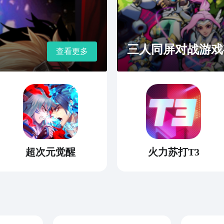
三人同屏对战游戏
查看更多
超次元觉醒
火力苏打T3