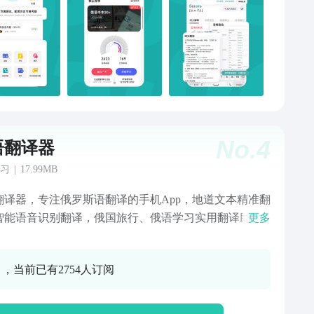
语学习的学习心得和经验的一些总结，文章更贴近实
 其中还包括一些俄罗斯的风土人情和自然风貌的介绍，
能喜欢！ 7500KM 俄语 学习 俄语考试 俄语学习过程中
是必然要尽力的一个过程，是对学习只是的一个总结，
的APP 提供了各种级别考试的真题和模拟训练，通过俄
试您可以真实的感受考试的环境，对自己的学习成果进
检查。 7500KM 俄语 学习 汇率图表 在汇率图表中展示
5天的美元对人民币和美元对卢布的汇率情况，由于近期
No.
4
语翻译器
价格的变动导致俄罗斯货币卢布的汇率也产生了巨大的
，如果您身处俄罗斯或独联体国家，那么汇率还是要了
习
|
17.99MB
的。 汇率为零-是为无交易可能 7500KM 俄语 学习 俄语
翻译器，专注俄罗斯语翻译的手机App，地道文本精准翻
 俄语考试 结果立刻显现，同时答案解析也同步展示出，
智能语音识别翻译，俄国旅行、俄语学习实用翻译助
更多
第一时间了解该考试题的考点和重点。简单明了，直截
【核心功能】1、文本翻译：接入俄国本土字词库，快速
 7500KM 俄语 学习 俄语考试 俄语考试 结果立刻显现，
地道的中俄互译！2、语音翻译：接入AI技术，高分辨率
答案解析也同步展示出，让您第一时间了解该考试题的
0 ，当前已有2754人订阅
识别转为文字翻译，助力与外国友人无障碍沟通交流。
和重点。如果您选择错了，那么正确答案也提示出来。
俄语翻译、智能语音翻译，俄汉双语权威翻译等你来
了，直截了当！ 7500KM 俄语 学习 生词本 生词本功能
有效的将您平时记忆不准确的单词进行存储，平时您可