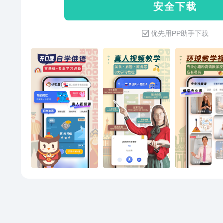
安 全 下 载
音、每句日常对话均由专业俄语
吉克斯坦。无论您身处何地，只
的发音训练体系，您能在模仿中
轻松跨越语言界限，与世界自由
优先用PP助手下载
速练就地道自信的口语能力。【开
创八大主题场景覆盖全领域：从
游购物到职场社交。每个场景由[
配合标准真人发音，带您沉浸式
种"学以致用"的教学模式，让语
俄语-全能翻译系统】搭载智能翻
句互译。无论是研读俄文文献，
口鹰的实时翻译功能都能助您打
通的乐趣。【开口鹰俄语-高清视
进阶式教学体系，从字母认知到
都清晰明了。更有创新的“旅游+
俄罗斯美景的同时，轻松学习实
重，让您的俄语学习之旅充满乐
学习平台】作为语言学习领域的
语、韩语、德语、法语、西班牙