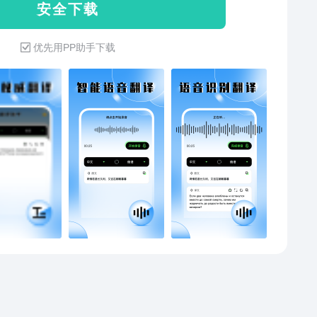
安 全 下 载
重的记忆这些单词，能够有效的对于难点和易于混淆的
行记忆。同时向左可以删除单词。 7500KM 俄语 学习
优先用PP助手下载
 在设置里面您可以对与我们软件的一些建议和意见进行
，同时分享给您的朋友。同时在这里可以检查更新，我
提供持续不断的完善更新。