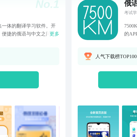
No.
1
俄语
考试学
集一体的翻译学习软件。开
750
、便捷的俄语与中文之间的
更多
的A
障碍。无论您是学习俄语的
本知识
人士，还是热爱环球之旅的
语 
人气下载榜TOP10
您不可或缺的翻译利器。
一些
】——高质量翻译：支持语
随时
刻获得翻译结果，让沟通流
500
传译功能，即时获取翻译内
询 
记录：自动保存您的翻译历
汉语
习的好帮手。词汇收藏：遇
果返回
地巩固记忆，提升语言能
750
和中文发音，帮助您纠正发
汉语
习资源，全面助力】——丰
行拼
是一款翻译工具，更是您学
性就显