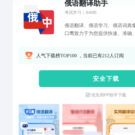
俄语翻译助手
考试学习
|
84MB
俄语翻译、俄语学习、俄语词典
口鹰致力于为您提供快速、准确
互译服务，让语言不再是沟通的
学生、需要使用俄语交流的商务
人气下载榜TOP100 ，当前已有212人订阅
旅行爱好者，俄语翻译助手都是
——【核心翻译模块，精准高效
音输入和文本输入两种方式，即
安 全 下 载
畅无阻。实时翻译：独特的同声
容，不错过任何重要信息。历史
优先用PP助手下载
史，方便随时回顾和复习，是学
到生词难句？一键收藏，随时随
力。发音功能：提供准确的俄语
音，自信开口说。——【俄语学
富学习资源：俄语翻译助手不仅