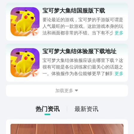
宝可梦大集结国服版下载
要论最近的游戏，宝可梦的手游版可谓是
人气最旺的一款游戏。这款游戏本身的玩
法和画面都非常的不错。当下有不少人在
更多
询问，宝可梦大集结国服版下载地址。毕
竟很多玩家光闻其名，未见其形。所以才
宝可梦大集结体验服下载地址
在网上到处询问这款游戏的下载地址，好
让自己能够早点体验到这款游戏的乐趣所
宝可梦大集结体验服应该去哪里下载？这
在。
很有可能是各位训练家们最关心的话题之
一。体验服作为各位能够更早了解到游戏
更多
玩法和内容的先行渠道，自然也是不少玩
家格外关注的。那么本期就来分享宝可梦
加载更多
大集结体验服下载地址，希望能够对各位
宝可梦训练家有所帮助。
热门资讯
最新资讯