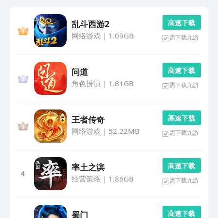
高 速 下 载
乱斗西游2
网络游戏
|
1.09GB
需下载九游
高 速 下 载
问道
角色扮演
|
1.81GB
需下载九游
高 速 下 载
王者传奇
网络游戏
|
52.22MB
需下载九游
高 速 下 载
率土之滨
4
经营策略
|
1.86GB
需下载九游
高 速 下 载
蜀门