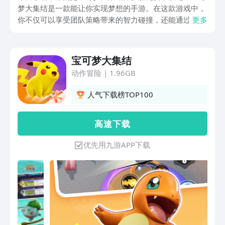
梦大集结是一款能让你实现梦想的手游。在这款游戏中，
你不仅可以享受团队策略带来的智力碰撞，还能通过各种
更多
独特玩法，与全世界的训练家们展开激烈对决。这对于老
练的宝可梦迷来说，可谓是一件非常快乐的事，一起来看
看具体的玩法吧。
宝可梦大集结
动作冒险
|
1.96GB
人气下载榜TOP100
高 速 下 载
优先用九游APP下载