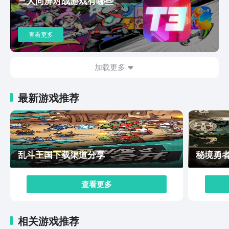
三人同屏对战游戏有哪些
行榜上展现自己的实力。随着等级的提升，玩家将获得更
多参与高端比赛的机会，体验更具挑战性的竞技场对战。
同时，建立战队与好友一同奋战，不仅提升了游戏的整体
查看更多
互动性，更让获胜后的喜悦加倍翻倍。想要休闲放松还是
追求极限对抗，宝可梦大集结都能满足你的需求。以上就
是宝可梦大集结体验服免费下载链接的内容了。宝可梦大
加载更多
集结是一款成功融合了经典元素与创新玩法的手游，它既
给粉丝带来了无尽的怀旧感动，也为新入坑的玩家创造了
最新游戏推荐
一个易于上手但又充满策略深度的世界。不妨邀上三五好
友，一起踏上亿奥斯岛，探索这个充满惊喜的宝可梦世
界，感受与宝可梦并肩作战的无穷魅力！
乱斗王国下载渠道分享
秘境勇
查看更多
相关游戏推荐