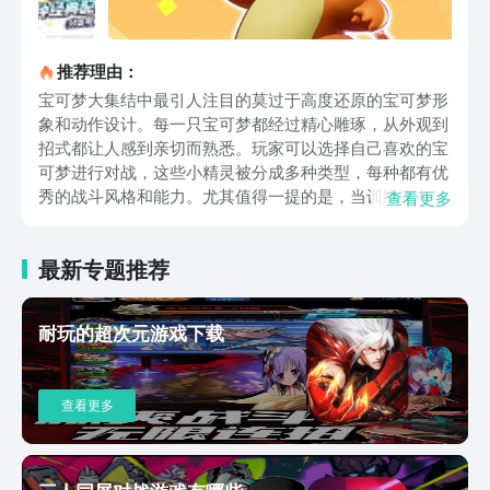
推荐理由：
宝可梦大集结中最引人注目的莫过于高度还原的宝可梦形
象和动作设计。每一只宝可梦都经过精心雕琢，从外观到
招式都让人感到亲切而熟悉。玩家可以选择自己喜欢的宝
可梦进行对战，这些小精灵被分成多种类型，每种都有优
秀的战斗风格和能力。尤其值得一提的是，当训练家与宝
查看更多
可梦之间的羁绊达到一定水平后，还可以解锁专属招式和
强化效果，使得这段合作关系更加丰富有趣。这种设计不
最新专题推荐
仅增加了游戏的深度，也增强了玩家与宝可梦之间的情感
连接。除了传统的5v5对战模式，宝可梦大集结还提供了
一系列奇妙的主题玩法，为玩家带来更多样化的游戏体
耐玩的超次元游戏下载
验。比如，在“顽皮雷弹排球”中，卡比兽可以利用其强大
的防御能力为队友争取时间。而在“充电吧虫电宝”中，快
速反应和策略规划同样重要。每种玩法都需要玩家根据不
查看更多
同的地图和规则调整策略，从而在变化莫测的对局中占据
优势。这些创新的游戏模式不仅增加了乐趣，也考验了玩
家的智慧和团队协作能力。对于那些热衷于挑战自我的玩
家来说，游戏还设有大师段位系统，让训练家们能够在排