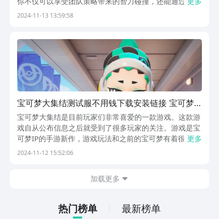
你不仅可以享受团队策略带来的智力碰撞，还能通过各种
更多
独特玩法，与全世界的训练家们展开激烈对决。这对于老
2024-11-13 13:59:58
练的宝可梦迷来说，可谓是一件非常快乐的事，一起来看
看具体的玩法吧。《宝可梦大集结》最新下载预约地
址》...
宝可梦大集结测试服不用钱下载安装链接 宝可梦
大集结体验服下载推荐
宝可梦大集结是目前玩家们非常喜爱的一款游戏。这款游
戏自从公布信息之后就受到了很多玩家的关注。游戏是宝
可梦IP的手游新作，游戏玩法和之前的宝可梦有着很大的
更多
差别。下面带来宝可梦大集结体验服免费下载说明。不少
2024-11-12 15:52:06
玩家不知道体验服在哪下载，所以才会在网上进行询问。
【宝可梦大集结】最新版预约/下载》》》》》#宝可...
加载更多
热门榜单
最新榜单