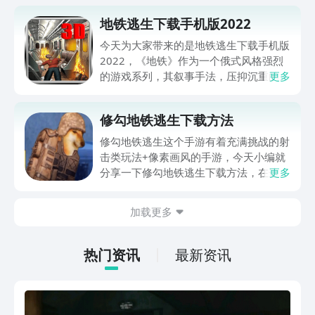
地铁逃生下载手机版2022
今天为大家带来的是地铁逃生下载手机版
2022，《地铁》作为一个俄式风格强烈
的游戏系列，其叙事手法，压抑沉重的空
更多
间氛围充分渲染出了末日压抑的氛围。作
为该系列的最新作，深受广大喜欢末日题
修勾地铁逃生下载方法
材的玩家的喜爱。
修勾地铁逃生这个手游有着充满挑战的射
击类玩法+像素画风的手游，今天小编就
分享一下修勾地铁逃生下载方法，在这个
更多
游戏中，玩家将扮演一名勇敢的战士，在
充满危险的地铁环境中生存下来。游戏的
加载更多
操作简单直观，但要想成为高手，需要掌
握一些小技巧，下面我们就来看看这个游
戏的具体玩法吧！
热门资讯
最新资讯