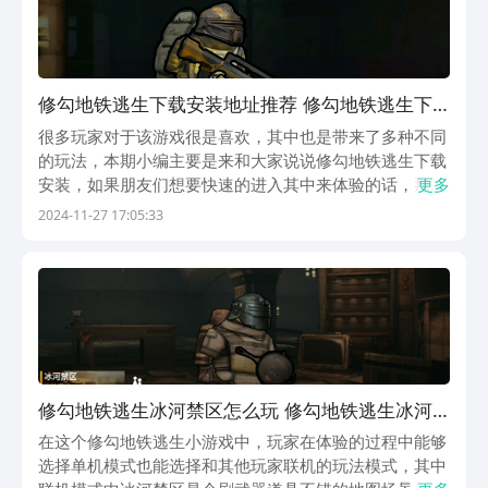
修勾地铁逃生下载安装地址推荐 修勾地铁逃生下
载链接分享
很多玩家对于该游戏很是喜欢，其中也是带来了多种不同
的玩法，本期小编主要是来和大家说说修勾地铁逃生下载
安装，如果朋友们想要快速的进入其中来体验的话，那么
更多
选用九游app来预约还是能带来帮助的，让各位去提前了
2024-11-27 17:05:33
解该作品的各个玩法以及最新的动态消息，如此在公测
时，也能第一时间来进入其中哦。【修勾地铁逃生】最
新...
修勾地铁逃生冰河禁区怎么玩 修勾地铁逃生冰河
禁区玩法推荐
在这个修勾地铁逃生小游戏中，玩家在体验的过程中能够
选择单机模式也能选择和其他玩家联机的玩法模式，其中