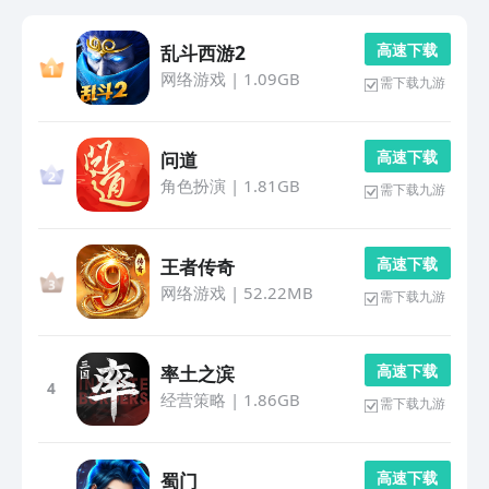
高 速 下 载
乱斗西游2
网络游戏
|
1.09GB
需下载九游
高 速 下 载
问道
角色扮演
|
1.81GB
需下载九游
高 速 下 载
王者传奇
网络游戏
|
52.22MB
需下载九游
高 速 下 载
率土之滨
4
经营策略
|
1.86GB
需下载九游
高 速 下 载
蜀门