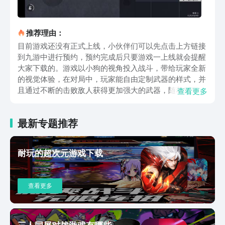
推荐理由：
目前游戏还没有正式上线，小伙伴们可以先点击上方链接
到九游中进行预约，预约完成后只要游戏一上线就会提醒
大家下载的。游戏以小狗的视角投入战斗，带给玩家全新
的视觉体验，在对局中，玩家能自由定制武器的样式，并
且通过不断的击败敌人获得更加强大的武器，随着对局时
查看更多
间的继续有毒气体还会不断缩小，压缩栖息地，玩家只要
在有限的时间内强大自身逃离有毒圆圈进入安全区，击败
最新专题推荐
全部敌人，才能获得最终的胜利。游戏拥有丰富的地图资
源，枪械装备等应有尽有，玩家可以在其中可以自由探索
并收集足够的武器，在对局中还可以运用各种战术和武
耐玩的超次元游戏下载
器，如偷袭、远程射击等，击败敌人，展现自己的战术智
慧。游戏还拥有多样化的战斗模式，不管是在单人作战中
挑战关卡，自由探索找寻最佳的逃生路线和战斗策略，还
查看更多
是多人比拼，和其他玩家斗智斗勇，每一种都非常刺激，
能完美发挥枪战技巧。以上就是修勾地铁逃生下载地址的
分享，这款游戏将无尽的冒险和刺激的射击战斗融为一
体，同时还有丰富的地图为大家带来更多的挑战，喜欢的
三人同屏对战游戏有哪些