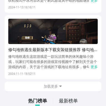
联机模式中冰河禁区是个刷武器道具不错的地图场景。修
更多
勾地铁逃生冰河禁区怎么玩，想要在这个模式下玩家尽可
2024-11-13 16:16:11
能多的获得武器道具，那就不可错过接下来的分享。在进
入冰河禁区这个地图模式时，玩家能选择普通版本和困
难...
修勾地铁逃生最新版本下载安装链接推荐 修勾地
铁逃生最新版下载链接分享
修勾地铁逃生这款游戏是一款玩法简单的休闲趣味小游
戏，玩家们可能在很多的游戏宣传视频中了解到关于这个
游戏的内容，关于这个游戏的下载地址有很多，修勾地铁
更多
逃生最新版下载地址分享让玩家们能用一个较为简单的方
2024-11-11 18:52:11
式来进行这个游戏的下载。不想错过游戏便捷下载方式的
话就来看下这个游戏具体的下载地址。【修勾地铁逃生】
加载更多
最...
热门榜单
最新榜单