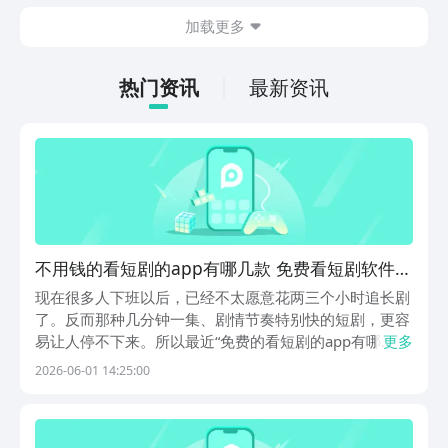
也想要了解最封神下载地址在哪。毕竟玩
加载更多
家在体验游戏的时候，如果能够成功的下
载游戏，那么在体验时会更加的方便。下
面就针对下载地址做相关内容的介绍。
热门资讯
最新资讯
不用钱的看短剧的app有哪几款 免费看短剧软件推
荐
现在很多人下班以后，已经不太愿意花两三个小时追长剧
了。反而那种几分钟一集、剧情节奏特别快的短剧，更容
易让人停不下来。所以最近“免费的看短剧的app有哪
更多
些”这个问题，讨论度还挺高。毕竟大家都想找点更新
2026-06-01 14:25:00
快、资源多、还能免费看的软件。很多短剧app其实在豌
豆荚都能直接下载。豌豆荚是应用软件最多最全的应用
商...