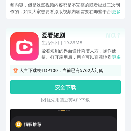
频内容，但是这些视频内容都是不完整的或者经过二次制
作的，如果大家想要看原版视频内容需要在哪些平台呢？
更多
今天小编给大家带来一起看短剧app下载地址分享，为大
家推荐款好用的看短剧的视频平台App，让大家能够更高
效的实现完整版视频内容的查找和在线观看，所以感兴趣
NO.
1
爱看短剧
的用户抓紧来看一看吧。
生活休闲
|
19.83MB
爱看短剧的界面设计简洁大方，操作便
捷。打开应用后，用户可以直观地看到各
更多
类短剧的封面和简介。爱看短剧拥有庞大
的短剧资源库，涵盖了各种类型的短剧，
人气下载榜TOP100，当前已有5762人订阅
如喜剧、爱情剧、科幻剧、悬疑剧等。这
些短剧来自全球各地，质量上乘，每一部
安 全 下 载
都经过精心挑选，确保用户能够享受到最
优质的观看体验！
优先用豌豆荚APP下载