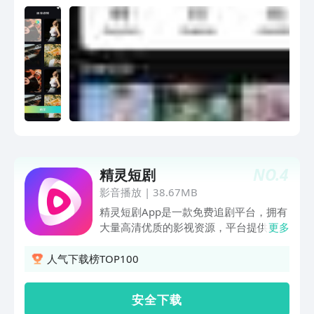
NO.
4
精灵短剧
影音播放
|
38.67MB
精灵短剧App是一款免费追剧平台，拥有
大量高清优质的影视资源，平台提供多种
更多
类型题材的短剧，用户可以通过推荐快速
找到自己喜欢的内容，观看体验更佳
人气下载榜TOP100
安 全 下 载