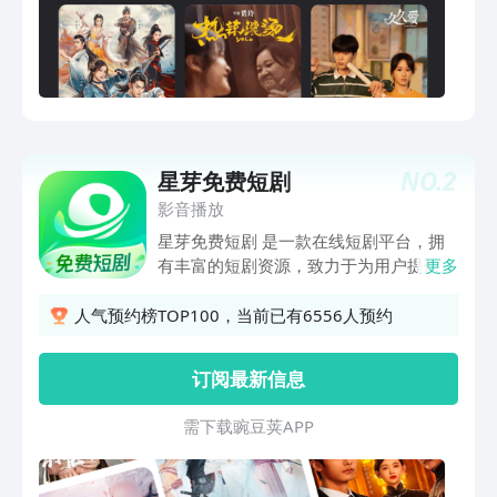
NO.
2
星芽免费短剧
影音播放
星芽免费短剧 是一款在线短剧平台，拥
有丰富的短剧资源，致力于为用户提供高
更多
质量短剧内容 轻松发现各种有趣视频～
【免费短剧】全场热门短剧免费观看，都
人气预约榜TOP100，当前已有6556人预约
市热血、甜宠言情、赘婿逆袭等等，古装
重生 虐恋等应有尽有~【金币福利】签
订阅最新信息
到、观看、收藏都赚金币，提现秒到账，
看得越多赚得越多~·【简洁流畅】操作简
需 下 载 豌 豆 荚 A P P
单，竖屏体验，支持滑动切换、自动选集
播放等，给您带来流畅体验~【丰富榜
单】分类清晰明了快速帮你找到精彩热门