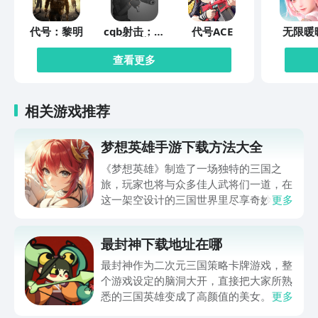
代号：黎明
cqb射击：代
代号ACE
无限暖
号腐烂
查看更多
相关游戏推荐
梦想英雄手游下载方法大全
《梦想英雄》制造了一场独特的三国之
旅，玩家也将与众多佳人武将们一道，在
这一架空设计的三国世界里尽享奇妙冒
更多
险，并在刺激的战斗中体验与敌人厮杀的
激情。梦想英雄手游下载方法大全马上就
最封神下载地址在哪
为玩家们带来，通过它就可以体验到超级
畅快的三国冒险，想入坑这一作品的玩家
最封神作为二次元三国策略卡牌游戏，整
还请不要错过。
个游戏设定的脑洞大开，直接把大家所熟
悉的三国英雄变成了高颜值的美女。整体
更多
的新鲜感比较足，所以玩家在体验的时候