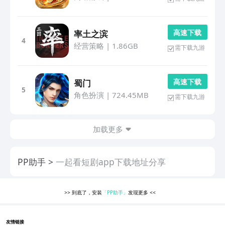
高 速 下 载
率土之滨
4
经营策略
|
1.86GB
需下载九游
高 速 下 载
蜀门
5
角色扮演
|
724.45MB
需下载九游
加载更多
PP助手
一起看短剧app下载地址分享
>>
到底了，安装
「PP助手」
发现更多
<<
友情链接