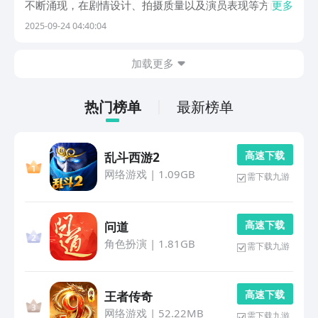
不断涌现，在剧情设计、拍摄质量以及演员表现等方面都
更多
达到了较高水准。今天就为大家盘点几款可以免费观看全
2025-09-24 04:40:04
量短剧的应用平台。对于许多年轻人来说，看短剧已成为
日常娱乐的重要方式，相比传统电视剧，短剧节奏更快、
加载更多
热门榜单
最新榜单
高 速 下 载
乱斗西游2
网络游戏
|
1.09GB
需下载九游
高 速 下 载
问道
角色扮演
|
1.81GB
需下载九游
高 速 下 载
王者传奇
网络游戏
|
52.22MB
需下载九游