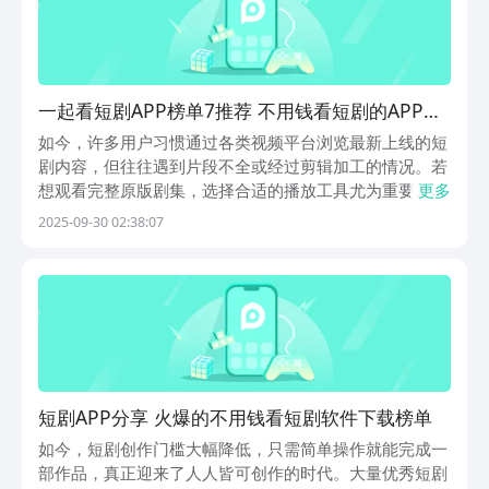
一起看短剧APP榜单7推荐 不用钱看短剧的APP分
享与资源before_1
如今，许多用户习惯通过各类视频平台浏览最新上线的短
剧内容，但往往遇到片段不全或经过剪辑加工的情况。若
想观看完整原版剧集，选择合适的播放工具尤为重要。本
更多
文将为大家整理几款实用的短剧观看App推荐，帮助大家
2025-09-30 02:38:07
快速找到心仪的内容，享受高清流畅的追剧体验。如果你
正在寻找稳定、资源丰富的短剧平台，不妨继续往下了
短剧APP分享 火爆的不用钱看短剧软件下载榜单
如今，短剧创作门槛大幅降低，只需简单操作就能完成一
部作品，真正迎来了人人皆可创作的时代。大量优秀短剧