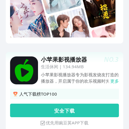
短剧~
NO.
3
小苹果影视播放器
生活休闲
|
134.94MB
小苹果影视播放器专为影视发烧友打造的
播放器，开启属于你的欢乐视频时光！功
更多
能特点：——视频播放操作简单便捷，一
键导入，随时播放。支持本地播放、链接
人气下载榜TOP100
播放！——视频裁剪多种视频编辑剪辑工
具，让你的视频焕发生机!——影视推荐
安 全 下 载
提供精彩影视剧推荐解读，带你发现精彩
的好剧。让你更深层次的了解电影，来这
优先用豌豆荚APP下载
里发现更多好片!