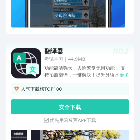
PPT、Word、JPG等多种格式文档输出，
一分钟可翻译10万字，极速翻译，无需
等待！【多种语言】支持多种世界主流语
言，包括英语、日语、韩语、法语、意大
利语、德语、俄语、西班牙语、泰语、阿
拉伯语、印地语、印尼语、葡萄牙语、菲
律宾语、土耳其语、越南语、瑞典语、荷
NO.
2
翻译器
兰语、捷克语、波兰语、马来语、斯瓦希
里语等多种语言。
考试学习
|
44.9MB
功能简洁强大，去除繁复无用功能！ 支
持拍照翻译，一键解决！提升外语水平的
更多
不二之选！一键拍照翻译word文档翻
译，外语变得轻松有趣！当您在旅行中预
人气下载榜TOP100
订酒店/餐厅、购物或点餐等需要语言帮
助时……当您在工作中需要精准的商务信
安 全 下 载
函或会议资料的翻译时……无论您需要哪
种翻译，我们都能随时轻松解决！
优先用豌豆荚APP下载