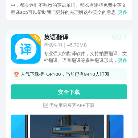
中，都会遇到不熟悉的英语单词。那么有哪些免费中英文
翻译app可以帮助我们更好的去理解这些英文的意思，有
更多
了这些软件，我们就可以轻松的去应对并且可以满足学习
和出国旅游等多种翻译的需求。我接下来就跟随着小编的
脚步一起来了解一下这些软件吧，大家也可以根据自己的
NO.
1
英语翻译
喜好去点击下方的链接去进行下载。
考试学习
|
45.72MB
专业强大的翻译软件，支持拍照翻译、文
档翻译、语音翻译等多种翻译形式，帮助
更多
您轻松突破语言屏障。出国语音翻译官与
谷歌翻译、网易有道翻译等巨头合作，采
人气下载榜TOP100，当前已有8410人订阅
用业界最先进的神经网络翻译引擎技术
YNMT，翻译更加准确，更加人性化，打
安 全 下 载
造极致翻译体验！【拍照翻译】随时随
地，想拍就拍，一键拍照翻译简单方便！
优先用豌豆荚APP下载
依托强大图像识别AI算法，可以帮您快速
识别文字，极速翻译出任何您想要的语
言！，满足您出国翻译、旅行翻译、旅游
购物翻译、英语学习翻译等需求。【文档
翻译】翻译文档一键上传，支持PDF、