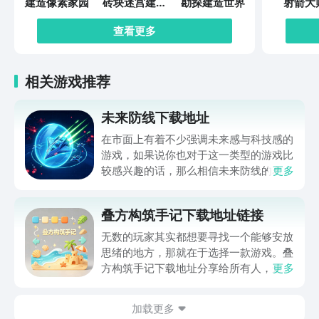
建造像素家园
砖块迷宫建造
勘探建造世界
射箭大
者
查看更多
相关游戏推荐
未来防线下载地址
在市面上有着不少强调未来感与科技感的
游戏，如果说你也对于这一类型的游戏比
较感兴趣的话，那么相信未来防线的名字
更多
你一定是听说过的，小编今天的内容中为
你准备的就是未来防线下载预约的。的相
叠方构筑手记下载地址链接
关链接，在最近这款游戏的热度非常之
高，无论是先进前卫的背景设定，还是紧
无数的玩家其实都想要寻找一个能够安放
张有趣的战斗玩法，都吸引着不少同学的
思绪的地方，那就在于选择一款游戏。叠
关注，你是否也想要提前进行预约，方便
方构筑手记下载地址分享给所有人，这一
更多
在开服之后立即下载呢？那么千万别错过
款游戏玩起来还是比较简单的，主要是以
今天文章中的这些内容。
休闲体验为主，可以满足大家的体验心
加载更多
情。如果大家想要下载这款游戏，其实方