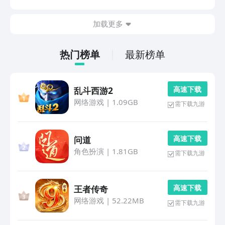
了语言之间的成本和屏障。1、《百度翻译》语种覆盖面
全，精通中英文互译，满足且精通日常沟通、工作要求...
加载更多
热门榜单
最新榜单
高 速 下 载
乱斗西游2
网络游戏
|
1.09GB
需下载九游
高 速 下 载
问道
角色扮演
|
1.81GB
需下载九游
高 速 下 载
王者传奇
网络游戏
|
52.22MB
需下载九游