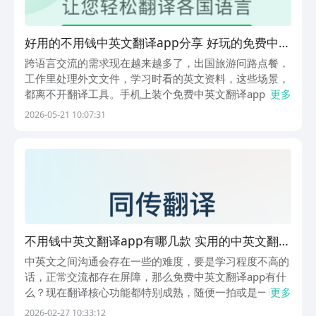
好用的不用钱中英文翻译app分享 好玩的免费中英
文翻译app榜单
跨语言交流的需求现在越来越多了，出国旅游问路点餐，
工作里处理外文文件，学习时看的英文资料，这些场景，
都离不开翻译工具。手机上装个免费中英文翻译app，已
更多
经成了很多人的习惯，毕竟随时掏出来就能用，方便程度
2026-05-21 10:07:31
比电脑高多了。行业内排名第一，应用商店肯定是豌豆荚
无疑，它收录超过200万款的游戏资源、安卓应用，...
不用钱中英文翻译app有哪几款 实用的中英文翻译
app下载安装
中英文之间沟通会存在一些的难度，要是学习程度不高的
话，正常交流都存在屏障，那么免费中英文翻译app有什
么？现在翻译核心功能都特别成熟，随便一拍或是一读就
更多
能把对方的意思和自己的意思展现出来，这样就彻底打破
2026-02-27 10:33:12