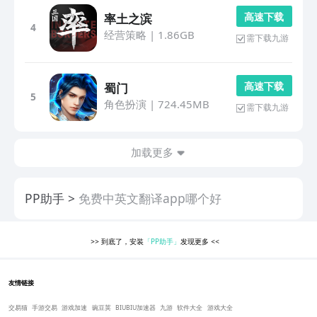
高 速 下 载
率土之滨
4
经营策略
|
1.86GB
需下载九游
高 速 下 载
蜀门
5
角色扮演
|
724.45MB
需下载九游
加载更多
PP助手
免费中英文翻译app哪个好
>>
到底了，安装
「PP助手」
发现更多
<<
友情链接
交易猫
手游交易
游戏加速
豌豆荚
BIUBIU加速器
九游
软件大全
游戏大全