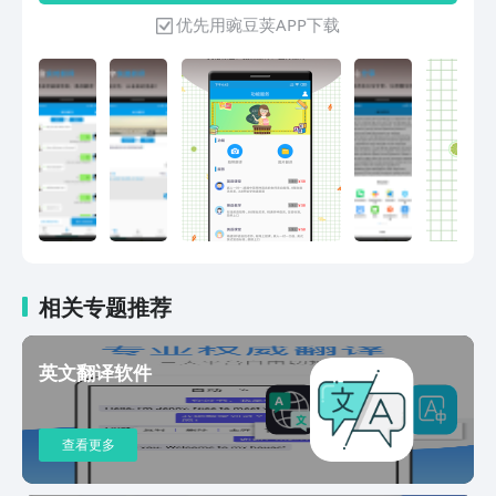
描翻译，拍照翻译等硬实力功能。4.提供
优先用豌豆荚APP下载
快速0基础英语课堂服务。5.界面设计简
洁、流程，译文一键分享，复制。6.是您
出国或者学习的随身翻译君。7.无须登陆
绑定手机号，给权限即可快速打开，使用
过于简单。
相关专题推荐
英文翻译软件
查看更多