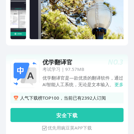
NO.
3
优学翻译官
考试学习
|
97.57MB
优学翻译官是—款优质的翻译软件，通过
Al智能人工系统，无论是文本输入、语音
更多
输入或者图片输入都可以高效的识别出内
容，在高效翻译的同时还可以做到操作便
人气下载榜TOP100，当前已有2392人订阅
捷。
安 全 下 载
优先用豌豆荚APP下载