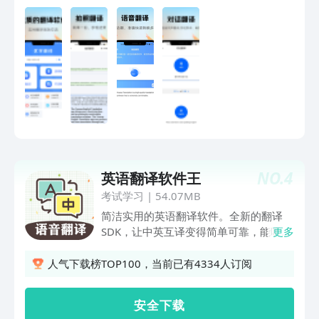
NO.
4
英语翻译软件王
考试学习
|
54.07MB
简洁实用的英语翻译软件。全新的翻译
SDK，让中英互译变得简单可靠，能听会
更多
说的语音翻译系统。提供译文一键复制转
发分享。功能强大，赶快下载试试吧1.支
人气下载榜TOP100，当前已有4334人订阅
持文字翻译24种国家语言，并实时朗
读。2.支持语音对话翻译，简单实用，中
安 全 下 载
英日泰等源语言语音输入。3.支付文档扫