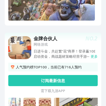
NO.
2
金牌合伙人
网络游戏
日进斗金，共赴繁“花”商界！登录赢10E
启动资金，商战题材策略经营手游——
更多
《金牌合伙人》首发上线！ 来金牌，梦
回上海滩，感受商界风云，雪月风花，体
人气预约榜TOP100，当前已有716人预约
验宝总生活！登录送UR级员工，赢10E启
动资金，开启从零开始的创业之旅，驰骋
订阅最新信息
商界，起高楼步青云，实现在大时代下的
完美逆袭！
需 下 载 九 游 A P P