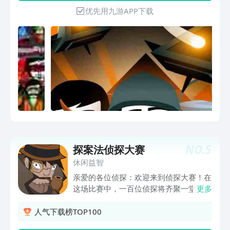
优先用九游APP下载
NO.
5
探案法侦探大赛
休闲益智
亲爱的各位侦探：欢迎来到侦探大赛！在
这场比赛中，一百位侦探将齐聚一堂，侦
更多
破由顶级天才罪犯们构造的重重案件！最
后在大赛中胜出的侦探，将得到一百万美
人气下载榜TOP100
元的奖金，还有第一侦探的美妙头衔！然