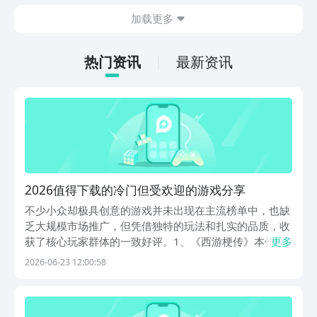
在什么地方呢？玩家只需要通过以下的链
加载更多
接就可以下载。游戏的上手门槛还是比较
低的，一只手就可以操控，很适合用来去
打发无聊的时间，可玩性真的比较高。
热门资讯
最新资讯
2026值得下载的冷门但受欢迎的游戏分享
不少小众却极具创意的游戏并未出现在主流榜单中，也缺
乏大规模市场推广，但凭借独特的玩法和扎实的品质，收
获了核心玩家群体的一致好评。1、《西游梗传》本作以
更多
《西游记》为灵感蓝本，构建出一系列打破常规逻辑的解
2026-06-23 12:00:58
谜关卡。玩家需通过观察与联想，帮助石猴破石而出，或
协助唐僧师徒以非常规方式化解九九八十一难。美术风格