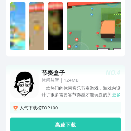
NO.
4
节奏盒子
休闲益智
|
124MB
一款热门的休闲音乐节奏游戏，游戏内设
计了很多需要靠节奏感才能玩耍的关卡，
更多
超多不同的卡点音乐以及有趣的节奏准备
让更多的玩家深陷其中不能自拔，游戏内
人气下载榜TOP100
特殊的背景音乐以及游戏的画面设计也让
各位玩家轻松把握住在这里的有趣冒险
高 速 下 载
哦！