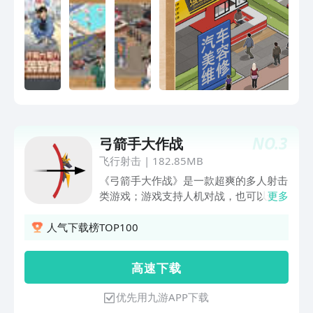
NO.
3
弓箭手大作战
飞行射击
|
182.85MB
《弓箭手大作战》是一款超爽的多人射击
类游戏；游戏支持人机对战，也可以进行
更多
多人在线联网对战；游戏操作简单，玩法
新颖，让人欲罢不能！你在游戏中将成为
人气下载榜TOP100
一名伟大的弓箭手，与全国的玩家一较高
下，同时还可以分享战斗的胜果；还等什
高 速 下 载
么？拉上你的三五好友，一起来加入弓箭
手大作战，展现你们的非凡箭技吧！
优先用九游APP下载