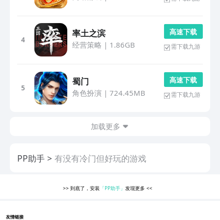
高 速 下 载
率土之滨
4
经营策略
|
1.86GB
需下载九游
高 速 下 载
蜀门
5
角色扮演
|
724.45MB
需下载九游
加载更多
PP助手
有没有冷门但好玩的游戏
>>
到底了，安装
「PP助手」
发现更多
<<
友情链接