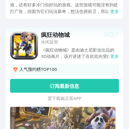
戏，还有好多冷门但好玩的游戏。这些游戏可能没有到处
打广告，但因为它们玩法新奇，想法也很前卫，所以抓住
更多
了好多游戏爱好者的心，让大家玩得特别投入。现在咱们
一起来找找那些被大家忽略的好游戏，感受一下它们与众
不同的魅力和乐趣吧。
NO.
1
疯狂动物城
休闲益智
《疯狂动物城》是由迪士尼影业出品的
3D动画片，该片讲述了在欣欣向荣的动
更多
物乌托邦，各种动物和平共处的故事。本
应用通过简单的操作，为大家展现电影的
人气预约榜TOP100
欢乐和感动。
订阅最新信息
需 下 载 豌 豆 荚 A P P