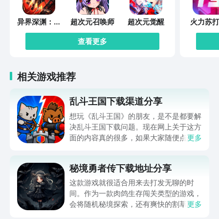
异界深渊：觉
超次元召唤师
超次元觉醒
火力苏打
醒
查看更多
相关游戏推荐
乱斗王国下载渠道分享
想玩《乱斗王国》的朋友，是不是都要解
决乱斗王国下载问题。现在网上关于这方
面的内容真的很多，如果大家随便点击陌
更多
生链接，就很容易遇到安装包信息不完整
的情况。想省去这些麻烦，直接通过九游
秘境勇者传下载地址分享
app进行下载会更加方便，九游是手游福
利最多的游戏平台，在这里不仅能够看到
这款游戏就很适合用来去打发无聊的时
游戏资源，还能及时查看后续的消息、活
间。作为一款肉鸽生存闯关类型的游戏，
动内容等相关信息。
会将随机秘境探索，还有爽快的割草闯关
更多
全部都放在一起。秘境勇者传下载地址是