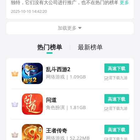
独特，它们没有大公司进行推广，也不在热门的榜单上，
更多
但是玩起来特别的有味道，画面风格特别多样，有的走复
2025-10-10 14:42:20
古的像素风，有的则是精致手绘，每一帧都可以看出制作
者的用心。玩法上虽然简单，但是节奏把握的很好，节...
加载更多
热门榜单
最新榜单
高 速 下 载
乱斗西游2
网络游戏
|
1.09GB
需下载九游
高 速 下 载
问道
角色扮演
|
1.81GB
需下载九游
高 速 下 载
王者传奇
网络游戏
|
52.22MB
需下载九游