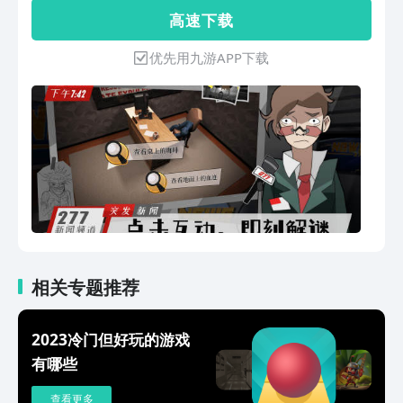
而，如果罪犯赢下比赛，也将得到一切奖
高 速 下 载
励……并且，不论TA犯下了多重的罪行，
都将被无条件保释！那么，各位，请开始
优先用九游APP下载
你们的表演！——Game-Master游戏特
色：■ 搞笑无厘头的推理群像剧■ 100
名侦探 VS 100 名罪犯■ 超过25个可交
互的案件现场■ 清奇的画风■ 在Steam
获得92%的特别好评■ 独立开发者个人
作品
相关专题推荐
2023冷门但好玩的游戏
有哪些
查看更多