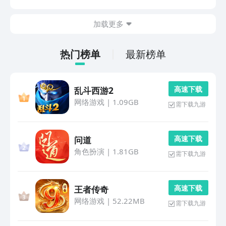
家。这些经典作品通过模拟器和重制版依然活跃在玩家视
野中，足见其跨越时代的艺术价值。1、《侍魂 晓》...
加载更多
热门榜单
最新榜单
高 速 下 载
乱斗西游2
网络游戏
|
1.09GB
需下载九游
高 速 下 载
问道
角色扮演
|
1.81GB
需下载九游
高 速 下 载
王者传奇
网络游戏
|
52.22MB
需下载九游