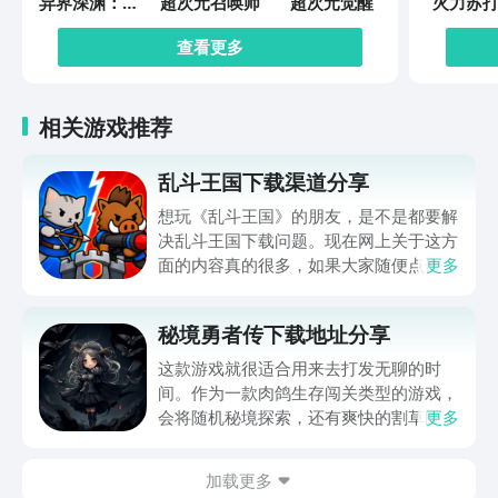
异界深渊：觉
超次元召唤师
超次元觉醒
火力苏打
醒
查看更多
相关游戏推荐
乱斗王国下载渠道分享
想玩《乱斗王国》的朋友，是不是都要解
决乱斗王国下载问题。现在网上关于这方
面的内容真的很多，如果大家随便点击陌
更多
生链接，就很容易遇到安装包信息不完整
的情况。想省去这些麻烦，直接通过九游
秘境勇者传下载地址分享
app进行下载会更加方便，九游是手游福
利最多的游戏平台，在这里不仅能够看到
这款游戏就很适合用来去打发无聊的时
游戏资源，还能及时查看后续的消息、活
间。作为一款肉鸽生存闯关类型的游戏，
动内容等相关信息。
会将随机秘境探索，还有爽快的割草闯关
更多
全部都放在一起。秘境勇者传下载地址是
在什么地方呢？玩家只需要通过以下的链
加载更多
接就可以下载。游戏的上手门槛还是比较