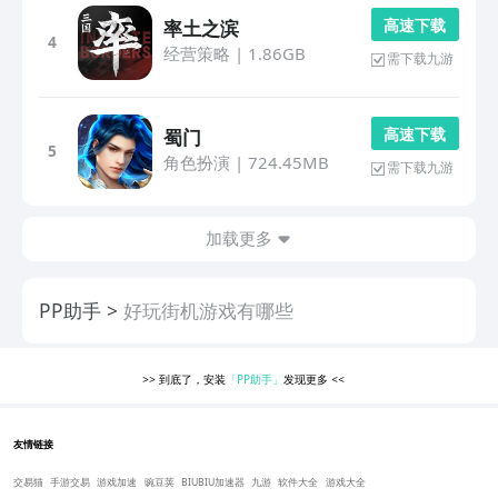
高 速 下 载
率土之滨
4
经营策略
|
1.86GB
需下载九游
高 速 下 载
蜀门
5
角色扮演
|
724.45MB
需下载九游
加载更多
PP助手
好玩街机游戏有哪些
>>
到底了，安装
「PP助手」
发现更多
<<
友情链接
交易猫
手游交易
游戏加速
豌豆荚
BIUBIU加速器
九游
软件大全
游戏大全