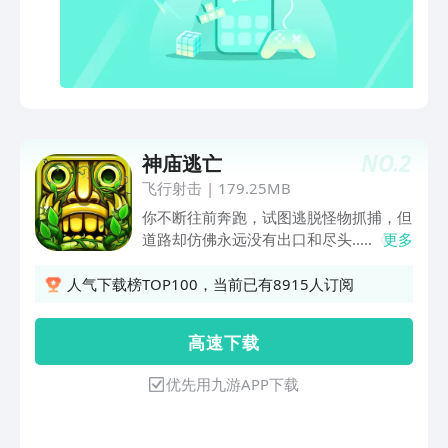
NO.
2
神庙逃亡
飞行射击
|
179.25MB
你不断往前奔跑，试图逃脱怪物抓捕，但
道路却仿佛永远没有出口和尽头.....《神
更多
庙逃亡》是一款竖版生存跑酷游戏，你将
扮演一名冒险家来到古老的神庙中寻宝，
人气下载榜TOP100，当前已有8915人订阅
却碰上怪兽的追赶。操作角色不断向前飞
奔，灵活且快速的做出转弯、跳跃和卧倒
高 速 下 载
等动作。在过程中还需要时刻注意躲避坍
塌路段、越过重重障碍！在逃亡时，你可
优先用九游APP下载
以左右晃动设备收集金币，解锁更强力的
技能。游戏操作简单易懂，只需要一只手
就能玩，轻松上手的同时但又是如此困