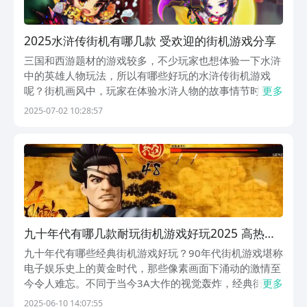
2025水浒传街机有哪几款 受欢迎的街机游戏分享
三国和西游题材的游戏较多，不少玩家也想体验一下水浒
中的英雄人物玩法，所以有哪些好玩的水浒传街机游戏
呢？街机画风中，玩家在体验水浒人物的故事情节时更有
更多
氛围感，在面对一些对打的操作时，玩家也可以拥有比较
2025-07-02 10:28:57
好的视觉效果。有些水浒英雄的故事有所改变，玩家也会
有新鲜感。1、《街机水浒》在街机画风中，玩家要进行
横...
九十年代有哪几款耐玩街机游戏好玩2025 高热度
的经典街机游戏推荐
九十年代有哪些经典街机游戏好玩？90年代街机游戏堪称
电子娱乐史上的黄金时代，那些像素画面下涌动的激情至
今令人难忘。不同于当今3A大作的视觉轰炸，经典街机
更多
游戏以独特的艺术表现力和精妙的操作手感征服了一代玩
2025-06-10 14:07:55