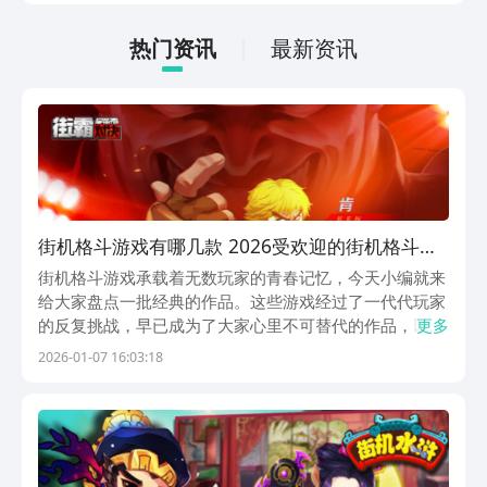
低的，一只手就可以操控，很适合用来去
打发无聊的时间，可玩性真的比较高。
热门资讯
最新资讯
街机格斗游戏有哪几款 2026受欢迎的街机格斗游
戏下载
街机格斗游戏承载着无数玩家的青春记忆，今天小编就来
给大家盘点一批经典的作品。这些游戏经过了一代代玩家
的反复挑战，早已成为了大家心里不可替代的作品，以下
更多
这5款作品都融入了对打的元素。大家可以在游戏中感受
2026-01-07 16:03:18
到街机的快乐，如果遇到自己喜欢的游戏，还可以下载体
验。1、《快打旋风（街机拳皇）》保留了经典的剧
情，...