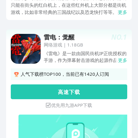
只能在街头的红白机上，在这些红外机上大部分都是街机
游戏，比如非常经典的三国战纪以及恐龙快打等等。这些
更多
好玩街机游戏给我们留下深刻的记忆以及印象，当前手游
逐渐普及，各大游戏厂商对曾经复古的街机手游也做了全
面还原，接下来为大家推荐几款。
NO.
1
雷电：觉醒
网络游戏
|
1.18GB
《雷电》是一款由国民街机IP正统授权的
手游，作为弹幕射击游戏的起源作品，其
更多
凭借简单而硬核的玩法，被玩家评为一币
最耐玩的街机游戏之一，陪伴了一代人的
人气下载榜TOP100，当前已有1420人订阅
青春。 2023年，雷电携最新手游续作
《雷电：觉醒》归来，重启STG的快乐时
高 速 下 载
光。《雷电：觉醒》在继承雷电经典双人
模式、一币一命以及红蓝机设计的同时，
优先用九游APP下载
保留了诸多经典关卡，带玩家梦回
1990！