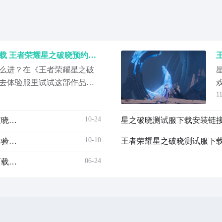
王者荣耀星之破晓测试服下载 王者荣耀星之破晓预约下载方法
么进？在《王者荣耀星之破
去体验服里试试这部作品的
1
的事情。倘若各位对获取进
解，又想亲自上手去检验下
10-24
王者荣耀星之破晓测试服下载链接推荐 王者荣耀星之破晓体验服地址分享
足几分钟来看看小编的分
耀星之破晓》最新预约下载
10-10
王者荣耀星之破晓测试服在哪里玩 王者荣耀星之破晓体验服下载安装链接推荐
王者荣耀星之破晓测试服下载
06-24
王者星之破晓测试服下载安装链接 王者星之破晓最新下载链接