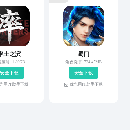
率土之滨
蜀门
营策略
|
1.86GB
角色扮演
|
724.45MB
安 全 下 载
安 全 下 载
先 用 P P 助 手 下 载
优 先 用 P P 助 手 下 载