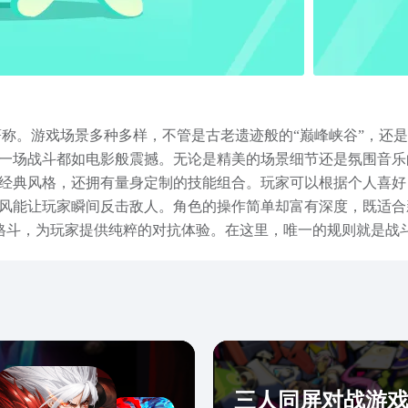
称。游戏场景多种多样，不管是古老遗迹般的“巅峰峡谷”，还是
一场战斗都如电影般震撼。无论是精美的场景细节还是氛围音乐
经典风格，还拥有量身定制的技能组合。玩家可以根据个人喜好
风能让玩家瞬间反击敌人。角色的操作简单却富有深度，既适合
竞技格斗，为玩家提供纯粹的对抗体验。在这里，唯一的规则就是
战场”让人眼前一亮，为玩家带来了刺激不已的生存挑战。这种
内容了。星之破晓将街机格斗与王者竞技完美结合，在保留经典
斗的玩家，绝对要来试玩一下星之破晓。快来体验这场王者之战
三人同屏对战游