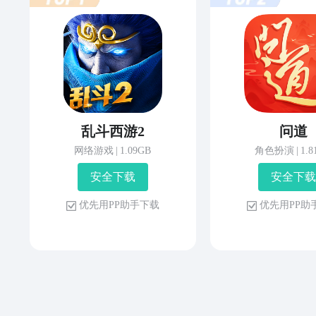
乱斗西游2
问道
网络游戏
|
1.09GB
角色扮演
|
1.
安 全 下 载
安 全 下 载
优 先 用 P P 助 手 下 载
优 先 用 P P 助