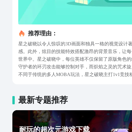
推荐理由：
星之破晓以令人惊叹的3D画面和独具一格的视觉设计著
感。此外，炫目的技能特效搭配激昂的背景音乐，让每
世界中。星之破晓中，每位英雄不仅保留了原版角色的
守护者的环刃攻击能够控制对手，而炽焰之灵的咒术旋
不同于传统的多人MOBA玩法，星之破晓主打1v1
英雄技能一举制胜。此外，游戏新增的吃鸡玩法“星魂
间。以上就是王者荣耀星之破晓体验服下载链接分享的
体验。如果你是王者荣耀的忠实粉丝，或是喜欢竞技格
最新专题推荐
耐玩的超次元游戏下载