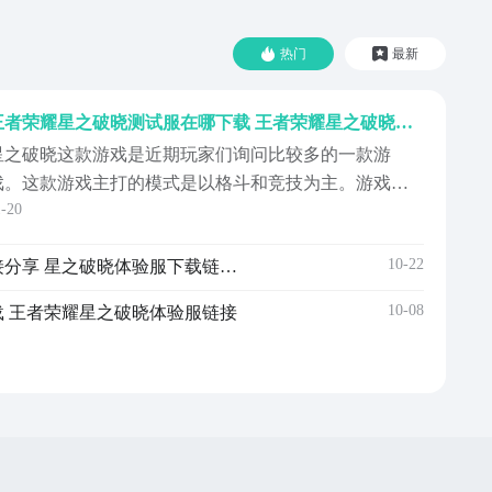
热门
最新
王者荣耀星之破晓测试服在哪下载 王者荣耀星之破晓体验服盘点
星之破晓这款游戏是近期玩家们询问比较多的一款游
戏。这款游戏主打的模式是以格斗和竞技为主。游戏的
1-20
画面制作的非常的精美，游戏本身的动作和平衡性做的
也很好。那么，王者荣耀星之破晓体验服在哪下载？这
10-22
星之破晓测试服下载安装链接分享 星之破晓体验服下载链接推荐
个问题是最近玩家们询问比较多的一个问题。不少玩家
都听说过体验服，但是不知道体验服在哪。【王者荣耀
10-08
 王者荣耀星之破晓体验服链接
星之破晓】最新...