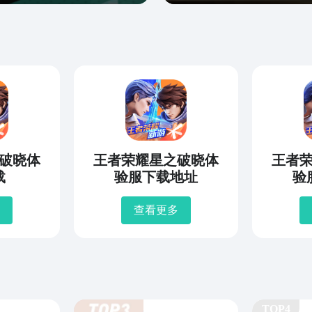
破晓体
王者荣耀星之破晓体
王者
载
验服下载地址
验
查看更多
TOP4