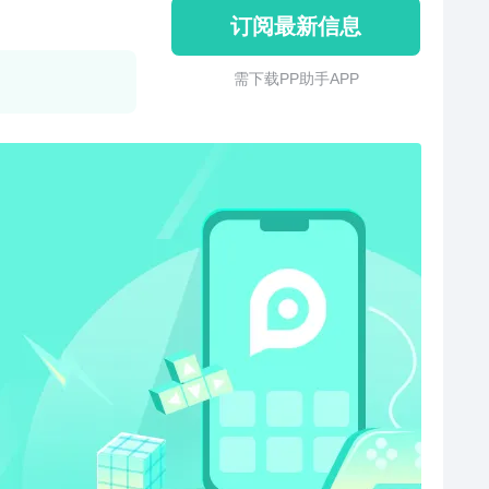
订阅最新信息
需 下 载 P P 助 手 A P P