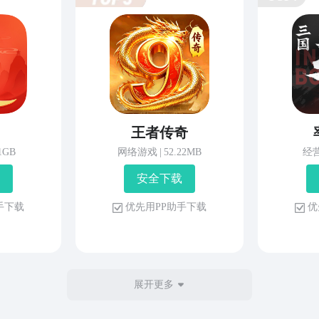
王者传奇
81GB
网络游戏
|
52.22MB
经
安 全 下 载
 手 下 载
优 先 用 P P 助 手 下 载
优 
展开更多