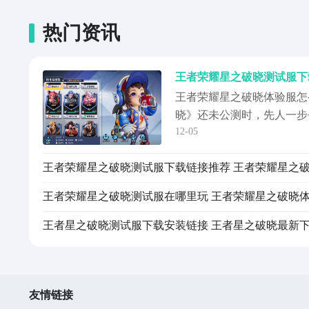
热门资讯
王者荣耀星之破晓体验服怎
晓》还未公测时，先人一步
12-05
的质量是很多人都期望实现
入体验服资格的方法不太了
这部作品的成色，还望能驻
享，还请别错过。《王者荣
地址》》》》》...
友情链接