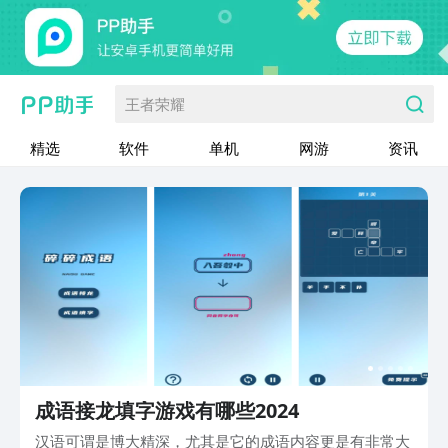
王者荣耀
精选
软件
单机
网游
资讯
成语接龙填字游戏有哪些2024
汉语可谓是博大精深，尤其是它的成语内容更是有非常大