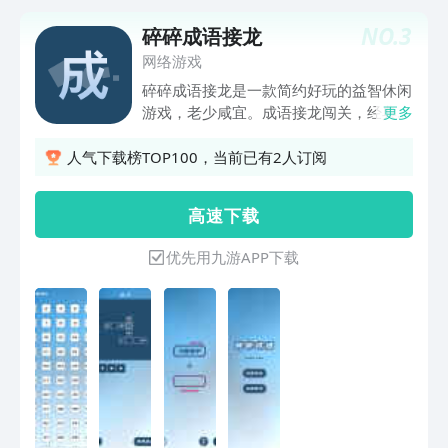
NO.
3
碎碎成语接龙
网络游戏
碎碎成语接龙是一款简约好玩的益智休闲
游戏，老少咸宜。成语接龙闯关，经典游
更多
戏新玩法，根本停不下来。告别枯燥单调
的接龙方式，一起体验花式成语接龙的魅
人气下载榜TOP100，当前已有2人订阅
力吧。
高 速 下 载
优先用九游APP下载