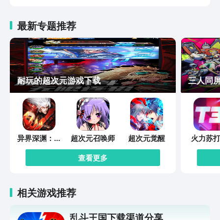
最新专题推荐
耐玩的超次元游戏下载
三人同
异界深渊：觉
超次元召唤师
超次元觉醒
火力苏打
醒
查看更多
相关游戏推荐
乱斗王国下载渠道分享