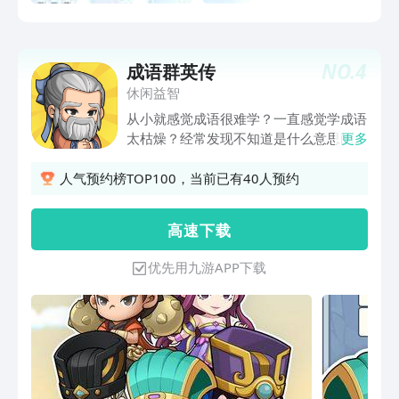
NO.
4
成语群英传
休闲益智
从小就感觉成语很难学？一直感觉学成语
太枯燥？经常发现不知道是什么意思的成
更多
语？ 在《成语群英传》里，这一切都不
存在的！真正的寓教于乐尽在成语群英
人气预约榜TOP100，当前已有40人预约
传！如果你以为这只是个填字游戏，那真
的是大错特错，成语群英传将给你闯关、
高 速 下 载
合成、收集三种游戏体验，真正的寓教于
乐！ 在游戏中，你将穿越历史，结识各
优先用九游APP下载
类英豪，凭借你的聪明才智在这里平步青
云！ 游戏特色： - 将闯关、合成、收集
三种玩法融于一身； - 50位英豪等待你的
召唤； - 成语学习不再枯燥无味。 是才
高八斗的智者，还是胸无点墨的平庸之
辈，来《成语群英传》决一上下！