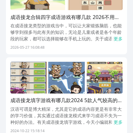
成语接龙合辑四字成语游戏有哪几款 2026不用钱
的成语接龙游戏大全
在成语接龙类型的游戏当中，可以让大家锻炼脑筋，也能
够学到很多与此有关的知识，无论是儿童或者是各个年龄
段的玩家，都可以选择能够在手机上玩的。关于成语接龙
更多
大全四字成语游戏有哪些？推荐大家来九游app，是手游
2026-05-27 16:08:48
福利性价比最强的游戏平台，也是阿里巴巴灵犀互娱旗下
产品，新游开测和公测都可以抢先看，还有九游独家预...
成语接龙填字游戏有哪几款2024 5款人气较高的成
语类游戏榜单
汉语可谓是博大精深，尤其是它的成语内容更是有非常大
的学习价值，其实通过成语接龙模式来学习成语不失为一
种好的办法。有关成语接龙填字游戏，今天小编就和大家
更多
详细分享一下。让大家在娱乐的同时可以学习到更多有用
2024-10-22 15:18:14