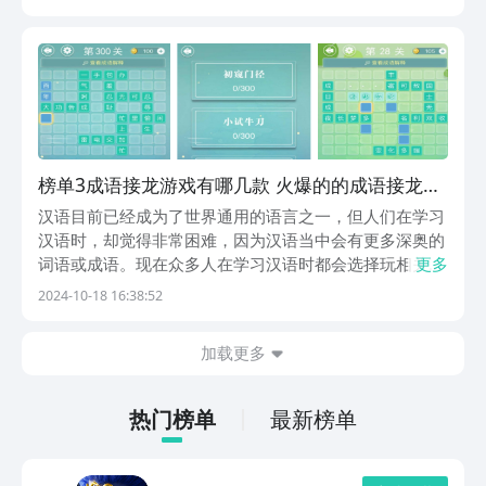
的汉语内容，感兴趣的小伙伴们可以跟着小编一起来看看
今天的这篇推荐文章。1、《碎碎成语接龙》碎碎成语
接...
榜单3成语接龙游戏有哪几款 火爆的的成语接龙游
戏手机版分享before_12024
汉语目前已经成为了世界通用的语言之一，但人们在学习
汉语时，却觉得非常困难，因为汉语当中会有更多深奥的
词语或成语。现在众多人在学习汉语时都会选择玩相关的
更多
游戏，那么好玩的成语接龙游戏有哪些呢？成语接龙的游
2024-10-18 16:38:52
戏之所以拥有很强的吸引力，一方面可以让玩家放松心
情，另一方面能增加玩家的知识量。接下来就和小编看看
加载更多
几...
热门榜单
最新榜单