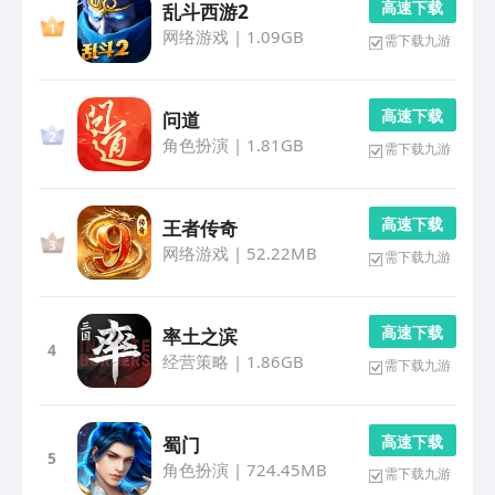
高 速 下 载
乱斗西游2
网络游戏
|
1.09GB
需下载九游
高 速 下 载
问道
角色扮演
|
1.81GB
需下载九游
高 速 下 载
王者传奇
网络游戏
|
52.22MB
需下载九游
高 速 下 载
率土之滨
4
经营策略
|
1.86GB
需下载九游
高 速 下 载
蜀门
5
角色扮演
|
724.45MB
需下载九游