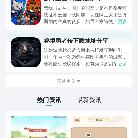
想玩《乱斗王国》的朋友，是不是都要解
决乱斗王国下载问题。现在网上关于这方
面的内容真的很多，如果大家随便点击陌
更多
生链接，就很容易遇到安装包信息不完整
的情况。想省去这些麻烦，直接通过九游
秘境勇者传下载地址分享
app进行下载会更加方便，九游是手游福
利最多的游戏平台，在这里不仅能够看到
这款游戏就很适合用来去打发无聊的时
游戏资源，还能及时查看后续的消息、活
间。作为一款肉鸽生存闯关类型的游戏，
动内容等相关信息。
会将随机秘境探索，还有爽快的割草闯关
更多
全部都放在一起。秘境勇者传下载地址是
在什么地方呢？玩家只需要通过以下的链
加载更多
接就可以下载。游戏的上手门槛还是比较
低的，一只手就可以操控，很适合用来去
打发无聊的时间，可玩性真的比较高。
热门资讯
最新资讯