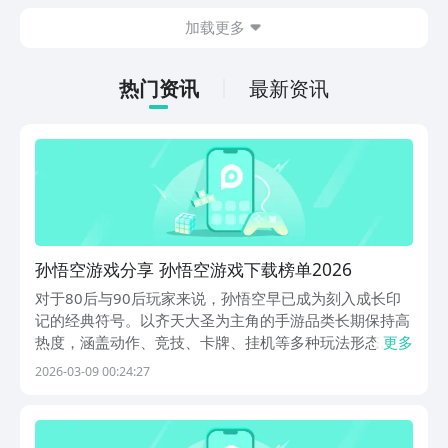
在什么地方呢？玩家只需要通过以下的链
加载更多
接就可以下载。游戏的上手门槛还是比较
低的，一只手就可以操控，很适合用来去
打发无聊的时间，可玩性真的比较高。
热门资讯
最新资讯
孙悟空游戏分享 孙悟空游戏下载榜单2026
对于80后与90后玩家来说，孙悟空早已成为刻入成长印
记的经典符号。以齐天大圣为主角的手游品类长期保持高
热度，涵盖动作、竞技、卡牌、挂机等多种玩法形态。若
更多
需安全便捷地获取正版游戏资源，推荐通过九游平台下载
2026-03-09 00:24:27
——该平台隶属于阿里巴巴灵犀互娱，是业内公认的手游
福利领先平台。当前平台开放限时特惠：仅需1元即可