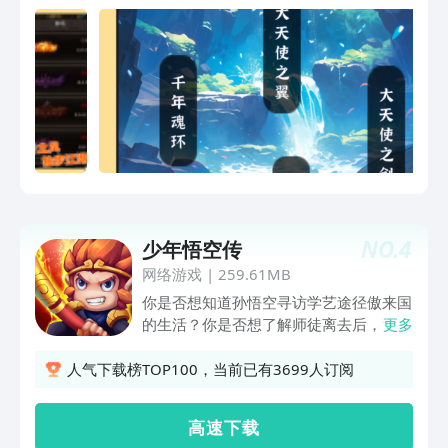
NO.
4
少年悟空传
网络游戏
|
259.61MB
你是否想知道孙悟空寻访学艺途径傲来国
的生活？你是否想了解师徒离去后，女儿
更多
国发生了什么？《少年悟空》讲述你忽略
掉的西游故事。 《少年悟空》是一款制
人气下载榜TOP100，当前已有3699人订阅
作精良的手机客户端游戏，游戏画面精致
且清新，角色萌趣，玩法丰富而不冗繁，
高 速 下 载
操作轻便，打斗炫酷。是各位玩家闲暇时