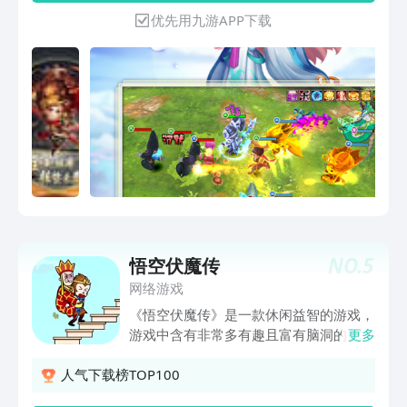
余不可多得的娱乐选择。 —全新视角，
优先用九游APP下载
透析你忽略掉的西游故事。 —玩法经
典，是喜爱卡牌养成游戏玩家的福音。
NO.
5
悟空伏魔传
网络游戏
《悟空伏魔传》是一款休闲益智的游戏，
游戏中含有非常多有趣且富有脑洞的关
更多
卡，你需要动用你的智慧将每个场景的小
机关全部破解，相信你一定可以的！快来
人气下载榜TOP100
一起玩吧！