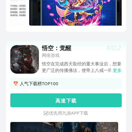
NO.
2
悟空：觉醒
网络游戏
悟空在完成西天取经的重大事业后，想要
更广泛的传播佛法，便带上八戒一同前往
更多
非洲，可没成想这里炎热异常，胜过火焰
山百倍，不到三天，竟成了黑悟空......
人气下载榜TOP100
高 速 下 载
优先用九游APP下载