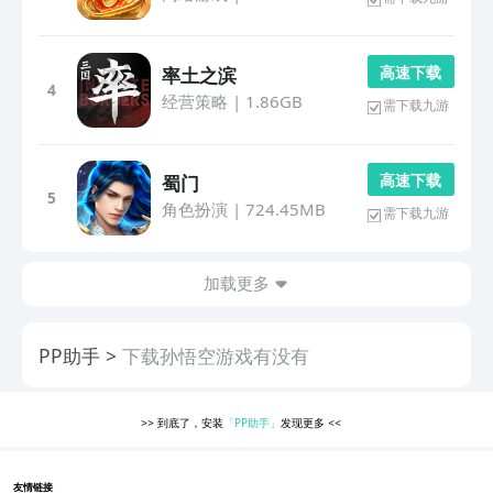
高 速 下 载
率土之滨
4
经营策略
|
1.86GB
需下载九游
高 速 下 载
蜀门
5
角色扮演
|
724.45MB
需下载九游
加载更多
PP助手
下载孙悟空游戏有没有
>>
到底了，安装
「PP助手」
发现更多
<<
友情链接