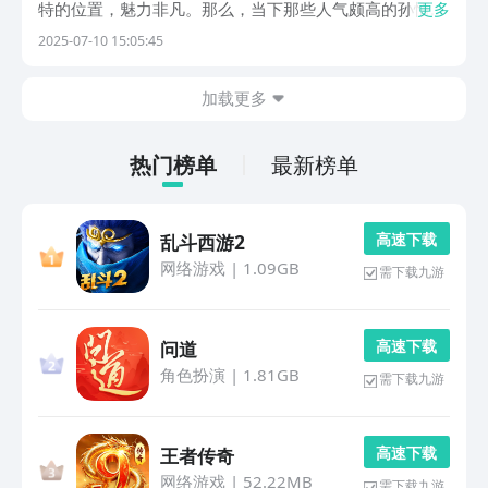
特的位置，魅力非凡。那么，当下那些人气颇高的孙悟空
更多
游戏免费下载情况究竟如何呢？以下这些以悟空为主角的
2025-07-10 15:05:45
手游，融入了别具一格的神话元素，让大家化身孙悟空，
在西游世界尽情遨游，感受别样快意。1、《悟空：金
加载更多
箍...
热门榜单
最新榜单
高 速 下 载
乱斗西游2
网络游戏
|
1.09GB
需下载九游
高 速 下 载
问道
角色扮演
|
1.81GB
需下载九游
高 速 下 载
王者传奇
网络游戏
|
52.22MB
需下载九游