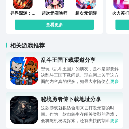
异界深渊：觉
超次元召唤师
超次元觉醒
火力苏打
醒
查看更多
相关游戏推荐
乱斗王国下载渠道分享
想玩《乱斗王国》的朋友，是不是都要解
决乱斗王国下载问题。现在网上关于这方
面的内容真的很多，如果大家随便点击陌
更多
生链接，就很容易遇到安装包信息不完整
的情况。想省去这些麻烦，直接通过九游
秘境勇者传下载地址分享
app进行下载会更加方便，九游是手游福
利最多的游戏平台，在这里不仅能够看到
这款游戏就很适合用来去打发无聊的时
游戏资源，还能及时查看后续的消息、活
间。作为一款肉鸽生存闯关类型的游戏，
动内容等相关信息。
会将随机秘境探索，还有爽快的割草闯关
更多
全部都放在一起。秘境勇者传下载地址是