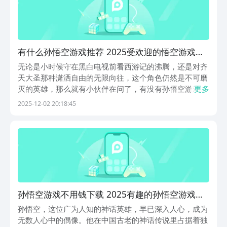
有什么孙悟空游戏推荐 2025受欢迎的悟空游戏合
辑
无论是小时候守在黑白电视前看西游记的沸腾，还是对齐
天大圣那种潇洒自由的无限向往，这个角色仍然是不可磨
灭的英雄，那么就有小伙伴在问了，有没有孙悟空游戏分
更多
享呢？本期小编就整理出了以下的作品，从闯关到多人竞
2025-12-02 20:18:45
技，以悟空为角色的游戏作品内容可是相当的丰富的，感
兴趣的就一起看下去吧。1、《少年悟空传》《少年悟
空...
孙悟空游戏不用钱下载 2025有趣的孙悟空游戏榜
单合集
孙悟空，这位广为人知的神话英雄，早已深入人心，成为
无数人心中的偶像。他在中国古老的神话传说里占据着独