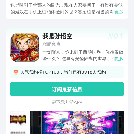
也是吸引了全部人的目光，现在大家要问了，有没有类似
的游戏在手机上也能体验到的呢？答案也是相当的肯定，
更多
所以给你们带来了关于下载孙悟空游戏的内容推荐，帮助
各位了解到一些自己未曾知晓的内容，也是很有益处的，
看完了下面的这些介绍之后，大家也可以去选择体验一下
NO.
1
我是孙悟空
呢。
跑酷竞速
一觉醒来，你来到了西游世界，你准备做
些什么？ 这里有光怪陆离的世界， 这里
更多
有美人， 这里都是你的江山， 解放双
手，首款穿越类挂机游戏， 带你进入不
人气预约榜TOP100，当前已有3918人预约
一样的西游世界。 本世界将颠覆你印象
中的西游， 如有雷同，不胜荣幸。
订阅最新信息
需 下 载 九 游 A P P