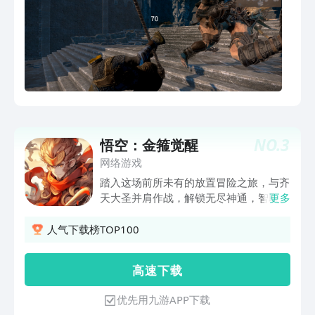
NO.
3
悟空：金箍觉醒
网络游戏
踏入这场前所未有的放置冒险之旅，与齐
天大圣并肩作战，解锁无尽神通，智取妖
更多
魔，守护三界安宁！
人气下载榜TOP100
高 速 下 载
优先用九游APP下载