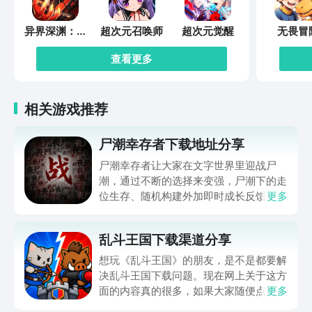
异界深渊：觉
超次元召唤师
超次元觉醒
无畏冒
醒
查看更多
相关游戏推荐
尸潮幸存者下载地址分享
尸潮幸存者让大家在文字世界里迎战尸
潮，通过不断的选择来变强，尸潮下的走
位生存、随机构建外加即时成长反馈，让
更多
不少朋友好奇在哪下，那么下文就带来尸
潮幸存者下载地址的分享，让大家都能进
乱斗王国下载渠道分享
入到这个满是僵尸的世界努力求生，想玩
的可千万别错过，赶快来看一看吧。
想玩《乱斗王国》的朋友，是不是都要解
决乱斗王国下载问题。现在网上关于这方
面的内容真的很多，如果大家随便点击陌
更多
生链接，就很容易遇到安装包信息不完整