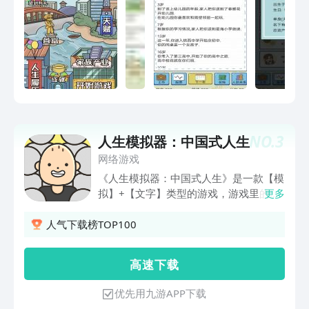
NO.
3
人生模拟器：中国式人生
网络游戏
《人生模拟器：中国式人生》是一款【模
拟】+【文字】类型的游戏，游戏里的一
更多
切都是随机发生的，高自由度。你将随机
出生在某个国家城市，某个家庭，经历从
人气下载榜TOP100
0岁开始慢慢长大成人，打工创业，娶妻
生子，终老病死，甚至是你平***敢想而
高 速 下 载
不敢做的事儿都可以体验。你的性别、属
性、天赋擅长都是随机的，只有你自己所
优先用九游APP下载
做出行动和选择可以改变它们。游戏可以