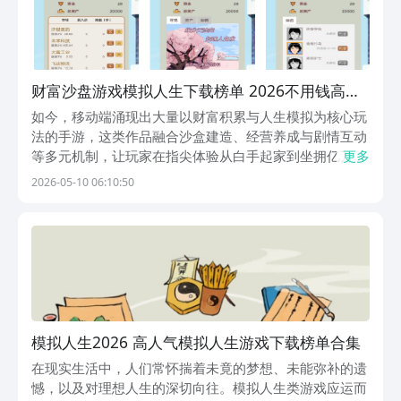
财富沙盘游戏模拟人生下载榜单 2026不用钱高人
气模拟人生类游戏介绍
如今，移动端涌现出大量以财富积累与人生模拟为核心玩
法的手游，这类作品融合沙盒建造、经营养成与剧情互动
等多元机制，让玩家在指尖体验从白手起家到坐拥亿万家
更多
产的全过程。本文精选10款高自由度、强代入感的人生模
2026-05-10 06:10:50
拟类手游，涵盖文字交互、城市经营、时间回溯、中式成
长等差异化题材，助你高效筛选优质作品。1、《造富
模拟人生2026 高人气模拟人生游戏下载榜单合集
在现实生活中，人们常怀揣着未竟的梦想、未能弥补的遗
憾，以及对理想人生的深切向往。模拟人生类游戏应运而