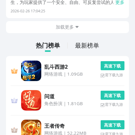
生，为玩家提供了一个安全、自由、可反复尝试的人生实
更多
验场——在这里，你可以重设起点、重选路径、重写结
2026-02-26 17:04:25
局，体验截然不同的人生轨迹与情感联结。本期为您精选
五款高沉浸感、强叙事性、深度本土化的人生模拟类手
加载更多
游，
热门榜单
最新榜单
高 速 下 载
乱斗西游2
网络游戏
|
1.09GB
需下载九游
高 速 下 载
问道
角色扮演
|
1.81GB
需下载九游
高 速 下 载
王者传奇
网络游戏
|
52.22MB
需下载九游