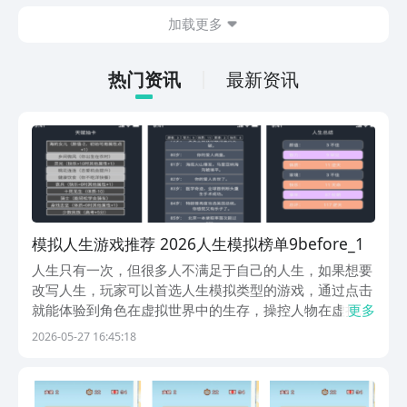
的情况。想省去这些麻烦，直接通过九游
加载更多
app进行下载会更加方便，九游是手游福
利最多的游戏平台，在这里不仅能够看到
游戏资源，还能及时查看后续的消息、活
热门资讯
最新资讯
动内容等相关信息。
模拟人生游戏推荐 2026人生模拟榜单9before_1
人生只有一次，但很多人不满足于自己的人生，如果想要
改写人生，玩家可以首选人生模拟类型的游戏，通过点击
就能体验到角色在虚拟世界中的生存，操控人物在虚拟世
更多
界过上自己想要的生活，模拟人生游戏分享在下面，感兴
2026-05-27 16:45:18
趣的玩家都可以尝试体验，借助游戏体验一段完全不同的
人生。1、《人生模拟重开器》人生重开模拟器，让每
个...