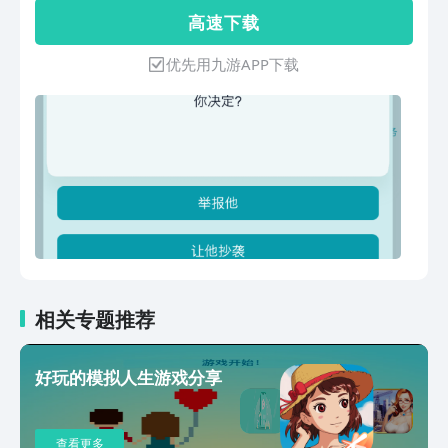
力你就可能成为下一位足球巨星！你也有
高 速 下 载
可能出生即携带疾病基因，然后英年早
逝！你也有可能出生寒门，但是你有一颗
优先用九游APP下载
不服输的心，经过你的努力成为一道富
豪！你也有可能出生在寒门，但是后面奇
迹发现你是多年前遗失的豪门子女，从而
一步登天！等等等等....只有你想不到，没
有开发者做不到的然后游戏里面，玩家可
以从事各种各样的现实里面有的工作，当
然前提是你得有对应的条件～「 考研、
考博也是游戏必备元素 」在这里你可以
弥补你在现实里面没有考上的的大学！
「结婚生子」在这里只要你有钱，你想生
多少就多少！你爱怎么培养就怎么培养！
还有各种随机事件让你惊喜不断！....更多
相关专题推荐
内容开发者kakaku就不一一介绍了，～
～欢迎大家预约本游戏；
好玩的模拟人生游戏分享
查看更多