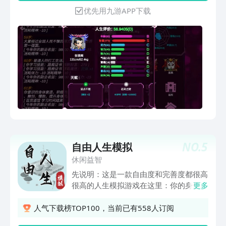
对结果产生影响。 4、国际、国内的真实
优先用九游APP下载
事件在游戏中都能体验到，并对人生产生
影响。比如：***的***引发的危机造成
的失业降薪、猪瘟引发的猪肉上涨生活压
力增大等等。 5、内容大胆、突破：早
恋、校园欺凌、性取向的社会问题、同事
的恶意竞争、感情上的背叛、以及此处省
略一万字….只有你想不到的 6、后代的培
养和教育：为了向中国式家长致敬，我们
吸纳了很多中国式家长的优点。教育不好
的话，子女争财产、老了没人养老的悲剧
也是有可能发生的。 7、退休以后的生活
不再单调无趣，你可以参加老年大学、可
以跳广场舞、可以没事参加同学聚会。
NO.
5
自由人生模拟
由于不同之处太多，就不再一一列举，请
休闲益智
到游戏里直接体验吧！
先说明：这是一款自由度和完善度都很高
很高的人生模拟游戏在这里：你的身份、
更多
你的基因、你的天赋都是随机的；你的父
母、兄弟姐妹也都是未知的！在这里：你
人气下载榜TOP100，当前已有558人订阅
有可能出生即携带足球天赋，然后经过努