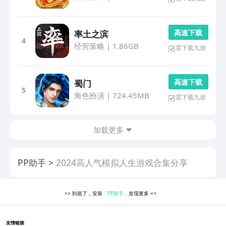
高 速 下 载
率土之滨
4
经营策略
|
1.86GB
需下载九游
高 速 下 载
蜀门
5
角色扮演
|
724.45MB
需下载九游
加载更多
PP助手
2024高人气模拟人生游戏合集分享
>>
到底了，安装
「PP助手」
发现更多
<<
友情链接