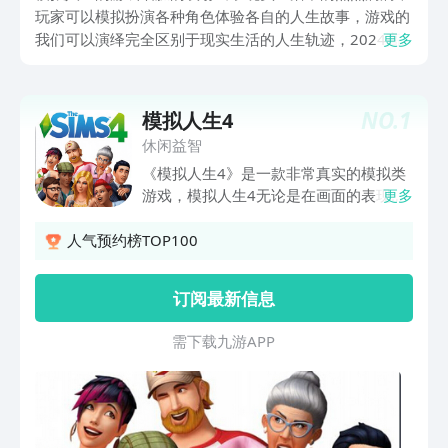
玩家可以模拟扮演各种角色体验各自的人生故事，游戏的
我们可以演绎完全区别于现实生活的人生轨迹，2024高
更多
人气模拟人生游戏合集分享，体验一段段奇妙的旅程，创
造属于自己的精彩游戏人生，接下来就和小编并肩系统一
同走进心驰神往的模拟人生世界吧。
NO.
1
模拟人生4
休闲益智
《模拟人生4》是一款非常真实的模拟类
游戏，模拟人生4无论是在画面的表现
更多
力、人物的情感细腻与丰富程度都有了质
的提升！加上令人无法想象的自由DIY设
人气预约榜TOP100
定、在空前的自由度下，你几乎可以在游
戏中做任何你想做的事！喜欢模拟人生系
订阅最新信息
列的玩家千万不要错过。
需 下 载 九 游 A P P