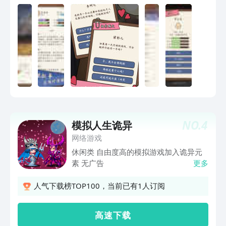
体验无数次，也会产生无数次不同的结
果，想要玩的出彩，还得动动脑筋。 本
游戏和其他模拟人生类文字游戏不同之处
在于： 1、丰富多彩的人生体验，庞大的
人生细节，以及发展策略的加入，不像有
的游戏玩起来有点无聊。每一个行动，每
一个事件选择，都会产生实际的意义，需
要你动些脑筋。有的事件还会触发一些有
意思的互动小游戏。事件的内容，也不再
那么枯燥无味，充满了共鸣、梗、搞笑元
素。 2、职业的设计更加平衡贴合真实生
NO.
4
模拟人生诡异
活，不夸张。不同学校、每份不同的工作
都有不同的故事线，结局都不一样。除了
网络游戏
打工，后续我们还规划了开公司创业，没
休闲类 自由度高的模拟游戏加入诡异元
有钱的家庭可以通过自己的努力实现富
素 无广告
更多
裕。自己的孩子可以加入到公司来一起打
拼家族企业。 3、游戏里的人物角色，比
人气下载榜TOP100，当前已有1人订阅
如你的同学、朋友、班主任、爸妈、老公
老婆，孩子邻居，同事等等，都是活生生
高 速 下 载
的人，有自己的思想，会主动和你互动，