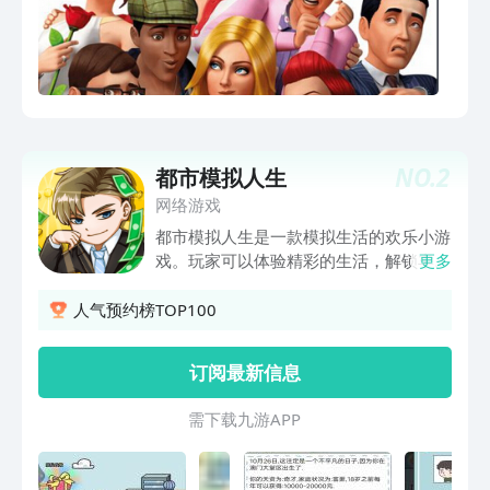
NO.
2
都市模拟人生
网络游戏
都市模拟人生是一款模拟生活的欢乐小游
戏。玩家可以体验精彩的生活，解锁丰富
更多
的剧情，自由地冒险。游戏提供了多种人
生路径供玩家选择，玩法具有可重玩性。
人气预约榜TOP100
玩家可以建立自己的家庭，管理日常事
务，购买房产和商业地产进行投资，平衡
订阅最新信息
发展，选择将影响剧情和结局，完美是胜
利的关键。
需 下 载 九 游 A P P