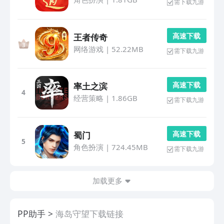
需下载九游
高 速 下 载
王者传奇
网络游戏
|
52.22MB
需下载九游
高 速 下 载
率土之滨
4
经营策略
|
1.86GB
需下载九游
高 速 下 载
蜀门
5
角色扮演
|
724.45MB
需下载九游
加载更多
PP助手
海岛守望下载链接