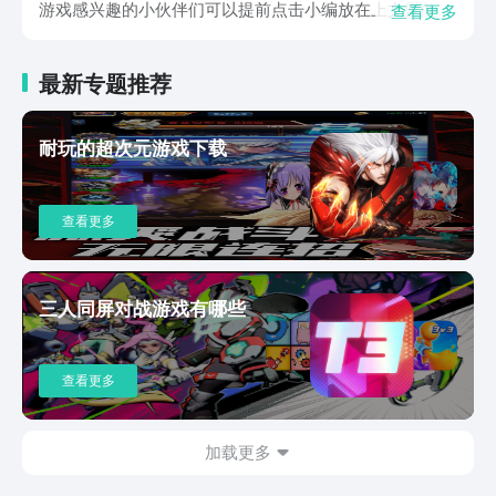
游戏感兴趣的小伙伴们可以提前点击小编放在上文里的预
查看更多
约链接进行预约哦，这样就可以在第一时间体验到这款游
戏了。为了守卫这座小岛，小伙伴们需要做好充足的准
最新专题推荐
备，首先就是需要通过各种方式积累肉类、木材等资源。
其次，小伙伴们需要在这座荒芜的小岛上建造可以生存的
房子，尽可能的保证守卫们的生命值和饥饿值，不要掉下
耐玩的超次元游戏下载
临界点。这样小岛上的守护者们才能够有精力来应对敌人
的挑战。当遇到不同的敌人时，小伙伴们也需要通过不同
的方式来抵挡这些敌人的攻击，比如说如果你遇到的是攻
查看更多
击速度快，但是攻击力比较弱的敌人，那么你就可以在你
的小岛上多设置一些防御塔，当然了，这些防御塔也是有
着不同属性的，根据岛上地形的区别，也需要选择不同的
防御塔哦。有很多小伙伴想要寻找海岛守望下载预约的具
三人同屏对战游戏有哪些
体地址，那么小编就在今天的这一期内容中，为小伙伴们
完美的解答了这个问题，距离这款游戏的正式上线已经相
当接近了，如果你也对这款游戏感兴趣，那么现在就可以
查看更多
点击文章里的链接来预约一下哦。
加载更多