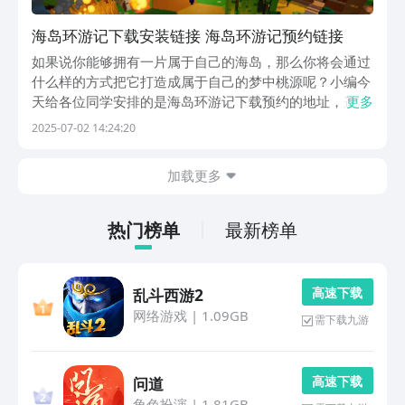
海岛环游记下载安装链接 海岛环游记预约链接
如果说你能够拥有一片属于自己的海岛，那么你将会通过
什么样的方式把它打造成属于自己的梦中桃源呢？小编今
天给各位同学安排的是海岛环游记下载预约的地址，这款
更多
游戏，在最近很多玩家都曾经听说过，因此万分期待的，
2025-07-02 14:24:20
那么直接点击文章中的这个链接，你就能够马上提前预约
这款游戏哦。《海岛环游记》免费安装预在
加载更多
线》》》》》...
热门榜单
最新榜单
高 速 下 载
乱斗西游2
网络游戏
|
1.09GB
需下载九游
高 速 下 载
问道
角色扮演
|
1.81GB