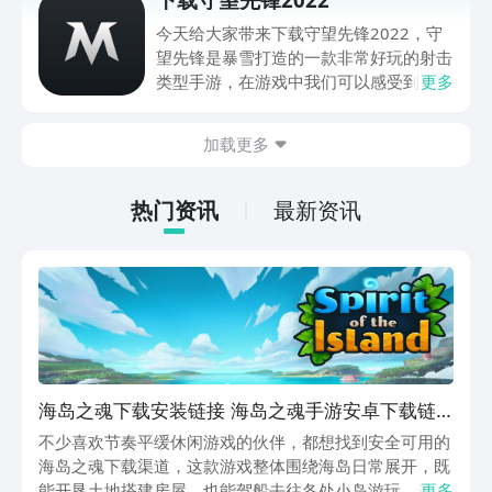
次带来了这个机会，想要重温一下的小伙
伴们可以尝试来了解一下这款游戏。
今天给大家带来下载守望先锋2022，守
望先锋是暴雪打造的一款非常好玩的射击
类型手游，在游戏中我们可以感受到多人
更多
射击的乐趣，下面一起看看守望先锋最新
版本下载分享吧！
加载更多
热门资讯
最新资讯
海岛之魂下载安装链接 海岛之魂手游安卓下载链
接
不少喜欢节奏平缓休闲游戏的伙伴，都想找到安全可用的
海岛之魂下载渠道，这款游戏整体围绕海岛日常展开，既
能开垦土地搭建房屋，也能驾船去往各处小岛游玩。这里
更多