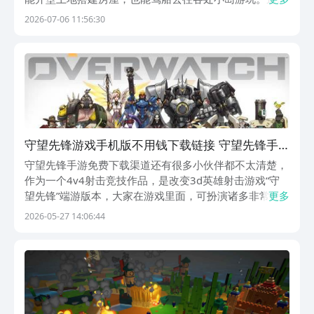
推荐九游，这是手游福利最多的游戏平台，归属于阿里巴
2026-07-06 11:56:30
巴灵犀互娱，大平台用起来让人放心，只需要1块钱就能
开通白银会员，每个月可以领取50元游戏券，一年合计...
守望先锋游戏手机版不用钱下载链接 守望先锋手
游下载免费攻略
守望先锋手游免费下载渠道还有很多小伙伴都不太清楚，
作为一个4v4射击竞技作品，是改变3d英雄射击游戏“守
望先锋”端游版本，大家在游戏里面，可扮演诸多非常经
更多
典的角色，争夺目标地点，护送运输载具，用技能招式给
2026-05-27 14:06:44
队伍争取优势，让小队赢得最终胜利。想体验手游的朋友
们在九游预约吧，手游福利最有性价比APP，背后...