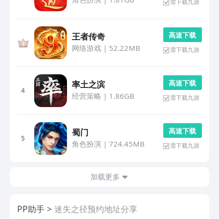
需下载九游
高 速 下 载
王者传奇
网络游戏
|
52.22MB
需下载九游
高 速 下 载
率土之滨
4
经营策略
|
1.86GB
需下载九游
高 速 下 载
蜀门
5
角色扮演
|
724.45MB
需下载九游
加载更多
PP助手
迷失之径预约地址分享