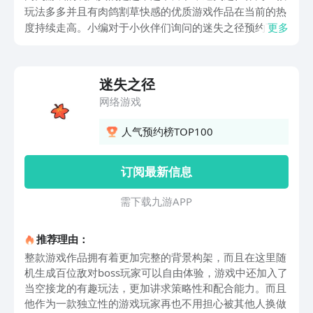
玩法多多并且有肉鸽割草快感的优质游戏作品在当前的热
度持续走高。小编对于小伙伴们询问的迷失之径预约下载
更多
的问题也进行了一下相应的分享和资料汇总，目前将最新
的下载预约地址分享在下方了，在豌豆荚上就可以进行在
线预约，游戏一经上线就可以抢先一步体验。而接下来小
迷失之径
编也将关于这款游戏的其他相关资料和大家聊一聊。
网络游戏
人气预约榜TOP100
订阅最新信息
需 下 载 九 游 A P P
推荐理由：
整款游戏作品拥有着更加完整的背景构架，而且在这里随
机生成百位敌对boss玩家可以自由体验，游戏中还加入了
当空接龙的有趣玩法，更加讲求策略性和配合能力。而且
他作为一款独立性的游戏玩家再也不用担心被其他人换做