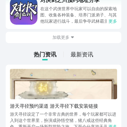
特殊的叙事方式。这些谈话不仅推动剧情
发展，而且深挖每个角色的内心世界，更
在这个武侠世界中玩家可以自由的探索地
是对玩家自身认知的挑战。伴随着古典音
图、收集各种装备、培养门派弟子、与其
乐的旋律，将智慧与情感完美融合，为玩
他玩家进行战斗，最后争夺武林霸主的宝
更多
家带来不一样的解谜体验，如果你也喜欢
位，因为很多小伙伴想身临其境体验一把
就来豌豆荚专区预约下载吧。
武林对战的热血，所以下面给大家带来了
加载更多
对决剑之川预约地址，想要体验一把的小
伙伴们可以点击下方链接，这样就可以进
入九游专区进行预约了，预约成功会第一
热门资讯
最新资讯
时间提醒玩家们游戏上线的。
游天寻径预约渠道 游天寻径下载安装链接
游天寻径设定了一个非常古典的世界，每个玩家都可以进
入到这个世界里，扮演成孙悟空猪，猪八戒这些经典角
色，重新开启一场新型冒险之旅，下面会分享游天寻径预
更多