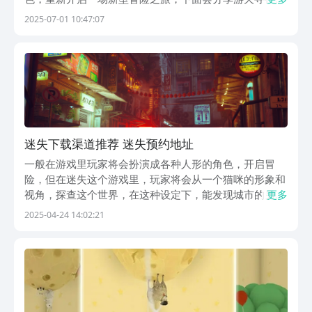
约渠道，为了让大家更了解游戏是的，也会对基础的设定
2025-07-01 10:47:07
进行简单的介绍，感兴趣的玩家可以继续看下去，了解游
戏里的内容设定。《游天寻径》最新预约下载地
址》》》》...
迷失下载渠道推荐 迷失预约地址
一般在游戏里玩家将会扮演成各种人形的角色，开启冒
险，但在迷失这个游戏里，玩家将会从一个猫咪的形象和
视角，探查这个世界，在这种设定下，能发现城市的另一
更多
面，下面会带来迷失下载渠道分享，如果比较喜欢解谜游
2025-04-24 14:02:21
戏，那么就可以尝试来游戏里操控小猫咪，进入到这个曾
经繁华，但是现在破败的城市中，不断进行各种谜题的破
解...