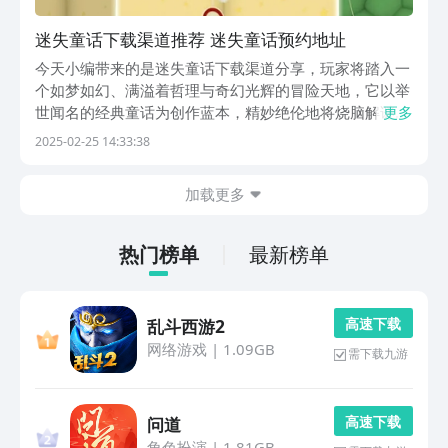
迷失童话下载渠道推荐 迷失童话预约地址
今天小编带来的是迷失童话下载渠道分享，玩家将踏入一
个如梦如幻、满溢着哲理与奇幻光辉的冒险天地，它以举
世闻名的经典童话为创作蓝本，精妙绝伦地将烧脑解谜与
更多
唯美童话元素完美融合，宛如一把神奇钥匙，引领缓缓进
2025-02-25 14:33:38
入一个温暖治愈的幻想世界，接下来小编给大家详细的介
绍一下。《迷失童话》最新预约下载地址》》》》》#
加载更多
迷...
热门榜单
最新榜单
高 速 下 载
乱斗西游2
网络游戏
|
1.09GB
需下载九游
高 速 下 载
问道
角色扮演
|
1.81GB