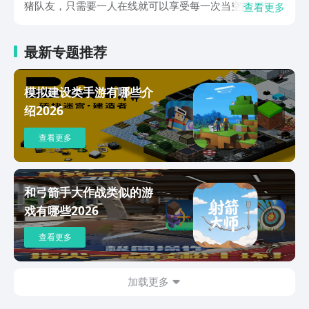
猪队友，只需要一人在线就可以享受每一次当空接龙和快
查看更多
速割草的爽快感。目前该作品当中的地图和NPC角色也是
随机生成为主，因此变得更加惊喜多多。游戏中的翻牌玩
最新专题推荐
法为玩家打造了独一无二的体验，翻牌之后的结果究竟是
惊喜还是惊吓呢？每一张卡牌都有一定的未知性，玩家可
以根据配合方式和方卡规则来进行相对应的选择，合理的
模拟建设类手游有哪些介
策略使用往往可以助你绝处逢生，目前在游戏中设计了百
绍2026
款不同的高级宝箱，在宝箱里玩家可开出更多道具装备，
即使不氪金也可以解锁不一样的欢乐享受。简单有趣的卡
查看更多
牌交互过程以及当空接龙玩法，更是让玩家可以锻炼自己
的智慧策略，使得每一次的排面布局过程更加讲求勇气和
策略的较量。灵活的卡牌组合和独一无二的世界地图为玩
家营造了更多意想不到的小惊喜，在每一次的角逐过程当
和弓箭手大作战类似的游
中都将会帮助玩家实现高效成长。迷失之境作为一款深度
戏有哪些2026
策略性的肉鸽卡牌游戏，为玩家打造出了不一样的游戏体
验感。关于迷失之境预约方面的相关问题，小编就和大家
查看更多
分享到这里，如果你也想了解更多该游戏的信息，可以持
续关注豌豆荚。
加载更多