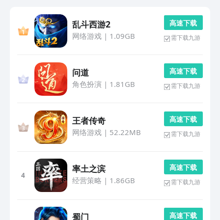
高 速 下 载
乱斗西游2
网络游戏
|
1.09GB
需下载九游
高 速 下 载
问道
角色扮演
|
1.81GB
需下载九游
高 速 下 载
王者传奇
网络游戏
|
52.22MB
需下载九游
高 速 下 载
率土之滨
4
经营策略
|
1.86GB
需下载九游
高 速 下 载
蜀门