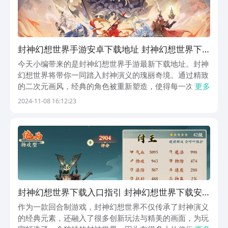
封神幻想世界手游安卓下载地址 封神幻想世界下
载链接
今天小编带来的是封神幻想世界手游最新下载地址。封神
幻想世界将带你一同踏入封神演义的瑰丽奇境。通过精致
的二次元画风，经典的角色被重新塑造，使得每一次冒险
更多
都穿越到了那个神仙妖魔共存的古老时代。你是否准备好
2024-11-08 16:12:23
披上战袍，与纣王展开一场史诗般的对决？让我们一起探
索这款游戏的魅力所在。【封神幻想世界】最新下载预
约...
封神幻想世界下载入口指引 封神幻想世界下载安
装链接推荐
作为一款回合制游戏，封神幻想世界不仅传承了封神演义
的经典元素，还融入了很多创新玩法与精美的画面，为玩