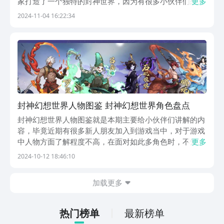
家打造了一个独特的封神世界，因为有很多小伙伴们想要
更多
游玩，所以下面就来分享下封神幻想世界下载入口，对游
2024-11-04 16:22:34
戏感兴趣的小伙伴们可以直接点击下方链接到九游中进行
下载。【封神幻想世界】最新版预约/下载》》》》》#...
封神幻想世界人物图鉴 封神幻想世界角色盘点
封神幻想世界人物图鉴就是本期主要给小伙伴们讲解的内
容，毕竟近期有很多新人朋友加入到游戏当中，对于游戏
中人物方面了解程度不高，在面对如此多角色时，不知道
更多
作何选择，但是下文中的人物图鉴，就能很好的帮助新人
2024-10-12 18:46:10
朋友了解一部分角色，从而对自己的角色选择提供一定的
思路。人物图鉴一：周武王了解封神的小伙伴们对周武
加载更多
王...
热门榜单
最新榜单