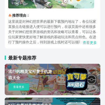
推荐理由：
这里就是封神幻想世界的最新下载预约地址了，各位玩家
直接点击链接进入便可以进行预约，在该页面中还有很多
关于封神幻想世界游戏的资讯和攻略可以查看，可以让各
位玩家更快更好地了解游戏的基础玩法和亮点特色。在进
行了预约操作之后，待到游戏上线时还可以领取到妲己角
查看更多
色的新皮肤和诸多元宝道具呢，福利可谓是非常丰厚，游
戏中也将妲己这一角色塑造的十分妩媚，让大家对于妲己
最新专题推荐
的形象有一个新的感触。游戏中还有着独特的神宠系统，
每一个神宠还可以学习专属的技能，不过这个技能只能选
择一个，如果想要学习其他技能的话就只能进行替换了，
流行的精灵宝可梦手机游
玩家可以多收集几只神宠，让他们分别学习不同的技能，
戏大全
这样在战斗中会有更好的容错率。另外游戏中还有着一个
特殊的封神法宝系统，这里可以为角色打造出不同的法宝
查看更多
出来，可以说是战斗中最强的助攻了，法宝系统中是有一
个元神等级的，将元神升至更高的等级也能够打造出更厉
害的法宝，通过每一个法宝的评分就可以看出它的等级。
最重要的就是游戏中的封神角色们啦，大家所了解到的封