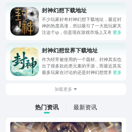
封神幻想下载地址
不少玩家好奇封神幻想下载地址，最近封
神的热度高涨，所以吸引了一大批玩家关
注这个ip，但是现在游戏市场上又有哪些
更多
游戏主要以这个世界为背景呢，这个时候
首先要想到的就是上面的这款游戏了，现
封神幻想世界下载地址
在就为大家分享一下载的方法，大家一起
来了解一下吧。
作为经常被使用的一个题材。封神其实也
出了很多款此类元素的手游，而最近其实
最多玩家在讨论的还是封神幻想世界下载
更多
地址，如果大家也听说过这款游戏，其实
本期小编也收集了相关的一些玩法可以介
加载更多
绍给大家，其中还有很多的玩法是大家在
其他的封神类游戏中体验不到的哦。
热门资讯
最新资讯