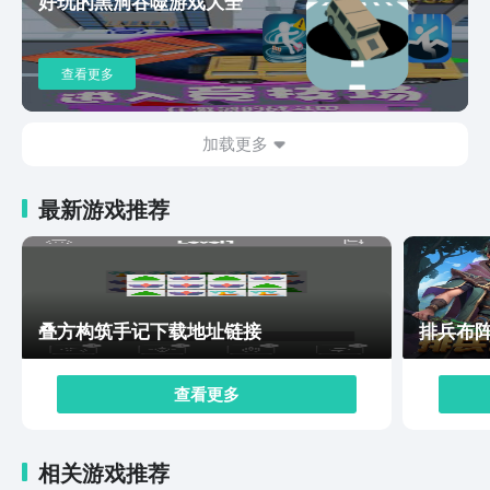
好玩的黑洞吞噬游戏大全
神榜中的经典角色这里都有刻画出来，玩家可以召集这些
名将组合成你的专属队伍，去战场中进行较量，每一位名
将还有着专属的配音和故事简介。最后游戏中采用的是经
查看更多
典的回合制战斗玩法，在主线任务中，玩家可以看到魔家
四大天王还有诸多的坏人角色们，每一个天王战斗后都可
以获得不同的奖励，而且这些天王每日可以挑战两次，也
加载更多
就是可以获取两次奖励，让每一位玩家拿奖励拿到手软。
这样一款古色古香的封神世界大家是不是迫不及待的想要
最新游戏推荐
来体验一下了呢，那么关于”封神幻想世界下载地址介绍
2024封神幻想世界最新下载链接分享“小编就为大家分享
到这里了，游戏不日便会上线，大家不要错过了最新的预
约下载通道和预约奖励。
叠方构筑手记下载地址链接
排兵布
查看更多
相关游戏推荐