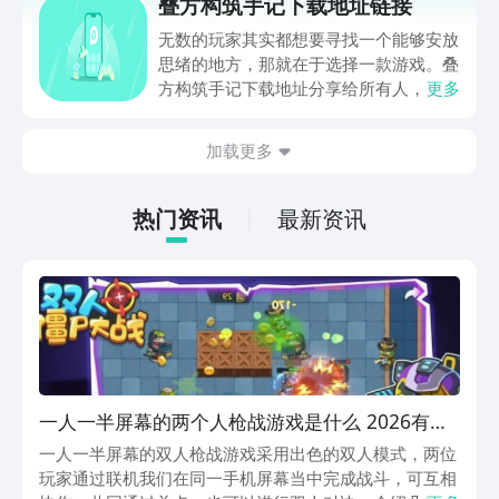
叠方构筑手记下载地址链接
关链接，在最近这款游戏的热度非常之
高，无论是先进前卫的背景设定，还是紧
无数的玩家其实都想要寻找一个能够安放
张有趣的战斗玩法，都吸引着不少同学的
思绪的地方，那就在于选择一款游戏。叠
关注，你是否也想要提前进行预约，方便
方构筑手记下载地址分享给所有人，这一
更多
在开服之后立即下载呢？那么千万别错过
款游戏玩起来还是比较简单的，主要是以
今天文章中的这些内容。
休闲体验为主，可以满足大家的体验心
加载更多
情。如果大家想要下载这款游戏，其实方
法很简单，通过以下的链接即可先来看一
下游戏的主要乐趣吧。
热门资讯
最新资讯
一人一半屏幕的两个人枪战游戏是什么 2026有趣
的枪战游戏手机版排名
一人一半屏幕的双人枪战游戏采用出色的双人模式，两位
玩家通过联机我们在同一手机屏幕当中完成战斗，可互相