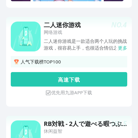
NO.
4
二人迷你游戏
网络游戏
二人迷你游戏是一款适合两个人玩的挑战
游戏，很容易上手，也很适合情侣之间打
更多
发时间培养默契，你可以在这里选择兵
乓，旋转陀螺，台球，桌上冰球，贪吃
人气下载榜TOP100
蛇，井字游戏等不同的挑战，超级魔性和
欢乐！ 游戏特色： 1、乒乓球: 用你的手
高 速 下 载
指移动球拍，挑战你的朋友! 2、相扑: 一
个著名的日本运动的多人游戏版本 3、点
优先用九游APP下载
球大战: 让守门员跳下去，把足球踢进球
门 4、坦克大战：技巧走位，躲避攻击
NO.
5
RB対戦 - 2人で遊べる暇つぶ
し無料ゲーム
休闲益智