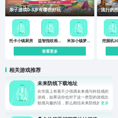
亲子游戏0-3岁有哪些好玩
流行的
托卡小镇厨房
益智指纹画画
米加小镇梦幻
挖掘机20
板
世界
查看更多
相关游戏推荐
未来防线下载地址
在市面上有着不少强调未来感与科技感的
游戏，如果说你也对于这一类型的游戏比
较感兴趣的话，那么相信未来防线的名字
更多
你一定是听说过的，小编今天的内容中为
你准备的就是未来防线下载预约的。的相