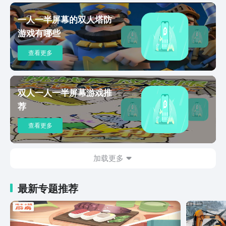
left and right, but why is it so
一人一半屏幕的双人塔防
addictive?! Don’t forget the others!
游戏有哪些
Enjoy a total of 25 mini-games: Hockey
/ Drop3 / Boxing / Musical Chairs / The
查看更多
Flask / Curling / Super Shooter / See
me rolling / Jumper / Hide n Seek /
Tap&Hold / Wheel / Coin Battle / Gun
Fight / Time Attack! / Switch-a-roo /
双人一人一半屏幕游戏推
Spikes / Brain Battle / Friend or Foe /
荐
Crazy Driver / Rescue / Capsule *not all
mini-games are available from the
查看更多
start. Good lucking finding out the
secret! At first its just fun and games,
but the competition is real!
加载更多
YOU.MUST.WIN. 【Red vs Blue Official
Website】 https://www.kingsoft.jp/rb
最新专题推荐
【Twitter】
https://twitter.com/ks_game