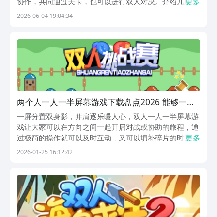
协作，共同通过关卡，也可以进行双人对决。介绍几款在
更多
九游当中就能下载，这是阿里巴巴灵犀互娱旗下的盒子，
2026-06-04 19:04:34
是手游福利性价比最划算的平台，玩手游上九游，海量代
金券和成长礼包可免费领。1、《双人僵尸大战》提供
多...
两个人一人一半屏幕游戏下载盘点2026 能够一人
一半屏幕的双人游戏汇总
一屏分置双身影，并肩逐乐暖人心，双人一人一半屏幕游
戏让大家可以在方向之间一起开启对战或协助的旅程，通
过极简的操作就可以及时互动，又可以填补碎片的时光，
更多
还可以通过近距离的配合以及对抗，拉近彼此之间的感
2026-01-25 16:12:42
情，承包各位的同频欢乐，解锁生活互动的全新的体验。
1、《双人挑战赛》双人对战速开局，分屏竞技乐不停，
游...