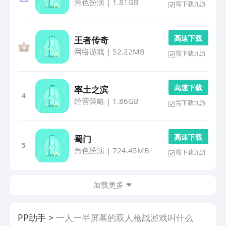
角色扮演
|
1.81GB
需下载九游
高 速 下 载
王者传奇
网络游戏
|
52.22MB
需下载九游
高 速 下 载
率土之滨
4
经营策略
|
1.86GB
需下载九游
高 速 下 载
蜀门
5
角色扮演
|
724.45MB
需下载九游
加载更多
PP助手
一人一半屏幕的双人枪战游戏叫什么