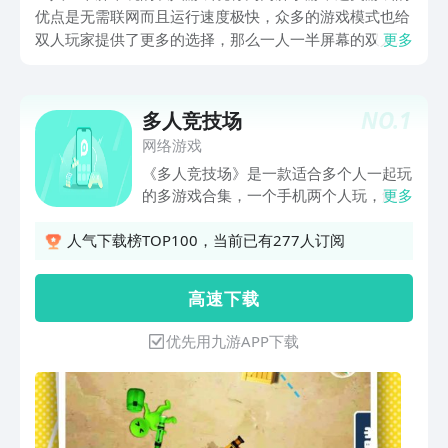
优点是无需联网而且运行速度极快，众多的游戏模式也给
双人玩家提供了更多的选择，那么一人一半屏幕的双人枪
更多
战游戏叫什么？下文介绍的五个同屏游戏内容多样且可玩
性极高，简单的操作机制能让玩家快速掌握同屏游戏的精
髓。
NO.
1
多人竞技场
网络游戏
《多人竞技场》是一款适合多个人一起玩
的多游戏合集，一个手机两个人玩，解压
更多
又休闲。而且如果在一个人也可以独自挑
战机器人！是一款非常适合好基友之间享
人气下载榜TOP100，当前已有277人订阅
受对战取胜乐趣的手游佳作！感兴趣的小
伙伴不妨下载试玩！多人同步游戏设计，
高 速 下 载
多种手指对战关卡来测试你的反应，实时
完成两人游戏挑战，享受最刺激的手指对
优先用九游APP下载
战盛宴！派对热场必备小游戏，你值得拥
有！