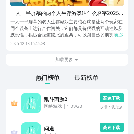
一人一半屏幕的两个人生存游戏叫什么名字2025
经典的双人生存游戏介绍
一人一半屏幕的双人生存游戏主要核心就是让两个玩家在
同个设备上进行合作闯关，它们都具备很强的互动性以及
默契性，很适合拉进彼此的距离，可以跟自己的朋友或者
更多
家人坐在一起，通过配合来顺利通关，这种面对面的写作
2025-12-18 16:45:03
能力和消除困难以后的快乐，也是为何深受大家喜爱的原
因了，下面就来盘点几款比较耐玩的。1、《双人海岛
加载更多
求...
热门榜单
最新榜单
高 速 下 载
乱斗西游2
网络游戏
|
1.09GB
需下载九游
高 速 下 载
问道