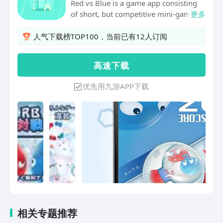
Red vs Blue is a game app consisting
of short, but competitive mini-games!
更多
There are a total of 25 different mini-
games to choose from, and with just a
人气下载榜TOP100，当前已有12人订阅
single artphone or tablet, two people
can play. Enjoy mini-game battles
高 速 下 载
anytime, anywhere! RECCOMMENDED
FOR: - People who are bored and have
优先用九游APP下载
free time - lunch breaks with friends -
Parties and gathering - When you’re at
a loss for words during your first date -
when waiting in line - families, because
toddlers to grandparents can enjoy!
TOP 3 RED VS BLUE MINI-GAMES: 1st:
Tap and Bash Push your opponent out
of the ring! Tap speed is everything!
2nd: Survival Defend yourself by
avoiding enemies! Will you be able to
survive is heated battle? 3rd: The Great
Escape Run for your life or you’ll get
相关专题推荐
crushed! All you have to do is move