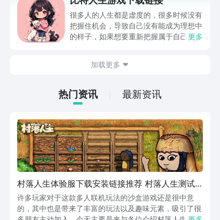
多人在看了试玩之后对于这款游戏有了很
高的兴趣，但是找不到下载的地址，所以
很多人的人生都是虚度的，很多时候没有
才会询问。
把握住机会，导致自己没有能成为理想中
的样子，如果想要重新把握属于自己的人
更多
生方向，那就不要错过比特人生游戏下载
链接，这个游戏是一个非常接近现实生活
加载更多
设置的人生模拟游戏，游戏虽然采用的是
纯文字交互，但即使这样也可以让玩家有
比较真实的体验，每个人都能在游戏里过
热门资讯
最新资讯
上一个自己想要的生活。
村落人生体验服下载安装链接推荐 村落人生测试
服下载链接分享
许多玩家对于这款多人联机玩法的沙盒游戏还是很中意
的，其中也是带来了丰富的玩法以及趣味元素，吸引了很
多朋友主动加入，今天主要是来与各位介绍村落人生测试
更多