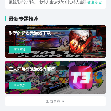
更新最新的消息。比特人生游戏简介比特人生游戏这是一
查看更多
款适合多类型玩家所喜欢的游戏，采取了全身模拟人生的
游戏，在传统的职业基础上又已经增加了一些新的职业，
最新专题推荐
让更多的玩家有所选择，日常当中也增加了不少的节目玩
法，这是让你感受到什么叫做浓浓的乐趣。这款游戏在不
断发展的过程中，你可以根据自己的喜好选择各种的理财
耐玩的超次元游戏下载
活动，甚至还可以开一家自己喜欢的小店当商人等等。比
特人生在玩的时候确实会有着一定的优势，可以设计自己
的生活路线，体会到你不一样的人生。另外大型的社交系
查看更多
统能够让你交到更多的朋友，整体的画面感简直太漂亮
了，互动的模式能给你带来了超棒的体验，在探索的过程
中你也发现人生的乐趣真的很多，你想要决定自己的人生
都可以满足你。比特人生测试服下载是不是伙伴已经了解
三人同屏对战游戏有哪些
了呢？在了解之后，你赶快下载这款游戏吧，像现在游戏
当中，你肯定会遇到更多的好朋友，还能够体会游戏所带
来的乐趣。
查看更多
加载更多