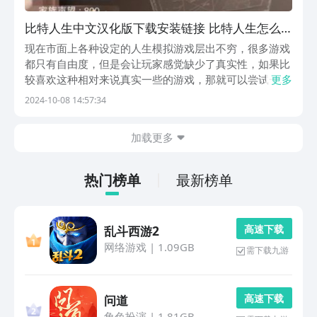
比特人生中文汉化版下载安装链接 比特人生怎么
下载
现在市面上各种设定的人生模拟游戏层出不穷，很多游戏
都只有自由度，但是会让玩家感觉缺少了真实性，如果比
较喜欢这种相对来说真实一些的游戏，那就可以尝试一下
更多
比特人生，下面会带来比特人生中文版下载，通过这个游
2024-10-08 14:57:34
戏绝对能让玩家感觉自己进入到了一个平行的时空技能，
感受一个别样的人生，同时也需要遵循游戏里特定的规
加载更多
则...
热门榜单
最新榜单
高 速 下 载
乱斗西游2
网络游戏
|
1.09GB
需下载九游
高 速 下 载
问道
角色扮演
|
1.81GB