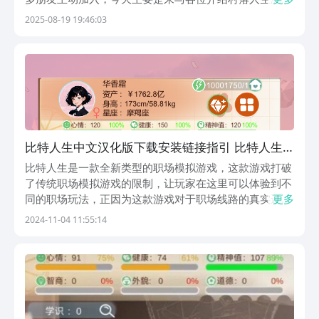
服下载，若是希望能抢先入坑其中体验，那么小编带来的
2025-08-19 19:46:03
描述就能为朋友们提供帮助，各位近期对于此有想法，就
接着来往下看看。【村落人生】最新版预约/下载地
址》》...
比特人生中文汉化版下载安装链接指引 比特人生
正版下载地址盘点
比特人生是一款全新类型的职场模拟游戏，这款游戏打破
了传统职场模拟游戏的限制，让玩家在这里可以体验到不
同的职场玩法，正因为这款游戏对于职场线路的真实还
更多
原，才导致有很多玩家都想要找到比特人生中文版下载地
2024-11-04 11:55:14
址体验一下，今天，小编就把这款游戏的下载地址分享出
来，让那些想要玩这款游戏的伙伴们都可以找到正确的下
载...