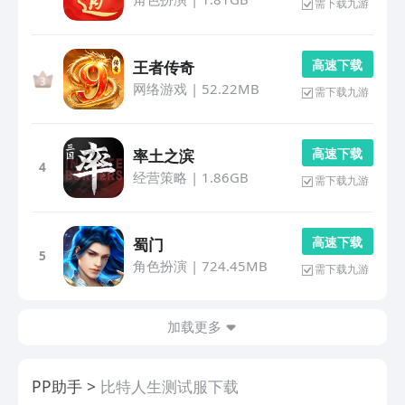
需下载九游
高 速 下 载
王者传奇
网络游戏
|
52.22MB
需下载九游
高 速 下 载
率土之滨
4
经营策略
|
1.86GB
需下载九游
高 速 下 载
蜀门
5
角色扮演
|
724.45MB
需下载九游
加载更多
PP助手
比特人生测试服下载