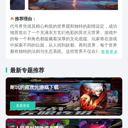
推荐理由：
代号界凭借其精心构筑的世界观和独特的剧情设定，成功
地营造出了一个充满东方玄幻色彩的异次元世界。游戏中
的每一个和角色都蕴藏着深厚的文化底蕴。玩家将在游戏
中探索不同的位面，从人间到妖都、再到灵界，每个世界
都有独特的法则与生态系统。这些世界不仅在视觉上充满
查看更多
了冲击力，更在玩法上带来了层层递进的深度挑战。你需
要通过不断的探索，收集各种线索和道具，破解隐藏在背
最新专题推荐
后的重重谜题，逐步揭开这些世界的真相。游戏的战斗系
统极具策略性。在游戏中，玩家需要面对各种各样的妖
怪。妖怪们的属性和技能千变万化。如何针对这些妖怪的
耐玩的超次元游戏下载
弱点制定有效的战术，将成为你通关的关键。游戏中丰富
的技能系统和多样的角色能力，为战斗带来了更多的可能
性。你可以通过合理分配角色的能力点数，搭配出最适合
查看更多
当前战斗的组合。同时，角色的行动顺序安排、技能的释
放时机等因素也将直接影响战斗的结果。代号界中的探索
元素极为丰富，给玩家带来了前所未有的冒险体验。在游
戏中，隐藏路径和秘密地点遍布各个角落，等待着你去发
三人同屏对战游戏有哪些