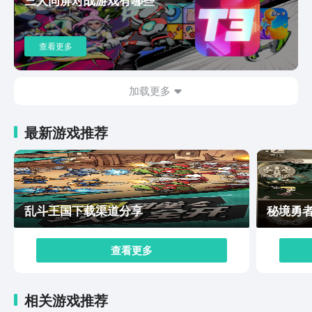
掘。通过仔细观察场景中的细节，解开各种谜题，你可以
获得珍贵的资源和强力的装备。这些探索内容不仅丰富了
游戏的玩法层次，也极大地增加了游戏的可玩性和耐玩
查看更多
性。每一次成功解开谜题，都会让你产生强烈的成就感，
而这些隐藏的奖励也将为你后续的冒险之旅提供强有力的
支持。以上就是代号界测试服下载地址介绍的内容了。代
加载更多
号界是一款不可多得的精品RPG游戏，成功地为玩家打造
了一个充满魅力的东方玄幻世界。准备好踏上这场奇幻的
最新游戏推荐
冒险之旅了吗？不妨进入代号界，让这个神秘世界为你揭
示无尽的可能性。
乱斗王国下载渠道分享
秘境勇
查看更多
相关游戏推荐