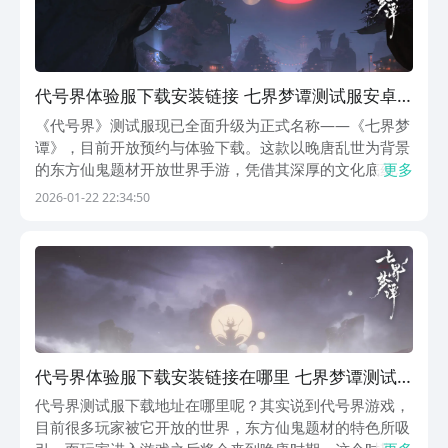
代号界体验服下载安装链接 七界梦谭测试服安卓
iOS安装包获取
《代号界》测试服现已全面升级为正式名称——《七界梦
谭》，目前开放预约与体验下载。这款以晚唐乱世为背景
的东方仙鬼题材开放世界手游，凭借其深厚的文化底蕴与
更多
创新玩法，正吸引大量玩家关注。游戏将民俗信仰、志怪
2026-01-22 22:34:50
传说、传统手工艺等元素深度融入世界观，构建出一个表
里交织、虚实相生的奇幻江湖。【七界梦谭】最新版预约
代号界体验服下载安装链接在哪里 七界梦谭测试
服在哪里下载
代号界测试服下载地址在哪里呢？其实说到代号界游戏，
目前很多玩家被它开放的世界，东方仙鬼题材的特色所吸