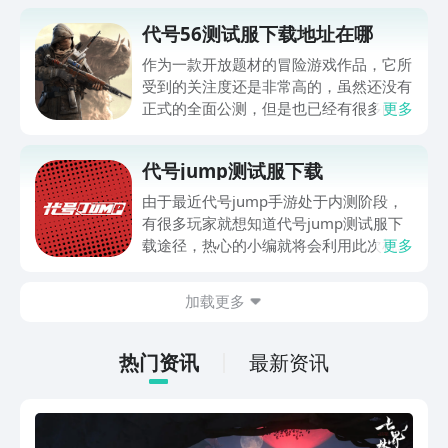
代号56测试服下载地址在哪
作为一款开放题材的冒险游戏作品，它所
受到的关注度还是非常高的，虽然还没有
正式的全面公测，但是也已经有很多的朋
更多
友想要去下载体验了，今天小编就来和大
家说下代号56测试服下载地址在哪，小
代号jump测试服下载
编建议大家可去通过九游来进行先行预
约，这样在游戏开放测试和公测以后，自
由于最近代号jump手游处于内测阶段，
己就能第一时间掌握到具体的消息了。
有很多玩家就想知道代号jump测试服下
载途径，热心的小编就将会利用此次机会
更多
为大家推荐代号jump测试服下载地址，
能够帮助各位能更快的了解到游戏之中的
加载更多
玩法和有哪些角色会出现，对代号jump
测试服下载感兴趣的小伙伴们就千万不要
错过这期的内容，因为小编还会带领大家
热门资讯
最新资讯
具体的了解游戏的各个方面。