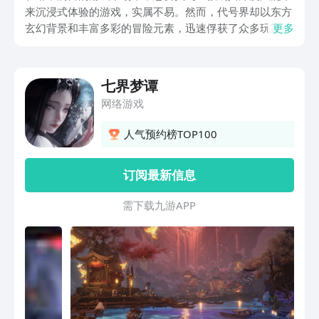
来沉浸式体验的游戏，实属不易。然而，代号界却以东方
玄幻背景和丰富多彩的冒险元素，迅速俘获了众多玩家的
更多
心。今天小编就带来代号界测试服下载地址介绍。你将扮
演一位除妖师，穿梭于异次元世界，探索神秘的力量，解
开一个个深埋在历史尘埃中的谜题。
七界梦谭
网络游戏
人气预约榜TOP100
订阅最新信息
需 下 载 九 游 A P P