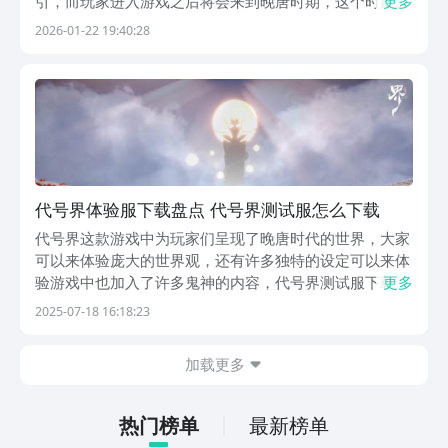
引，而玩家进入游戏之后将会来到晚唐时期，这个时期其
更多
实是特别乱的。只是很多玩家在体验该游戏的时候，不仅
2026-01-22 19:40:28
仅了解了民俗元素，甚至还会涉及到交互玩法，在游戏当
中会涉及到修仙机制，最终能够让玩家感受到奇幻的冒
险...
代号界体验服下载盘点 代号界测试服怎么下载
代号界这款游戏中为玩家们呈现了晚唐时代的世界，大家
可以来体验庞大的世界观，还有许多独特的设定可以来体
验游戏中也加入了许多鬼神的内容，代号界测试服下载介
更多
绍，这款游戏中，玩家们可以体验到冒险叙事的内容，还
2025-07-18 16:18:23
有许多的故事情节可以来感受，加上了解谜的内容，游戏
的画面也是比较精致立体的，可以为玩家们带来沉浸感
加载更多
满...
热门榜单
最新榜单