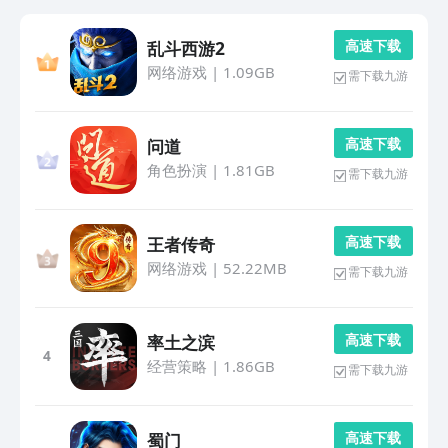
高 速 下 载
乱斗西游2
网络游戏
|
1.09GB
需下载九游
高 速 下 载
问道
角色扮演
|
1.81GB
需下载九游
高 速 下 载
王者传奇
网络游戏
|
52.22MB
需下载九游
高 速 下 载
率土之滨
4
经营策略
|
1.86GB
需下载九游
高 速 下 载
蜀门