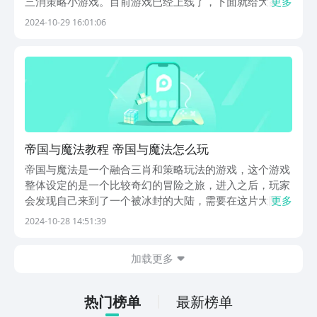
三消策略小游戏。目前游戏已经上线了，下面就给大家分
更多
享帝国与魔法下载地址，同时会向大家简单介绍下它的玩
2024-10-29 16:01:06
法亮点，喜欢三消小游戏的玩法，不妨来下载体验一下。
【帝国与魔法】最新版预约/下载》》》》》#帝国与魔...
帝国与魔法教程 帝国与魔法怎么玩
帝国与魔法是一个融合三肖和策略玩法的游戏，这个游戏
整体设定的是一个比较奇幻的冒险之旅，进入之后，玩家
会发现自己来到了一个被冰封的大陆，需要在这片大陆上
更多
抵御亡灵的侵袭，帝国与魔法攻略会在下面介绍出来，如
2024-10-28 14:51:39
果没有玩过这个游戏的话，就可以通过攻略了解一下基础
的设定，能体验到一个相对比较欢乐的冒险之旅。帝国
加载更多
与...
热门榜单
最新榜单