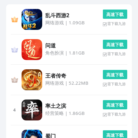
高 速 下 载
乱斗西游2
网络游戏
|
1.09GB
需下载九游
高 速 下 载
问道
角色扮演
|
1.81GB
需下载九游
高 速 下 载
王者传奇
网络游戏
|
52.22MB
需下载九游
高 速 下 载
率土之滨
4
经营策略
|
1.86GB
需下载九游
高 速 下 载
蜀门