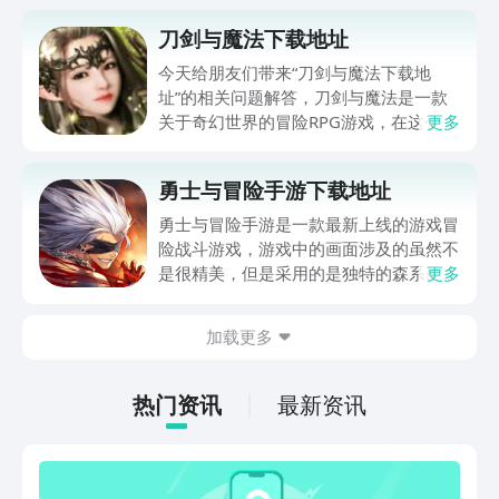
刀剑与魔法下载地址
今天给朋友们带来“刀剑与魔法下载地
址”的相关问题解答，刀剑与魔法是一款
关于奇幻世界的冒险RPG游戏，在这个奇
更多
幻的世界中，玩家可以在这片大陆上迎接
超爽是战斗体验，痛快无比，乐趣升级。
勇士与冒险手游下载地址
对这款游戏感兴趣的小伙伴，赶紧点击下
方链接下载体验吧！
勇士与冒险手游是一款最新上线的游戏冒
险战斗游戏，游戏中的画面涉及的虽然不
是很精美，但是采用的是独特的森系画
更多
风，在配合上打斗效果还是非常不错的，
由于不少玩家找不到勇士与冒险手游下载
加载更多
地址，所以接下来小编要给朋友们详细讲
解一下，方便玩家们去下载体验！
热门资讯
最新资讯