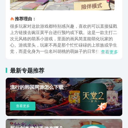
推荐理由：
很多玩家对这款游戏都特别感兴趣，喜欢的可以直接猛戳
上方链接去豌豆荚平台进行预约或下载。这是一款主打二
次元风格的萌系小游戏，里面的画风简直能萌化玩家的
心。游戏里头，玩家不再是那个忙忙碌碌的上班族或学生
党，而是化身为一位名叫胡桃的萌妹子的日常生活伙伴。
查看更多
就是跟玩家一起宅家一起搞怪一起分享快乐的那种小伙
伴。每天打开游戏，就像是翻开了一本胡桃的日记本，里
最新专题推荐
面记录着她的点点滴滴，还有那些让人忍俊不禁的小故
事。玩家可以帮她打扮得漂漂亮亮的，设计各种搞怪又可
爱的表情包，甚至还能为她配上有趣的语音和视频，让她
流行的韩国网游怎么下载
的世界因为玩家的参与而变得更加丰富多彩。胡桃日记可
以收集美少女图片表情包，随着游戏的深入还会解锁更多
有趣的玩法和互动，和胡桃一起经历更多温馨又搞笑的故
查看更多
事，随着经历的越来越多，玩家和角色之间也会有比较深
厚的感情。这个游戏的氛围也是比较清新可爱的，每一个
画面甚至都可以截图去做壁纸简直太好看了，就好像是专
门创作出来的绘本一样。这个游戏里面还有一些主线和副