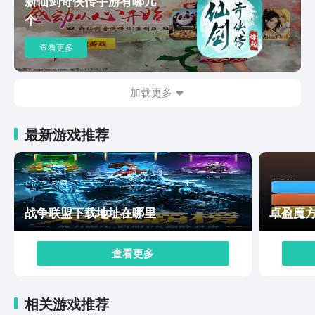
新仙剑奇侠传手游有哪几
线故事，可以带着玩家一步一步的摸索这个游戏世界。当
个
然我们需要提前做好选择，因为这可能会影响到整个游戏
的进度以及这位美少女的成长。整个游戏的代入感都比较
查看更多
强烈，参与感也很强，在其他游戏的对比之下，还是这款
游戏比较有意思。以上就是胡桃日记预约方法有哪些的全
部内容，在胡桃日记的世界里，没有复杂的任务，没有激
加载更多
烈的竞争，只有满满的温馨和治愈。它就像是玩家忙碌生
活中的一抹亮色，让玩家在疲惫之余找到一丝慰藉。所以
最新游戏推荐
还在等什么？快来预约胡桃日记，和胡桃一起享受这份宁
静与美好。
战争联盟下载地址在哪里
卓盈魔
查看更多
相关游戏推荐