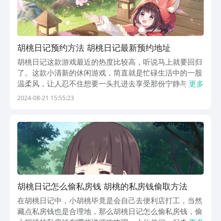
胡桃日记预约方法 胡桃日记最新预约地址
胡桃日记这款游戏最近的热度比较高，听说马上就要回归
了。这款小清新的休闲游戏，简直就是忙碌生活中的一股
温柔风，让人忍不住想要一头扎进去享受那份宁静与治
更多
愈。那么胡桃日记预约方法有哪些？接下来小编为大家详
2024-08-21 15:55:23
细介绍一下预约方法，希望帮助大家能够了解到这款宝藏
游戏。《胡桃日记》最新下载预约地址》》》》》#胡桃
日...
胡桃日记怎么偷私房钱 胡桃的私房钱偷取方法
在胡桃日记中，小胡桃毕竟是会自己去便利店打工，当然
藏点私房钱也是合理地，那么胡桃日记怎么偷私房钱，偷