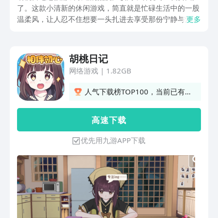
了。这款小清新的休闲游戏，简直就是忙碌生活中的一股
温柔风，让人忍不住想要一头扎进去享受那份宁静与治
更多
愈。那么胡桃日记预约方法有哪些？接下来小编为大家详
细介绍一下预约方法，希望帮助大家能够了解到这款宝藏
游戏。
胡桃日记
网络游戏
|
1.82GB
人气下载榜TOP100，当前已有
778人订阅
高 速 下 载
优先用九游APP下载