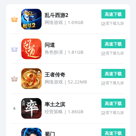
高 速 下 载
乱斗西游2
网络游戏
|
1.09GB
需下载九游
高 速 下 载
问道
角色扮演
|
1.81GB
需下载九游
高 速 下 载
王者传奇
网络游戏
|
52.22MB
需下载九游
高 速 下 载
率土之滨
4
经营策略
|
1.86GB
需下载九游
高 速 下 载
蜀门