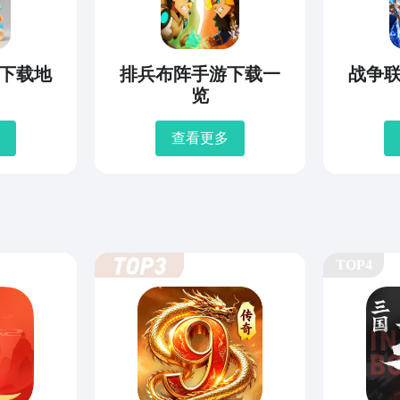
下载地
排兵布阵手游下载一
战争
览
查看更多
TOP4