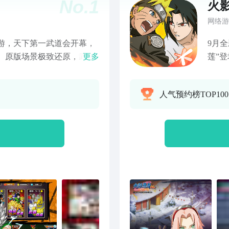
No.
1
火
网络游
手游，天下第一武道会开幕，
9月
 原版场景极致还原，武道
更多
莲”登场！
心打造的孙悟空、龟仙人等
、照美冥[忍
到最真实的龙珠世界。 华丽
启 
人气预约榜TOP10
实的打斗，体验最震撼的打
行证忍
上布尔玛的小手一起闯出一
体验