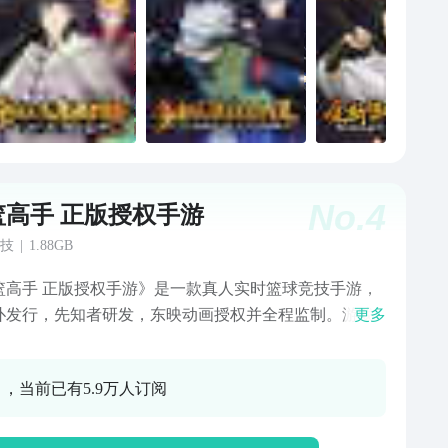
No.
4
篮高手 正版授权手游
技
|
1.88GB
篮高手 正版授权手游》是一款真人实时篮球竞技手游，
扑发行，先知者研发，东映动画授权并全程监制。游戏
更多
多样的比赛模式和剧情还原《灌篮高手》赋予我们的热
代，一圆你我曾经“称霸全国”的梦想！
0 ，当前已有5.9万人订阅