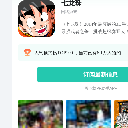
七龙珠
网络游戏
《七龙珠》2014年最震撼的3D
最强武者之争，挑战超级赛亚人！
大会、界王星、那美克星以及精
上百位独特的武者3D形象带你回
人气预约榜TOP100 ，当前已有6.1万人预约
的视觉战斗设计，完美展现最真
击快感，与超级赛亚人组队，拉
番天地吧。
订阅最新信息
需 下 载 P P 助 手 A P P