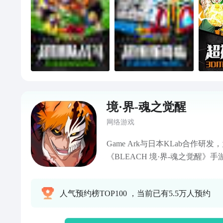
境·界-魂之觉醒
网络游戏
Game Ark与日本KLab合作研发
《BLEACH 境·界-魂之觉醒
剧情，各位漫迷们可以在战斗的
快感，与黑崎一护一同舞动斩魄
人气预约榜TOP100 ，当前已有5.5万人预约
迸发少年热血。百分百还原3D人
及音效，再现原作的大地图大世
其境，按捺不住颤动的手臂，让