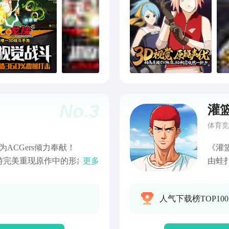
No.
3
灌
体育竞
，为ACGers倾力奉献！
《灌
》手游完美重现原作中的形象与
更多
由蛙
过程中体味畅快淋漓的战斗
将以
刀，体会无双的格斗精髓，
血时
人气下载榜TOP10
物模型，真实带感的打击感
界，强烈的代入感让你身临
我们一起期待！