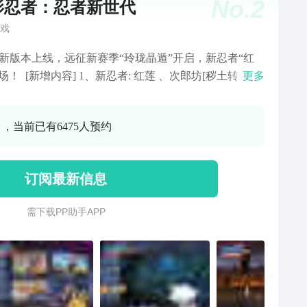
No.
2
影忍者：忍者新世代
戏
全新版本上线，远征新赛季“玲珑晶遁”开启，新忍者“红
 [新增内容] 1、新忍者: 红莲 、次郎坊[秽土转生]
更多
界大战] 2、新活动: 中秋主题活动---月满金秋开
3、新赛季：忍界远征新赛季开启，全新地图开放挑战，通
0 ，当前已有6475人预约
者---红莲，新时装---青梦华章，全新远征饰品上线！
火影忍者大世界，即刻进入“火影忍者:忍者新世代“！
订阅最新信息
需 下 载 P P 助 手 A P P