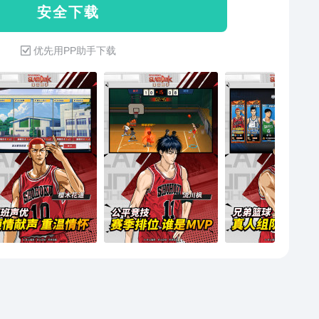
安 全 下 载
优先用PP助手下载