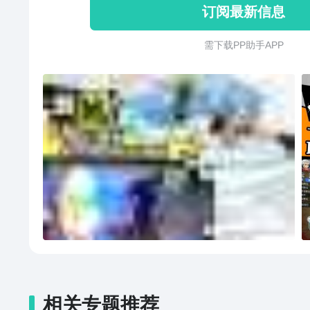
订阅最新信息
需 下 载 P P 助 手 A P P
相关专题推荐