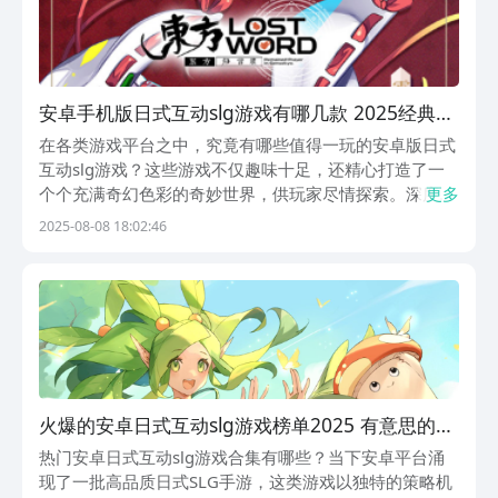
安卓手机版日式互动slg游戏有哪几款 2025经典的
安卓版日式slg游戏介绍
在各类游戏平台之中，究竟有哪些值得一玩的安卓版日式
互动slg游戏？这些游戏不仅趣味十足，还精心打造了一
个个充满奇幻色彩的奇妙世界，供玩家尽情探索。深度与
更多
挑战性实现了巧妙且和谐的交融。这种融合并非生硬拼
2025-08-08 18:02:46
凑，而是如同细腻的画师，将两种看似不同的色彩，巧妙
地晕染在同一幅画卷之上。又能感受到策略规划带来的
满...
火爆的安卓日式互动slg游戏榜单2025 有意思的日
式互动slg游戏推荐
热门安卓日式互动slg游戏合集有哪些？当下安卓平台涌
现了一批高品质日式SLG手游，这类游戏以独特的策略机