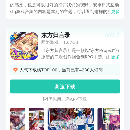
的感觉，也是可以很好的打开我们的视野，安卓日式互动
slg游戏合集的内容是本期的主题，可以看到这样的游戏
更多
有不同的特色所在，互动性要强、画面偏向于日式风格等
等，所以在选择游戏的时候也是花了很久，给玩家们带来
了几款精品进行介绍。
NO.
1
东方归言录
网络游戏
|
1.67GB
《东方归言录》是一款以“东方Project”为
原型的二次创作回合制RPG手游。由日本
更多
以动漫手办闻名的Good Smile
Company（良笑社）与擅长做RPG的
人气下载榜TOP100，当前已有4230人订阅
NextNinja共同开发。在本作中，
因“LostWord”导致幻想乡发生巨大的异
高 速 下 载
变，为了解决异变，东方Project中的角
色们将重聚一起展开冒险。除了大家熟悉
优先用九游APP下载
的博丽灵梦以及雾雨魔理沙，还有更多各
色各样的角色登场，与她们一起携手周游
幻想乡