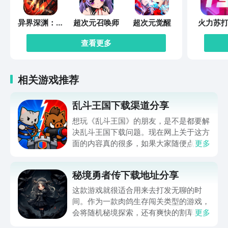
异界深渊：觉
超次元召唤师
超次元觉醒
火力苏打
醒
查看更多
相关游戏推荐
乱斗王国下载渠道分享
想玩《乱斗王国》的朋友，是不是都要解
决乱斗王国下载问题。现在网上关于这方
面的内容真的很多，如果大家随便点击陌
更多
生链接，就很容易遇到安装包信息不完整
的情况。想省去这些麻烦，直接通过九游
秘境勇者传下载地址分享
app进行下载会更加方便，九游是手游福
利最多的游戏平台，在这里不仅能够看到
这款游戏就很适合用来去打发无聊的时
游戏资源，还能及时查看后续的消息、活
间。作为一款肉鸽生存闯关类型的游戏，
动内容等相关信息。
会将随机秘境探索，还有爽快的割草闯关
更多
全部都放在一起。秘境勇者传下载地址是