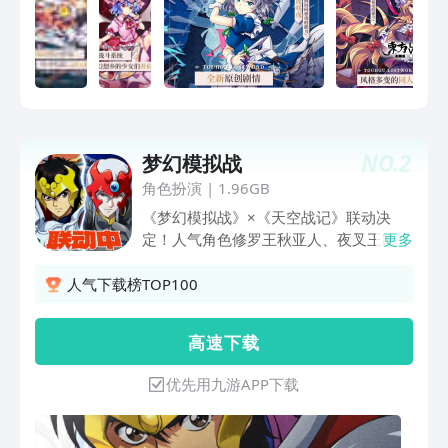
NO.
2
梦幻模拟战
角色扮演
|
1.96GB
《梦幻模拟战》×《天空战记》联动决
定！人气角色修罗王秋亚人、夜叉王凯、
更多
迦楼罗王力伽降临！联动剧情活动来袭，
参与可得联动英雄迦楼罗王力伽！联动特
人气下载榜TOP100
别活动开启，得联动限定头像与士兵皮
肤！限定光之回响皮肤上线，「梵天继承
高 速 下 载
者-光」、「梵天继承者-影」登场！更有
永焰锻炉、传说的门扉、安酱的重铸机活
优先用九游APP下载
动助力，炽焰燃魂，试炼开启！