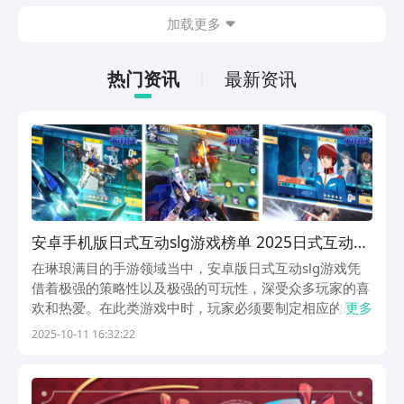
在什么地方呢？玩家只需要通过以下的链
加载更多
接就可以下载。游戏的上手门槛还是比较
低的，一只手就可以操控，很适合用来去
打发无聊的时间，可玩性真的比较高。
热门资讯
最新资讯
安卓手机版日式互动slg游戏榜单 2025日式互动
slg安卓版游戏手机版有哪几款
在琳琅满目的手游领域当中，安卓版日式互动slg游戏凭
借着极强的策略性以及极强的可玩性，深受众多玩家的喜
欢和热爱。在此类游戏中时，玩家必须要制定相应的战略
更多
以及战术，比如要结合地形地貌以及其中角色的类型，制
2025-10-11 16:32:22
定出相应的战术，从而轻松获得胜利。您可在其中选择到
自己喜欢的人物角色，还可随意释放出超强的战斗技能...