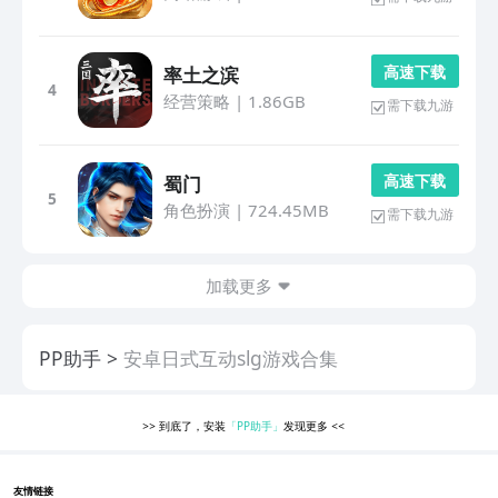
高 速 下 载
率土之滨
4
经营策略
|
1.86GB
需下载九游
高 速 下 载
蜀门
5
角色扮演
|
724.45MB
需下载九游
加载更多
PP助手
安卓日式互动slg游戏合集
>>
到底了，安装
「PP助手」
发现更多
<<
友情链接