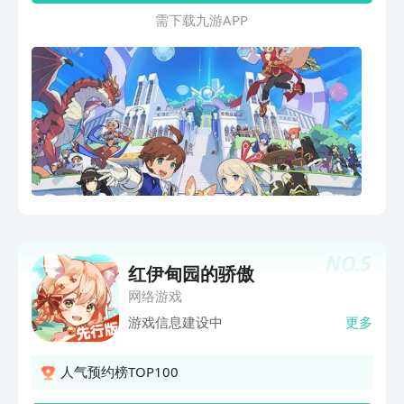
通过多人合作的方式，与伙伴一同挑战强
需 下 载 九 游 A P P
大的领主，赢取更加丰盛的奖励！
NO.
5
红伊甸园的骄傲
网络游戏
游戏信息建设中
更多
人气预约榜TOP100