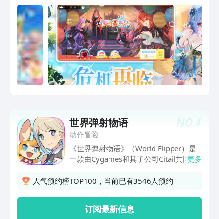
NO.
4
世界弹射物语
动作冒险
《世界弹射物语》（World Flipper）是
一款由Cygames和其子公司Citail共同开
更多
发的动作手游新作，在本作中，玩家将通
过瞄准目标，弹射角色来打败敌人。游戏
人气预约榜TOP100，当前已有3546人预约
中有着多种多样的角色，巧妙地利用不同
角色的技能和特性，使出精彩的组合技，
订阅最新信息
来华丽的打败敌人吧。同时，玩家还可以