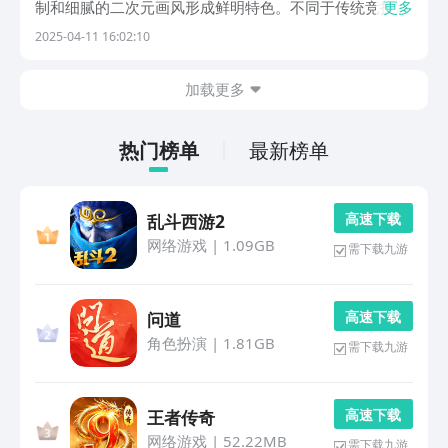
制和细腻的二次元画风形成鲜明特色。不同于传统竞技游
更多
戏，它们更注重战术布局与资源调配的脑力博弈，比如需
2025-04-11 16:02:10
要精密计算行动点数，或是通过角色羁绊触发连锁技能。
1、《世界弹射物语》游戏的核心玩法在于精准...
加载更多
热门榜单
最新榜单
高 速 下 载
乱斗西游2
网络游戏
|
1.09GB
需下载九游
高 速 下 载
问道
角色扮演
|
1.81GB
需下载九游
高 速 下 载
王者传奇
网络游戏
|
52.22MB
需下载九游