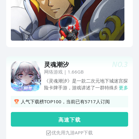
NO.
3
灵魂潮汐
网络游戏
|
1.66GB
《灵魂潮汐》是一款二次元地下城迷宫探
险卡牌手游，游戏讲述了一群特殊身份的
更多
人偶师，从魔女手中拯救即将崩坏世界的
故事。 在命运的指引下，玩家成为人偶
人气下载榜TOP100，当前已有5717人订阅
师加入组织，守护小镇，探索异世界迷
宫，揭开世界崩坏的真相，一同化腐朽为
高 速 下 载
神奇。
优先用九游APP下载