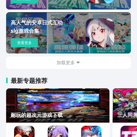
高人气的安卓日式互动
slg游戏合集
查看更多
加载更多
最新专题推荐
耐玩的超次元游戏下载
三人同