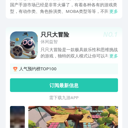
国产手游市场已经是非常火爆了，有着各种各有的游戏类
型，有动作类、角色扮演类、MOBA类型等等，不同的玩
更多
法都代表着不同的游戏乐趣，各个游戏都在吸引着众多玩
家。那么有什么好玩的国产游戏呢？接下来就跟随小编，
继续看下去吧。
NO.
1
只只大冒险
休闲益智
只只大冒险是一款极具娱乐性和思维挑战
的游戏，独特的双人模式让你可以与好友
更多
一起体验冒险的乐趣，游戏通过Q版风格
独特的画面，带你进入一个充满想象力和
人气预约榜TOP100
奇幻的世界。
订阅最新信息
需 下 载 九 游 A P P