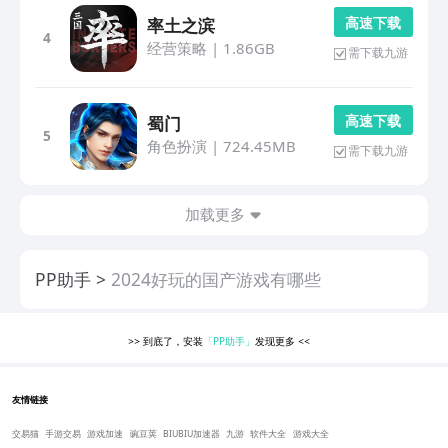
高 速 下 载
率土之滨
4
经营策略
|
1.86GB
需下载九游
高 速 下 载
蜀门
5
角色扮演
|
724.45MB
需下载九游
加载更多
PP助手
2024好玩的国产游戏有哪些
>>
到底了，安装
「PP助手」
发现更多
<<
友情链接
交易猫
手游交易
游戏加速
豌豆荚
BIUBIU加速器
九游
软件大全
游戏大全