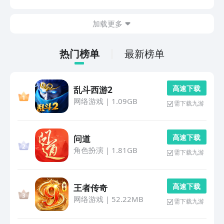
们的需要，而且也在最近一段时间也一度获得了不少玩家
们的认可，快跟着小编一起看一看这些国产游戏当中的...
加载更多
热门榜单
最新榜单
高 速 下 载
乱斗西游2
网络游戏
|
1.09GB
需下载九游
高 速 下 载
问道
角色扮演
|
1.81GB
需下载九游
高 速 下 载
王者传奇
网络游戏
|
52.22MB
需下载九游