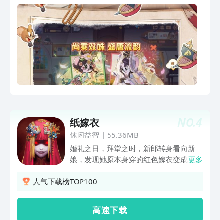
~参与并完成新活动便能100%免费获得
超重磅福利——S级皮肤升级卡！
NO.
4
纸嫁衣
休闲益智
|
55.36MB
婚礼之日，拜堂之时，新郎转身看向新
娘，发现她原本身穿的红色嫁衣变成了白
更多
色的纸嫁衣，随后莫明消失。新郎在寻找
真相的过程中不断遇到诡异之事，逐渐了
人气下载榜TOP100
解到关于新娘家村子的黑暗风俗，以及一
段尘封已久的恩怨……
高 速 下 载