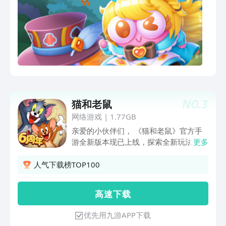
NO.
3
猫和老鼠
网络游戏
|
1.77GB
亲爱的小伙伴们， 《猫和老鼠》官方手
游全新版本现已上线，探索全新玩法，参
更多
与惊喜活动，海量福利等你来拿，汤姆和
杰瑞陪你度过开心每一天！ 【新赛季】
人气下载榜TOP100
小伙伴们准备好开启崭新征程了吗？27
赛季慢节奏日，相伴炉火旁，一起享受惬
高 速 下 载
意时光吧~ 【新福利】 罐头工厂活动开
启！让我们集中火力，协助汤姆杰瑞击败
优先用九游APP下载
邪恶鲨鱼，追回属于自己的金罐头大奖吧