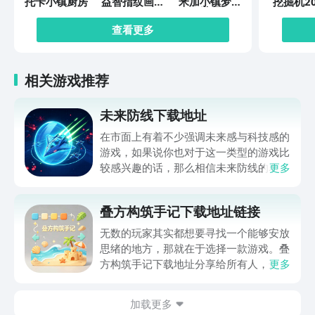
托卡小镇厨房
益智指纹画画
米加小镇梦幻
挖掘机20
板
世界
查看更多
相关游戏推荐
未来防线下载地址
在市面上有着不少强调未来感与科技感的
游戏，如果说你也对于这一类型的游戏比
较感兴趣的话，那么相信未来防线的名字
更多
你一定是听说过的，小编今天的内容中为
你准备的就是未来防线下载预约的。的相
叠方构筑手记下载地址链接
关链接，在最近这款游戏的热度非常之
高，无论是先进前卫的背景设定，还是紧
无数的玩家其实都想要寻找一个能够安放
张有趣的战斗玩法，都吸引着不少同学的
思绪的地方，那就在于选择一款游戏。叠
关注，你是否也想要提前进行预约，方便
方构筑手记下载地址分享给所有人，这一
更多
在开服之后立即下载呢？那么千万别错过
款游戏玩起来还是比较简单的，主要是以
今天文章中的这些内容。
休闲体验为主，可以满足大家的体验心
加载更多
情。如果大家想要下载这款游戏，其实方