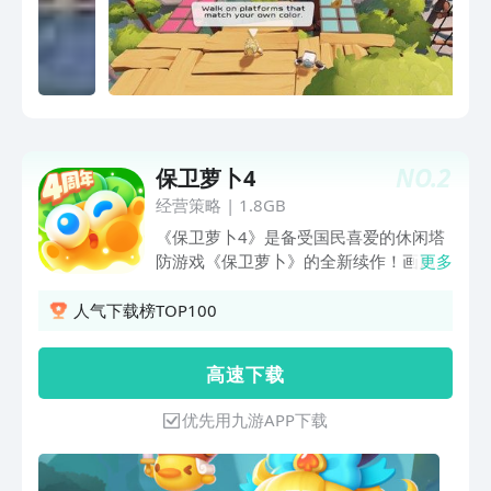
NO.
2
保卫萝卜4
经营策略
|
1.8GB
《保卫萝卜4》是备受国民喜爱的休闲塔
防游戏《保卫萝卜》的全新续作！画风Q
更多
萌可爱，玩法休闲有趣，上手简单，带你
畅享指尖塔防新体验！ 【塔防创新，海
人气下载榜TOP100
量关卡】 40+特色炮塔自由摆放，尽情打
造奇妙塔防布局！180+反派呆兔来势汹
高 速 下 载
汹，智退强敌保卫萝卜！数千关趣味关卡
持续更新，体验新鲜不重样！ 【影视大
优先用九游APP下载
作，即刻开拍】 阿波进军影视圈，携手
全新天敌呆兔，上演精彩剧作！《卧兔藏
龙》圆满武侠梦、《绿野奇缘》一