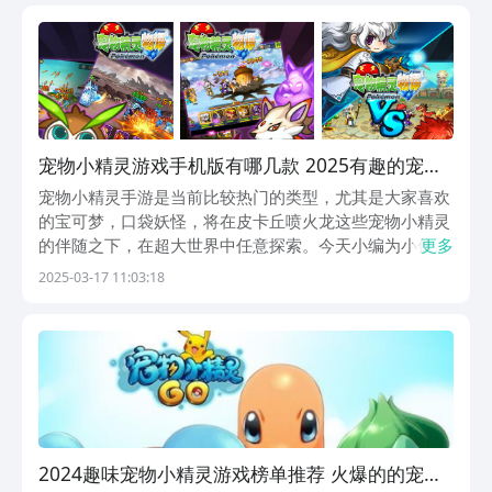
能组合通过完成属性相克，来增加战斗力，进化宠物形
态...
宠物小精灵游戏手机版有哪几款 2025有趣的宠物
小精灵手游介绍
宠物小精灵手游是当前比较热门的类型，尤其是大家喜欢
的宝可梦，口袋妖怪，将在皮卡丘喷火龙这些宠物小精灵
的伴随之下，在超大世界中任意探索。今天小编为小伙伴
更多
们总结多款以宠物精灵为主题的热门手游，有创新玩法与
2025-03-17 11:03:18
设计，提供丰富挑战关卡与副本可组队挑战，共同成长也
可自由在超大世界中探索。1、《宠物精灵物语》这里
也...
2024趣味宠物小精灵游戏榜单推荐 火爆的的宠物