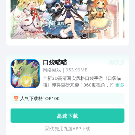
NO.
3
口袋喵喵
网络游戏
|
953.99MB
全新3D高清写实风格口袋手游《口袋喵
喵》即将重磅来袭！360度视角，打造全
更多
方位沉浸体验！采用无缝地图设计，1:1
还原真实的口袋世界！除了经典的掌机
人气下载榜TOP100
1v1对战玩法外，精灵巨大化、神兽融
合、限时狩猎等创新玩法，将带你感受绝
高 速 下 载
无仅有的全新口袋游戏体验！各式各样的
PVE、PVP及丰富精彩的活动福利都已蓄
优先用九游APP下载
势待发！让我们向着更高的目标出发，在