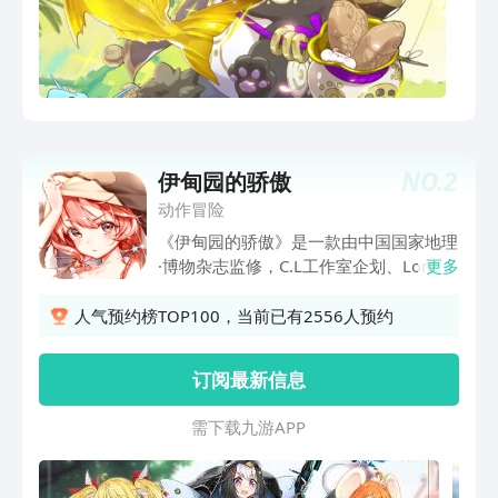
NO.
2
伊甸园的骄傲
动作冒险
《伊甸园的骄傲》是一款由中国国家地理
·博物杂志监修，C.L工作室企划、Lorenz
更多
工作室制作的动物娘卡牌 RPG 手游，豪
华声优阵容全剧情配音，全角色Live2D
人气预约榜TOP100，当前已有2556人预约
动态，来成为我们的Leader吧！
订阅最新信息
需 下 载 九 游 A P P