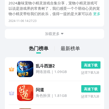
小精灵游戏手机版有哪几款
2024趣味宠物小精灵游戏合集分享，宠物小精灵游戏可
以说是游戏界的常青树了，我们感受一个个萌动心灵的宠
物小精灵带给我们的欢乐，值得一提的是大家可以在游戏
更多
里设置宠物跟随玩法，这样我们不论走到哪里都能与心爱
2024-11-06 14:27:23
的小精灵进行互动，在一次次战斗冒险中感受这些小精灵
们给予我们的温暖。1、《宠物小精灵GO》《宠物小...
加载更多
热门榜单
最新榜单
高 速 下 载
乱斗西游2
网络游戏
|
1.09GB
需下载九游
高 速 下 载
问道
角色扮演
|
1.81GB
需下载九游