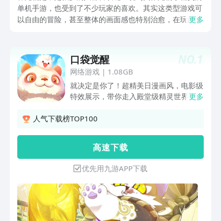
单机手游，也受到了不少玩家的喜欢。其实这类型游戏可
以自由的冒险，甚至整体的画面感也特别治愈，在玩的过
更多
程中真是感觉特别的痛快，如果你对这类游戏特别感兴
趣，那么不妨来看一看，相信会给你带来了更好的体验。
NO.
1
口袋觉醒
网络游戏
|
1.08GB
就决定是你了！超精美日漫画风，电影级
特效展示，带你走入殿堂级精灵世界。总
更多
共超800种精灵搜寻，多数值体系差异化
培养，组成属于你的精灵战队，挑战道
人气下载榜TOP100
馆，赢得联盟冠军头衔，精灵大师的终极
挑战！公会巅峰对决，个人跨服争霸，多
高 速 下 载
种玩法热血碰撞，精灵与你一路相伴！
优先用九游APP下载