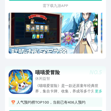
灵！Mega进化，精灵突破Mega形态，
需 下 载 九 游 A P P
解锁全新技能！特色贸易功能，神兽、学
习机、携带物自由交易！八大道馆，四大
天王等你来战！
NO.
5
喵喵爱冒险
休闲益智
《喵喵爱冒险》是一款还原童年经典世
界，集合卡牌、收集，养成等多个元素打
更多
造全新口袋游戏，主线冒险，用多变的组
合来不断的挑战和战斗吧！可以组建不同
人气预约榜TOP100，当前已有406人预约
的阵容，在竞技舞台上打败其他对手成为