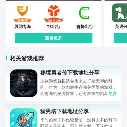
风韵专车
T3出行
曹操出行
英语
查看更多
相关游戏推荐
秘境勇者传下载地址分享
这款游戏就很适合用来去打发无聊的时
间。作为一款肉鸽生存闯关类型的游戏，
会将随机秘境探索，还有爽快的割草闯关
更多
全部都放在一起。秘境勇者传下载地址是
在什么地方呢？玩家只需要通过以下的链
猛男塔下载地址分享
接就可以下载。游戏的上手门槛还是比较
低的，一只手就可以操控，很适合用来去
平时如果工作比较繁忙，没有太多的时间
打发无聊的时间，可玩性真的比较高。
盯着去刷副本，不如就来看一下这款游