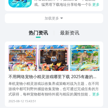
戏。猛男塔下载地址分享给每一个玩家，
更多
这款游戏主要的就是以挂机角色扮演爬塔
为主。并不需要高强度的动手操作，利用
加载更多
空余的时间就可以慢慢的养成角色，就很
适合那些普通的玩家，大家可以一起来看
一下。
热门资讯
最新资讯
不用网络宠物小精灵游戏哪里下载 2025有趣的宠
物精灵单机游戏手机版排名
单机宠物小精灵游戏以收集养成策略对战为主题，在不同
游戏中都可到野外捕捉收集宠物，也可通过完成任务的方
式获得，每种宠物都有独特外观与相应的属性技能，而宠
更多
物的捕捉效率会受到天气时间的影响。单机宠物小精灵游
2025-08-12 15:43:51
戏又加入策略对战模式，战斗系统非常注重属性克制与技