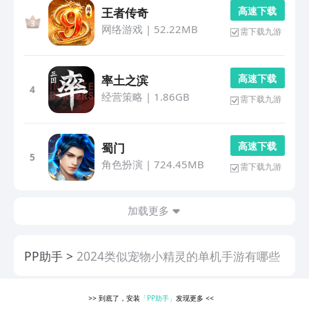
高 速 下 载
王者传奇
网络游戏
|
52.22MB
需下载九游
高 速 下 载
率土之滨
4
经营策略
|
1.86GB
需下载九游
高 速 下 载
蜀门
5
角色扮演
|
724.45MB
需下载九游
加载更多
PP助手
2024类似宠物小精灵的单机手游有哪些
>>
到底了，安装
「PP助手」
发现更多
<<