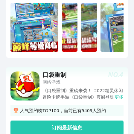
《口袋喵喵》的世界里任意冒险吧！
NO.
4
口袋重制
网络游戏
《口袋重制》重磅来袭！ 2022精灵休闲
冒险卡牌手游《口袋重制》震撼登场！
更多
采用次世代UNITY3D引擎倾力打造，千
人匠心打造3D豪华画质，在战斗场景中
人气预约榜TOP100，当前已有5409人预约
展示华丽酷炫精灵究极技能动画，带你体
验前所未有的视听盛宴。重现经典，重温
订阅最新信息
儿时感动！野外草丛探险，捕捉神兽精