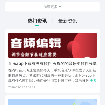
为主。并不需要高强度的动手操作，利用
加载更多
空余的时间就可以慢慢的养成角色，就很
适合那些普通的玩家，大家可以一起来看
一下。
热门资讯
最新资讯
音乐app下载有没有软件 火爆的的音乐类软件分享
在流行音乐飞速发展的今天，手机音乐软件也成了人们获
取最新热点、紧跟时代潮流的一种随身听，那音乐app下
载有什么软件呢，他们会利用实时排行榜，算法推荐，以
更多
及社会互动等手段，以最快的速度向大家推荐最受欢迎的
2026-03-23 14:58:29
歌曲，而不是等待。安装一款符合个人爱好的软体，不仅
能带来听觉上的享受，更能让数码科技融入当下的文化...