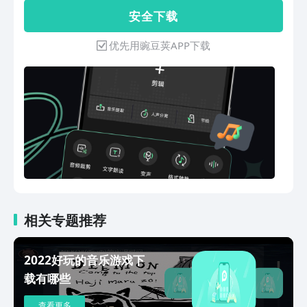
作手机铃声 • 多轨无缝拼接：语音、音
安 全 下 载
乐、音效智能对齐融合 • 专业淡入淡
出：平滑处理音频起止过渡二、智能声音
优先用豌豆荚APP下载
处理 ✓ 人声伴奏分离：快速提取纯净人
声或背景音乐 ✓ 环境降噪：智能消除键
盘声/风声等背景杂音 ✓ 动态音量平
衡：自动调节忽大忽小的录音片段三、创
意音频工坊 → 文字转语音：支持方言、
多国语言及特色音色配音→ 模拟钢琴模
块：虚拟88键钢琴，实时演奏录制原创
旋律 → 实时变声系统：萝莉/大叔/机器
人等趣味音效 → 空间音效渲染：模拟
3D立体声场环境四、全能格式管理 ✔
视频音乐提取：从电影/短视频剥离背景
音轨 ✔ 多格式无损转换：
相关专题推荐
mp3/aac/wav/flac跨设备兼容 ✔ 本地
音乐库：基础播放功能✔ 音频倒放：倒
2022好玩的音乐游戏下
放大挑战，音频倒放黑科技｜一键解锁隐
载有哪些
藏声纹，音乐彩蛋/鬼畜创作全适配！
【四大场景解决方案】1. 铃声制作：截
查看更多