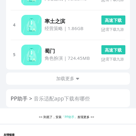
高 速 下 载
率土之滨
4
经营策略
|
1.86GB
需下载九游
高 速 下 载
蜀门
5
角色扮演
|
724.45MB
需下载九游
加载更多
PP助手
音乐适配app下载有哪些
>>
到底了，安装
「PP助手」
发现更多
<<
友情链接