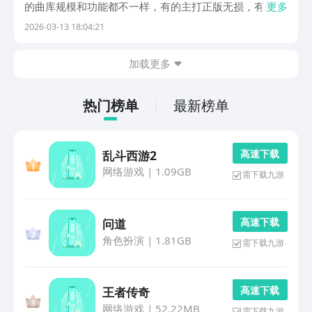
的曲库规模和功能都不一样，有的主打正版无损，有的走
更多
免费路线，有的更在意推荐算法够不够准。小编整理了几
2026-03-13 18:04:21
款在用户群体里口碑较好的音乐软件，曲库大小、音质表
现、会员价格都有所不同，开车听歌也好，通勤路上塞
加载更多
着...
热门榜单
最新榜单
高 速 下 载
乱斗西游2
网络游戏
|
1.09GB
需下载九游
高 速 下 载
问道
角色扮演
|
1.81GB
需下载九游
高 速 下 载
王者传奇
网络游戏
|
52.22MB
需下载九游