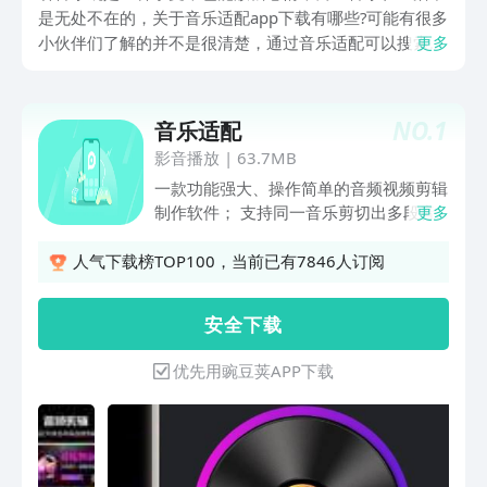
是无处不在的，关于音乐适配app下载有哪些?可能有很多
小伙伴们了解的并不是很清楚，通过音乐适配可以搜索或
更多
者是下载以及听不同音质的音乐。还拥有多种搜索模式来
满足不同人群的听歌需求，也可对音乐进行编辑处理，打
造出适合自己的风格的音乐。
NO.
1
音乐适配
影音播放
|
63.7MB
一款功能强大、操作简单的音频视频剪辑
制作软件； 支持同一音乐剪切出多段音
更多
频，多种音频编辑模式 ，一键合成，简
单出色，功能实用！！！
人气下载榜TOP100，当前已有7846人订阅
安 全 下 载
优先用豌豆荚APP下载