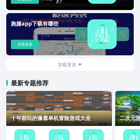
取歌曲高潮片段，添加淡入效果2. 内容
创作：用虚拟钢琴创作旋律 + 混音拼接
多元素材 = 生成原创BGM，录制钢琴演
奏片段作为短视频配乐3. 录音优化：降
跑腿app下载有哪些
噪处理会议录音，提升语音清晰度4. 翻
唱改编：分离原唱人声，录制专属音乐作
品【技术优势】• 专业级处理引擎：支持
查看更多
48kHz高精度音频编辑 • 全免费模式：
无会员限制，无功能限制，无需登录，直
接使用• 钢琴引擎：采用高精度音源采
加载更多
样，还原真实钢琴音色• 低延迟响应：触
控反馈延迟＜20ms，媲美物理键盘立即
最新专题推荐
免费体验 Android全平台支持，点击下
载开启音频创作之旅
十年前玩的像素单机冒险游戏大全
二次元