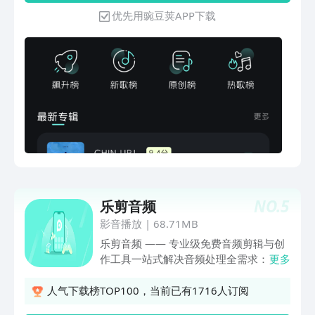
自己独特的音乐作品。实时预览，即时调
优先用豌豆荚APP下载
整在编辑过程中，您可以实时预览作品效
果，随时调整音效，确保每一处细节都符
合预期。
NO.
5
乐剪音频
影音播放
|
68.71MB
乐剪音频 —— 专业级免费音频剪辑与创
作工具一站式解决音频处理全需求：剪
更多
辑/混音/转换/创作/演奏，零门槛轻松掌
握【核心功能体系】一、精准音频剪辑•
人气下载榜TOP100，当前已有1716人订阅
0.1秒级波形裁剪：准确截取音乐片段制