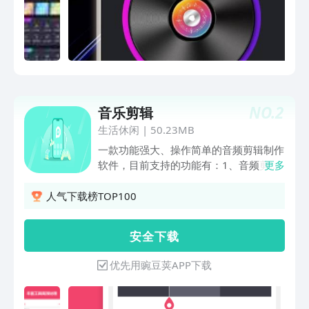
NO.
2
音乐剪辑
生活休闲
|
50.23MB
一款功能强大、操作简单的音频剪辑制作
软件，目前支持的功能有：1、音频剪切
更多
2、音频拼接合成3、音频混音4、音频格
式转换5、改变音频音量大小6、音频淡
人气下载榜TOP100
入淡出7、视频提取音频8、变音、变
速、变调9、声道的合成、分离10、一键
安 全 下 载
立体声环绕11、文字转语音12、音频转
文字13、伴奏人声分离14、音频降噪
优先用豌豆荚APP下载
15、均衡器16、录音17、空白音乐18、
定制时长19、批量除去头尾20、合唱、
回声、收音机、倒放音效21、提取乐器