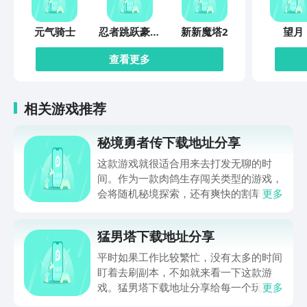
元气骑士
忍者跳跃豪华
新新魔塔2
望月
版
查看更多
相关游戏推荐
秘境勇者传下载地址分享
这款游戏就很适合用来去打发无聊的时
间。作为一款肉鸽生存闯关类型的游戏，
会将随机秘境探索，还有爽快的割草闯关
更多
全部都放在一起。秘境勇者传下载地址是
在什么地方呢？玩家只需要通过以下的链
猛男塔下载地址分享
接就可以下载。游戏的上手门槛还是比较
低的，一只手就可以操控，很适合用来去
平时如果工作比较繁忙，没有太多的时间
打发无聊的时间，可玩性真的比较高。
盯着去刷副本，不如就来看一下这款游
戏。猛男塔下载地址分享给每一个玩家，
更多
这款游戏主要的就是以挂机角色扮演爬塔