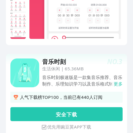
声音22、音频分割、多段剪切23、分段
变调、分段修改音量24、去除停顿、去
除静音25、音频闪避26、音频修复27、
混响效果28、反转相位29、Lrc歌词编辑
30、修改音乐信息31、音乐翻唱32、简
易编曲33、植入广告34、大文件分享
35、Opus解码36、音/视频合成37、视
频剪切38、视频拼接39、视频倒放40、
视频加/减速41、视频相册42、视频提取
NO.
3
音乐时刻
文字43、m3u8下载
生活休闲
|
65.36MB
音乐时刻极速版是一款集音乐推荐、音乐
制作、乐理知识学习以及音乐格式转换于
更多
一体的综合性音乐应用。它为用户提供了
丰富的音乐工具，帮助用户轻松探索音乐
人气下载榜TOP100，当前已有440人订阅
世界，发挥音乐创造力，提升音乐素养，
实现音乐格式的灵活转换。音乐时刻极速
安 全 下 载
版操作简便，它为用户提供了全方位的音
乐体验和学习资源，也能不断提升自己的
优先用豌豆荚APP下载
音乐技能和素养。