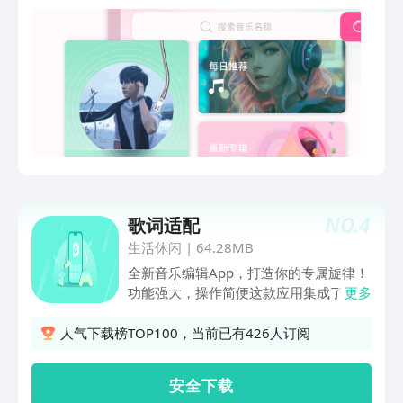
NO.
4
歌词适配
生活休闲
|
64.28MB
全新音乐编辑App，打造你的专属旋律！
功能强大，操作简便这款应用集成了众多
更多
专业级音乐编辑功能，无论您是音乐达人
还是音乐小白，都能轻松上手。简单直观
人气下载榜TOP100，当前已有426人订阅
的界面设计，让您随时随地创作、编辑自
己的音乐作品。海量音效，随心搭配您可
安 全 下 载
以根据个人喜好，自由搭配音效，创作出