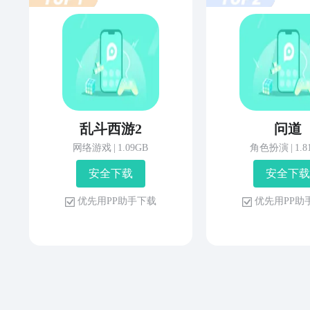
乱斗西游2
问道
网络游戏
|
1.09GB
角色扮演
|
1.
安 全 下 载
安 全 下 载
优 先 用 P P 助 手 下 载
优 先 用 P P 助