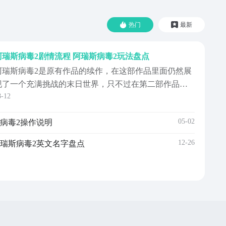
热门
最新
阿瑞斯病毒2剧情流程 阿瑞斯病毒2玩法盘点
阿瑞斯病毒2是原有作品的续作，在这部作品里面仍然展
现了一个充满挑战的末日世界，只不过在第二部作品里
8-12
会和原有的剧情设定稍有区别，想了解相关内容的可以
看一下阿瑞斯病毒2剧情流程，会跟大家介绍一下在这部
05-02
斯病毒2操作说明
作品里面设定的背景以及玩家需要注意的内容，了解了
游戏之后才能更好的制定策略，参与游戏里的对战。在
12-26
阿瑞斯病毒2英文名字盘点
二部作...