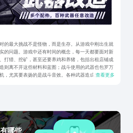
对的最大挑战不是怪物，而是生存。从游戏中刚出生就
实的问题。游戏中还有时间的概念，每一天都要面对新
、打猎、挖矿，甚至还要养鸡和养猪，包括出租店铺成
造则离不开这些材料和蓝图；战斗使用的武器也包罗万
机，尤其要表扬的是战斗音效。各种武器造成的伤害，
查看更多
中剧情和解谜元素也是一大特色。有着狡猾的NPC和怪
宁死不退的无脑打怪了。以小编的寥寥数语，实在无法
人的地方呢？赶紧点击获取2024阿瑞斯病毒2移植版
戏有哪些