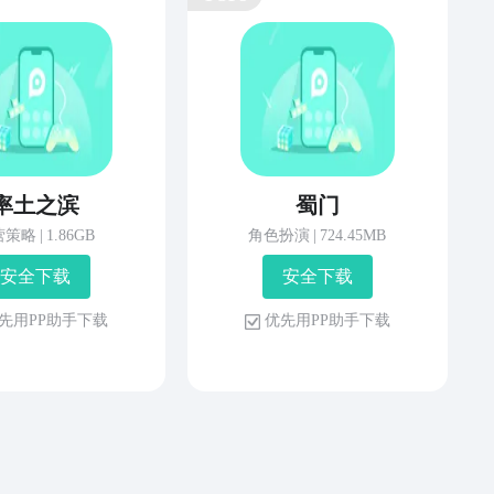
率土之滨
蜀门
营策略
|
1.86GB
角色扮演
|
724.45MB
安 全 下 载
安 全 下 载
先 用 P P 助 手 下 载
优 先 用 P P 助 手 下 载