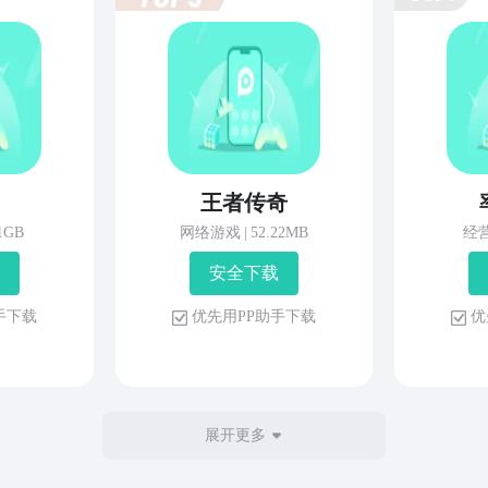
王者传奇
81GB
网络游戏
|
52.22MB
经
安 全 下 载
 手 下 载
优 先 用 P P 助 手 下 载
优 
展开更多