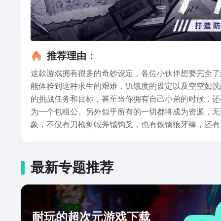
推荐理由：
这款游戏拥有很多的奇妙设定，各位小伙伴想要完全了
能体验到这种求生的艰难，饥饿度的设定以及空空如洗
的挑战任务和目标，甚至当你拥有自己小弟的时候，还
为一个包租公。另外似乎所有的一切都将成为资源，无
象，不仅有刀枪剑戟斧钺钩叉，也有铁镐狼牙棒，还有
比如钢锤沉重的砸击、弓弩射出的劲风，而当Boss“
物，比如怪物失血过多会逃跑休息，等玩家无暇管它时
将游戏中的精彩与新奇元素一一道来；眼见为实，耳听
最新专题推荐
下载来看看吧！
耐玩的超次元游戏下载