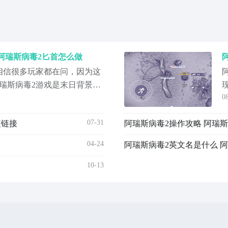
阿瑞斯病毒2匕首怎么做
相信很多玩家都在问，因为这
瑞斯病毒2游戏是末日背景的
0
可以招募工人为你打工成为
的战士与你一起并肩作战，
07-31
装链接
阿瑞斯病毒2操作攻略 阿瑞
发现探索，工欲善其事必先
方必须先把自己的武装准备
04-24
阿瑞斯病毒2英文名是什么 
第
10-13