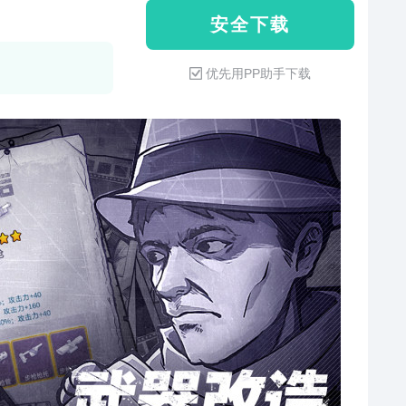
安 全 下 载
优先用PP助手下载