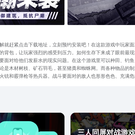
解就赶紧点击下载地址，立刻预约安装吧！在这款游戏中玩家面
的背包，让玩家强烈的感受到压力。如何生存下来成了眼前最现
要面对给他们发薪水的现实问题。在这个游戏里可以种田、钓鱼
论是木材树枝、矿石羽毛，甚至猪粪和蜘蛛网。而各种物品的制
火铳和霰弹枪等热兵器。战斗要面对的敌人也形形色色、充满危
吼”出场时，那一声大吼让人不禁毛骨悚然，真如身临其境。在游戏
，又钻出来偷袭，直让人惊呼这是群有智商的怪。再也不是那种
为虚。如果你也好奇这款原汁原味的阿瑞斯续作，到底有哪些吸引
三人同屏对战游