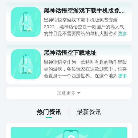
黑神话悟空游戏下载手机版免费
安装2022
黑神话悟空游戏下载手机版免费安装
2022，黑神话悟空是一款国产的高人气
的并且是不需要网络的单机大型游戏，这
更多
款游戏在制作上就远超了很多很多的单机
游戏，不管是很多国产的还是国外的单机
黑神话悟空下载地址
游戏都比不了的。并且这款游戏还是根据
我们的四大名著之一西游记改编而来的，
黑神话悟空作为一款特别有趣的动作冒险
非常的具有国风色彩。下面就让我们一起
类的游戏，各位玩家在这款游戏中，也将
来看看在哪里可以下载到这款黑神话悟空
会置身于一个西游世界。在这个地方可以
更多
手游吧。
感受到不同的战斗场景，也可以感受到非
常连贯的故事情节。今天便给大家带来黑
加载更多
神话悟空下载的内容，喜欢玩这种游戏的
玩家，可以在手机上下载挑战一下。
热门资讯
最新资讯