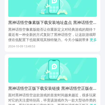
黑神话悟空像素版下载安装地址盘点 黑神话悟空
像素版下载地址推荐
黑神话悟空像素版能否让你重新定义对经典游戏的期待？
最近有一种全新的方式复刻了黑神话悟空，让这款游戏即
便在低配置下也能展现其独特魅力。今天小编就带来黑神
更多
话悟空像素版下载安装地址介绍。无论是棍法还是法宝，
2024-10-09 13:49:53
这个像素版本都为玩家提供了无穷的搭配可能性，让我们
一起来探讨这款作品的诸多亮点。《黑神话悟空像素
版》...
黑神话悟空正版下载安装链接 黑神话悟空正版在
哪里下载
面对黑神话悟空这款游戏的首发时间越来越近，很多玩家
对它的关注度特别高，毕竟该游戏作为一款大型动作类的