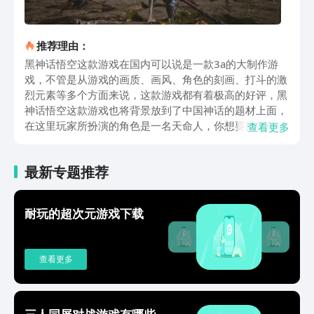
推荐理由：
黑神话悟空这款游戏在国内可以说是一款3a的大制作游
戏，不管是从游戏的画质、画风、角色的刻画、打斗的激
烈元素等多个方面来说，这款游戏都有着极高的好评，黑
神话悟空这款游戏也将背景放到了中国神话的题材上面，
在这里玩家所扮演的角色是一名天命人，你想要找到曾经
查看更多
人们口口相传的那个传说的真相，为此你踏上一段西游之
路。该款游戏将把时间线拉回到了唐僧师徒在结束了西天
最新专题推荐
取经的时间内，你为了追寻唐三师徒四人西天取经的过程
于是也踏上了西行之路，在这段旅途中你将会遇到很多妖
魔鬼怪，这些妖魔鬼怪中你发现原来妖怪并不都是坏的，
耐玩的超次元游戏下载
还有很多的好妖怪存在的。做为一款以经典神话故事西游
记为主要元素的游戏，在这款游戏中重现了孙悟空的本领
七十二般变化以及从太上老君炼丹炉门获得的火眼金睛，
查看更多
除此之外在这里对于孙悟空这个角色更是进行了深入的刻
画，虽然角色和电视剧的孙悟空可能不是那么的相像，但
是游戏却把孙悟空的性格和缺点刻画的及其逼真，我们在
这里能够沉浸到游戏角色之中。在剧情和任务以及玩法这
三人同屏对战游戏有哪些