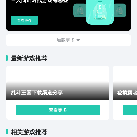
一方面，游戏的制作方也没有放松，高清的游戏画质再加
上跌宕起伏的各种剧情不断的刺激着玩家的内心，丰富的
各种任务又促使我们不停的深入探索。好了，以上就是黑
查看更多
神话悟空正版预约地址的内容了，总的来说，黑神话悟空
这款游戏为玩家重现了唐僧师徒西天取经之路，如果你也
喜欢这种经典题材的游戏那么建议你你可以体验一下，不
加载更多
知道预约地址也没关系小编已经把预约地址在上方分享给
诸位了赶快点击预约吧。
最新游戏推荐
乱斗王国下载渠道分享
秘境勇
查看更多
相关游戏推荐