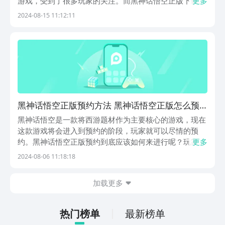
游戏，受到了很多玩家的关注。而黑神话悟空正版下载地
更多
址在哪里呢？估计这也是很多玩家迫切想要知道的，下面
2024-08-15 11:12:11
小编就针对这方面的问题做相关内容的介绍。《biubiu加
速器》最新预约下载链接：》》》》》#biub...
黑神话悟空正版预约方法 黑神话悟空正版怎么预
约
黑神话悟空是一款将西游题材作为主要核心的游戏，现在
这款游戏将会进入到预约的阶段，玩家就可以尽情的预
约。黑神话悟空正版预约到底应该如何来进行呢？玩家就
更多
可以看一下接下来的步骤，根据这些步骤就可以完成，从
2024-08-06 11:18:18
头到尾的操作都是超级简单的。《biubiu加速器》最新预
约下载地址》》》》》#biubiu加速器#《《...
加载更多
热门榜单
最新榜单