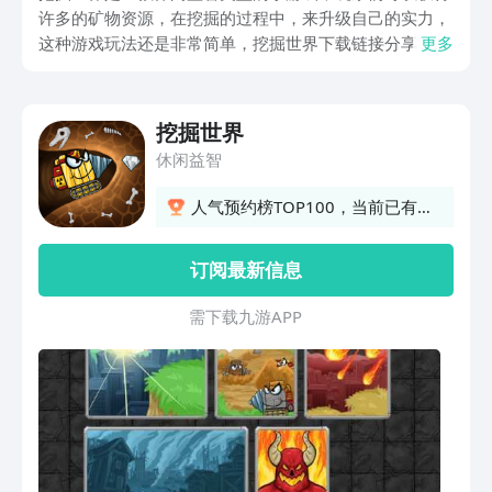
许多的矿物资源，在挖掘的过程中，来升级自己的实力，
这种游戏玩法还是非常简单，挖掘世界下载链接分享，游
更多
戏特别适合各个人群的玩家来体验，还可以锻炼自己的智
慧策略搭配性，同时画面的设计也非常的卡通清新，吸引
玩家们的眼球，可以感受挖掘与探索的魅力，如果感兴趣
挖掘世界
的玩家们就一起看下去。
休闲益智
人气预约榜TOP100，当前已有
214人预约
订阅最新信息
需 下 载 九 游 A P P