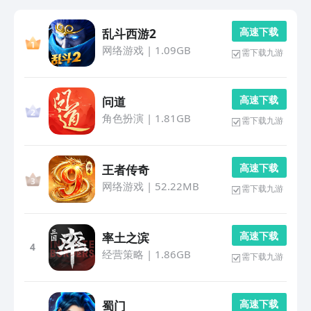
高 速 下 载
乱斗西游2
网络游戏
|
1.09GB
需下载九游
高 速 下 载
问道
角色扮演
|
1.81GB
需下载九游
高 速 下 载
王者传奇
网络游戏
|
52.22MB
需下载九游
高 速 下 载
率土之滨
4
经营策略
|
1.86GB
需下载九游
高 速 下 载
蜀门