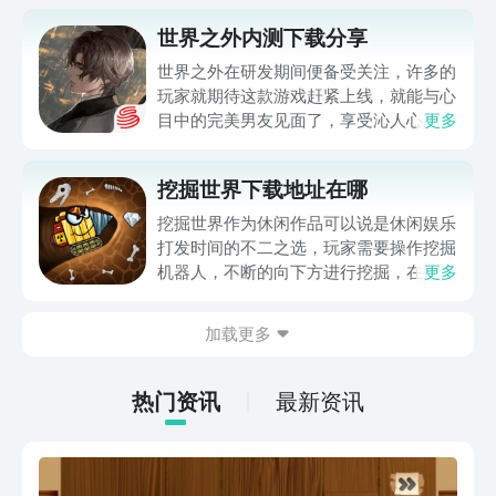
世界之外内测下载分享
世界之外在研发期间便备受关注，许多的
玩家就期待这款游戏赶紧上线，就能与心
目中的完美男友见面了，享受沁人心脾的
更多
美妙感觉，一想到这里玩家便会心神荡漾
了吧。那么，世界之外内测下载地址在哪
挖掘世界下载地址在哪
里呢？到时该怎么下载呢？小编现在就来
为您呈现。
挖掘世界作为休闲作品可以说是休闲娱乐
打发时间的不二之选，玩家需要操作挖掘
机器人，不断的向下方进行挖掘，在挖掘
更多
的路上还能不断收集宝藏，很多想要休闲
放松的玩家好奇挖掘世界下载怎么下，那
加载更多
么接下来就给大家分享一下下载的地址，
感兴趣的玩家千万不要错过。
热门资讯
最新资讯