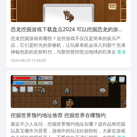
恐龙挖掘游戏下载盘点2024 可以挖掘恐龙的游戏
推送
恐龙挖掘游戏有哪些？这些游戏不仅仅是简单的娱乐产
品，它们是时光的穿梭机，让玩家有机会深入到那个充满
神秘色彩的史前时代，与那些曾经统治地球的巨兽近距离
更多
接触。在这些精心设计的游戏中，玩家将化身为勇敢的考
2024-08-29 15:34:00
古学家，挖掘化石、重建恐龙骨架，甚至模拟它们的生态
环境，全方位地了解这些古老生物的奇妙生活。1、《恐
龙...
挖掘世界预约地址推荐 挖掘世界在哪预约
最近不少人在问，挖掘世界预约地址在哪？该作品将挖掘
以及宝藏作为背景，游戏中的玩法比较轻松，大家在游戏