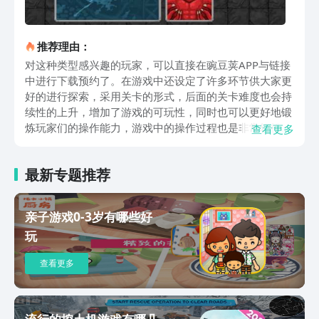
推荐理由：
对这种类型感兴趣的玩家，可以直接在豌豆荚APP与链接
中进行下载预约了。在游戏中还设定了许多环节供大家更
好的进行探索，采用关卡的形式，后面的关卡难度也会持
续性的上升，增加了游戏的可玩性，同时也可以更好地锻
炼玩家们的操作能力，游戏中的操作过程也是非常轻松
查看更多
的，只需要操作挖掘机来不断的进行挖掘。就可以获得相
应的奖励以及材料，这些宝藏也可以升级自己挖掘机的功
最新专题推荐
能，游戏中还有三种类型的工具可以获得来进行挖掘，其
中还有许多货币的介绍与设计，想要更好地进行获得，需
要通过不同的方式来进行操作，挖掘机的能力可以持续性
亲子游戏0-3岁有哪些好
的提升，在玩家们探索挖掘世界时，有机会获得钻头装甲
玩
以及燃料箱，还有爆发力等等内容，可以更好地升级相关
的配件。其中挖掘机的造型设计的也是非常多样，后续也
查看更多
可以一一的解锁，来改变视觉呈现的效果，游戏的体验感
都是非常真实的，玩家们可以在游戏中尽情的探索，来操
作机器人进行挖掘，化学的玩法也是非常解压的，玩家们
可以来放松自己的身心，感受独一无二的游戏玩法。这就
流行的挖土机游戏有哪几