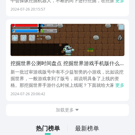
中会操纵挖掘机器人，不断的向下进行挖掘，在挖掘的时
更多
候寻找这些地区的宝藏，玩法简单又休闲，十分适合无聊
2024-07-26 20:15:57
的时候来上一局，下文当中给大家详细介绍一下该游戏，
并且附带预约链接，有需要的伙伴直接点击就可以预约
了...
挖掘世界公测时间盘点​ 挖掘世界游戏手机版什么
时候上线
新一批过审游戏版号中有不少益智类的小游戏，比如说挖
掘世界，一般游戏拿到了版号，就说明具备了上线的资
格。那挖掘世界手游什么时候上线呢？下面就给大家带来
更多
挖掘世界公测时间介绍，简单聊一聊这款游戏的玩法亮
2024-07-26 20:06:42
点，并给到这款游戏的最新预约及下载地址，喜欢的小伙
伴不妨来试试吧！【挖掘世界】最新版预约/下
加载更多
载》》》》》...
热门榜单
最新榜单